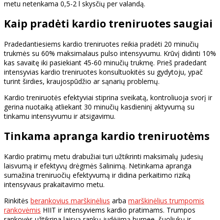
metu netenkama 0,5-2 l skysčių per valandą.
Kaip pradėti kardio treniruotes saugiai
Pradedantiesiems kardio treniruotes reikia pradėti 20 minučių
trukmės su 60% maksimalaus pulso intensyvumu. Krūvį didinti 10%
kas savaitę iki pasiekiant 45-60 minučių trukmę. Prieš pradedant
intensyvias kardio treniruotes konsultuokitės su gydytoju, ypač
turint širdies, kraujospūdžio ar sąnarių problemų.
Kardio treniruotės efektyviai stiprina sveikatą, kontroliuoja svorį ir
gerina nuotaiką atliekant 30 minučių kasdieninį aktyvumą su
tinkamu intensyvumu ir atsigavimu.
Tinkama apranga kardio treniruotėms
Kardio pratimų metu drabužiai turi užtikrinti maksimalų judesių
laisvumą ir efektyvų drėgmės šalinimą. Netinkama apranga
sumažina treniruočių efektyvumą ir didina perkaitimo riziką
intensyvaus prakaitavimo metu.
Rinkitės
berankovius marškinėlius
arba
marškinėlius trumpomis
rankovėmis
HIIT ir intensyviems kardio pratimams. Trumpos
rankovės užtikrina laisvą rankų judėjimą burpee, šuoliukų ir