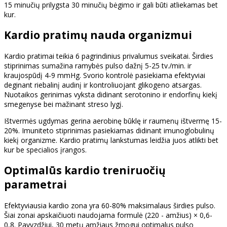
15 minučių prilygsta 30 minučių bėgimo ir gali būti atliekamas bet
kur.
Kardio pratimų nauda organizmui
Kardio pratimai teikia 6 pagrindinius privalumus sveikatai. Širdies
stiprinimas sumažina ramybės pulso dažnį 5-25 tv./min. ir
kraujospūdį 4-9 mmHg. Svorio kontrolė pasiekiama efektyviai
deginant riebalinį audinį ir kontroliuojant glikogeno atsargas.
Nuotaikos gerinimas vyksta didinant serotonino ir endorfinų kiekį
smegenyse bei mažinant streso lygį.
Ištvermės ugdymas gerina aerobinę būklę ir raumenų ištvermę 15-
20%. Imuniteto stiprinimas pasiekiamas didinant imunoglobulinų
kiekį organizme. Kardio pratimų lankstumas leidžia juos atlikti bet
kur be specialios įrangos.
Optimalūs kardio treniruočių
parametrai
Efektyviausia kardio zona yra 60-80% maksimalaus širdies pulso.
Šiai zonai apskaičiuoti naudojama formulė (220 - amžius) × 0,6-
0,8. Pavyzdžiui, 30 metų amžiaus žmogui optimalus pulso