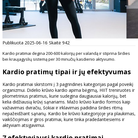
Publikuota 2025-06-16
Skaitė 942
Kardio pratimai degina 200-600 kalorijų per valandą ir stiprina širdies
bei kraujagyslių sistemą per 30 minučių kasdienio aktyvumo.
Kardio pratimų tipai ir jų efektyvumas
Kardio pratimai skirstomi į 3 pagrindines kategorijas pagal poveikį
organizmui. Didelio krūvio kardio apima bėgimą, HIIT treniruotes ir
pliometrinius pratimus, kurie sudegina daugiausiai kalorijų, bet
kelia didžiausią krūvį sąnariams. Mažo krūvio kardio formos kaip
važiavimas dviračiu, šokiai ir irklavimas padidina širdies ritmą
nepažeidžiant sąnarių. Kardio be krūvio kategorijoje yra plaukimas,
vaikščiojimas ir giros pratimai, kurie tinka pradedantiesiems ir
aktyviam atsigavimui.
7 efektyviausi kardio pratimai