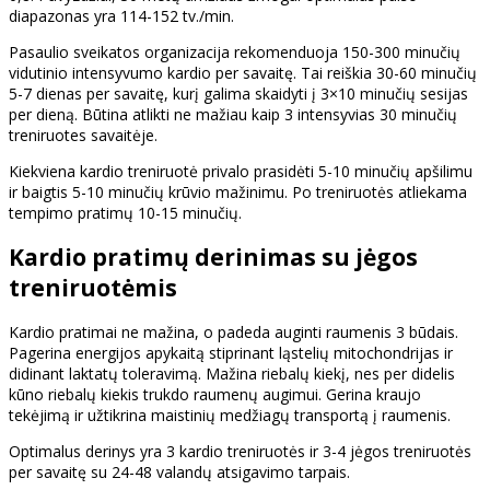
diapazonas yra 114-152 tv./min.
Pasaulio sveikatos organizacija rekomenduoja 150-300 minučių
vidutinio intensyvumo kardio per savaitę. Tai reiškia 30-60 minučių
5-7 dienas per savaitę, kurį galima skaidyti į 3×10 minučių sesijas
per dieną. Būtina atlikti ne mažiau kaip 3 intensyvias 30 minučių
treniruotes savaitėje.
Kiekviena kardio treniruotė privalo prasidėti 5-10 minučių apšilimu
ir baigtis 5-10 minučių krūvio mažinimu. Po treniruotės atliekama
tempimo pratimų 10-15 minučių.
Kardio pratimų derinimas su jėgos
treniruotėmis
Kardio pratimai ne mažina, o padeda auginti raumenis 3 būdais.
Pagerina energijos apykaitą stiprinant ląstelių mitochondrijas ir
didinant laktatų toleravimą. Mažina riebalų kiekį, nes per didelis
kūno riebalų kiekis trukdo raumenų augimui. Gerina kraujo
tekėjimą ir užtikrina maistinių medžiagų transportą į raumenis.
Optimalus derinys yra 3 kardio treniruotės ir 3-4 jėgos treniruotės
per savaitę su 24-48 valandų atsigavimo tarpais.