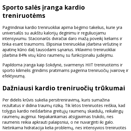
Sporto salės įranga kardio
treniruotėms
Pagrindiniai kardio treniruokliai apima bėgimo takelius, kurie yra
universalūs su aukštu kalorijų deginimu ir reguliuojamu
intensyvumu. Stacionarūs dviračiai daro mažą poveikį keliams ir
tinka esant traumoms. Elipsiniai treniruokliai įdarbina viršutinę ir
apatinę kūno dalį tausodami sąnarius. Irklavimo treniruokliai
įdarbina 84% visų kūno raumenų su funkcijonaliu judėjimu.
Papildoma įranga kaip šokdynė, svarmenys HIIT treniruotėms ir
sporto kilimėlis grindims pratimams pagerina treniruočių įvairovę ir
efektyvumą.
Dažniausi kardio treniruočių trūkumai
Per didelis krūvis sukelia persitreniravimą, kuris sumažina
rezultatus ir didina traumų riziką. Tik lėtos treniruotės reiškia, kad
tolygus kardio neišdarbina greitųjų raumenų skaidulų, reikalingų
raumenų augimui. Nepakankamas atsigavimas trukdo, nes
raumenis reikia apkrauti palaipsniui, o ne nuvarginti iki galo.
Netinkama hidratacija kelia problemų, nes intensyvios treniruotės