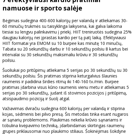
namuose ir sporto salėje
Bėgimas sudegina 400-600 kalorijų per valandą ir atliekamas 30-
60 minučių trukmės su taisyklinga laikysena, kai galva laikoma
tiesiai su lengvu palinkavimu į priekį. HIIT treniruotės sudegina 25%
daugiau kalorijų nei įprastas kardio per tą patį laiką. Efektyviausi
HIIT formatai yra EMOM su 10 burpee kas minutę 10 minučių,
Tabata su 20 sekundžių darbu ir 10 sekundžių poilsiu 8 kartus bei
intervalai su 30 sekundžių maksimaliu krūviu ir 30 sekundžių
poilsiu.
Šuoliukai po pritūpimų atliekama 5 serijas po 30 sekundžių su 30
sekundžių poilsiu. Šis pratimas stiprina keturgalvius šlaunies
raumenis ir padidina širdies ritmą iki 140-160 tv./min. Burpee
pratimas įdarbina visus kūno raumenis vienu metu ir atliekamas 5
serijas po 30 sekundžių, judant iš stovimos pozicijos į pritūpimą,
atsispaudimo poziciją ir šuolį atgal.
Važiavimas dviračiu sudegina 600 kalorijų per valandą ir stiprina
kojas, sėdmenis bei pilvo presą. Šis metodas tinka esant nugaros
ar sąnarių problemoms. Plaukimas nekelia krūvio sąnariams ir
tobulina kvėpavimo techniką, įdarbindamas skirtingas raumenų
grupes priklausomai nuo plaukimo stiliaus. Šokinėjimas šokdyne