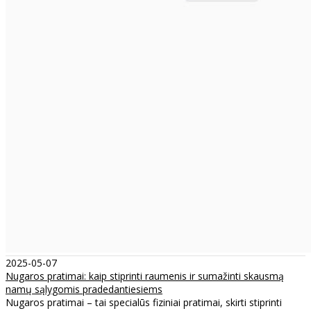
2025-05-07
Nugaros pratimai: kaip stiprinti raumenis ir sumažinti skausmą
namų sąlygomis pradedantiesiems
Nugaros pratimai – tai specialūs fiziniai pratimai, skirti stiprinti