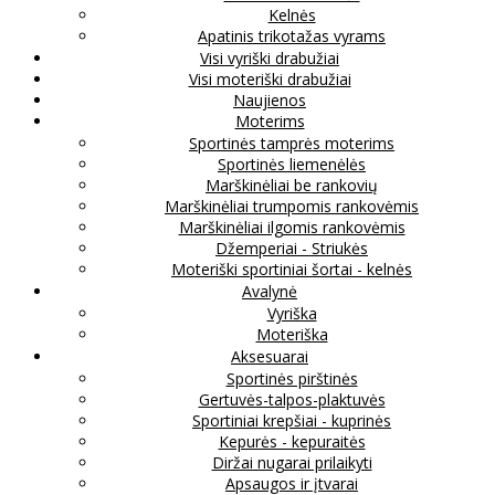
Kelnės
Apatinis trikotažas vyrams
Visi vyriški drabužiai
Visi moteriški drabužiai
Naujienos
Moterims
Sportinės tamprės moterims
Sportinės liemenėlės
Marškinėliai be rankovių
Marškinėliai trumpomis rankovėmis
Marškinėliai ilgomis rankovėmis
Džemperiai - Striukės
Moteriški sportiniai šortai - kelnės
Avalynė
Vyriška
Moteriška
Aksesuarai
Sportinės pirštinės
Gertuvės-talpos-plaktuvės
Sportiniai krepšiai - kuprinės
Kepurės - kepuraitės
Diržai nugarai prilaikyti
Apsaugos ir įtvarai