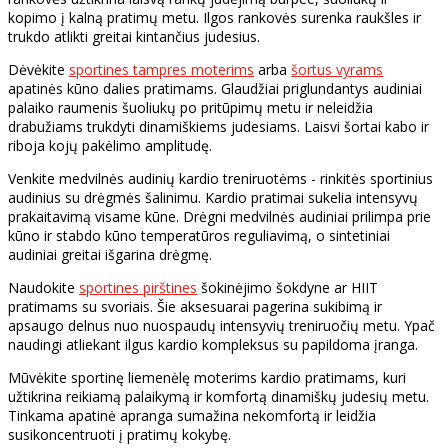
kopimo į kalną pratimų metu. Ilgos rankovės surenka raukšles ir
trukdo atlikti greitai kintančius judesius.
Dėvėkite
sportines tampres moterims
arba
šortus vyrams
apatinės kūno dalies pratimams. Glaudžiai priglundantys audiniai
palaiko raumenis šuoliukų po pritūpimų metu ir neleidžia
drabužiams trukdyti dinamiškiems judesiams. Laisvi šortai kabo ir
riboja kojų pakėlimo amplitudę.
Venkite medvilnės audinių kardio treniruotėms - rinkitės sportinius
audinius su drėgmės šalinimu. Kardio pratimai sukelia intensyvų
prakaitavimą visame kūne. Drėgni medvilnės audiniai prilimpa prie
kūno ir stabdo kūno temperatūros reguliavimą, o sintetiniai
audiniai greitai išgarina drėgmę.
Naudokite
sportines pirštines
šokinėjimo šokdyne ar HIIT
pratimams su svoriais. Šie aksesuarai pagerina sukibimą ir
apsaugo delnus nuo nuospaudų intensyvių treniruočių metu. Ypač
naudingi atliekant ilgus kardio kompleksus su papildoma įranga.
Mūvėkite sportinę liemenėlę moterims kardio pratimams, kuri
užtikrina reikiamą palaikymą ir komfortą dinamiškų judesių metu.
Tinkama apatinė apranga sumažina nekomfortą ir leidžia
susikoncentruoti į pratimų kokybę.