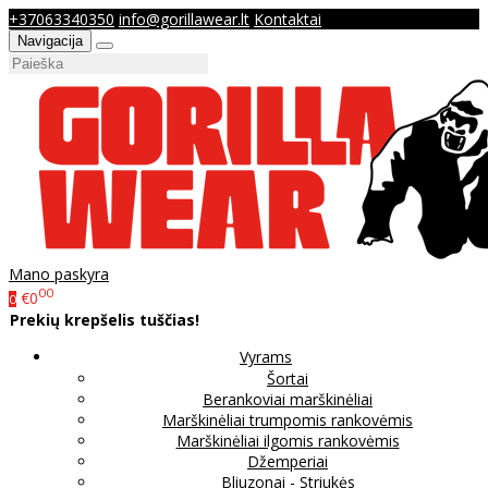
+37063340350
info@gorillawear.lt
Kontaktai
Navigacija
Mano paskyra
00
€0
0
Prekių krepšelis tuščias!
Vyrams
Šortai
Berankoviai marškinėliai
Marškinėliai trumpomis rankovėmis
Marškinėliai ilgomis rankovėmis
Džemperiai
Bliuzonai - Striukės