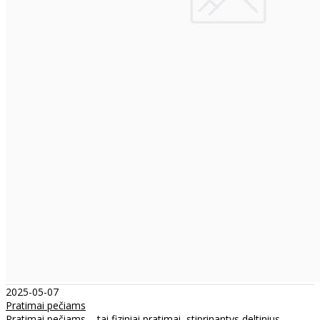
2025-05-07
Pratimai pečiams
Pratimai pečiams – tai fiziniai pratimai, stiprinantys deltinius