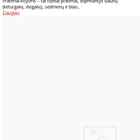
Pratimai kojoms – tai fiziniai pratimai, stiprinantys šlaunų
(keturgalvį, dvigalvį), sėdmenų ir blau...
Daugiau