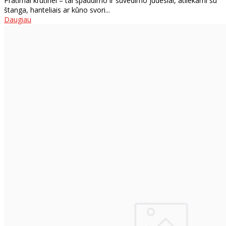
Pratimai krūtinei – tai spaudimo ir suvedimo judesiai, atliekami su
štanga, hanteliais ar kūno svori...
Daugiau