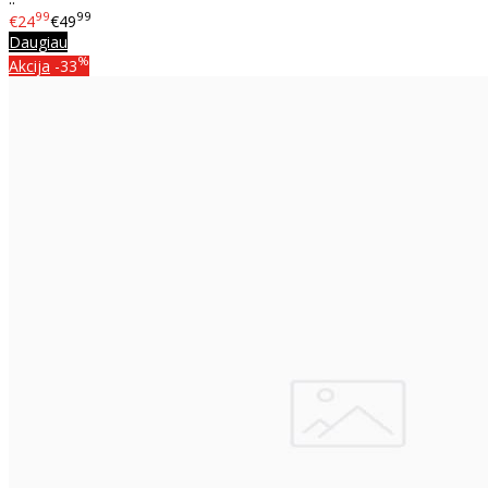
99
99
€24
€49
Daugiau
%
Akcija
-33