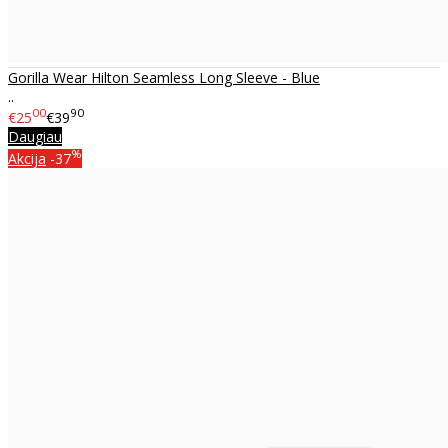
Gorilla Wear Hilton Seamless Long Sleeve - Blue
..
00
90
€25
€39
Daugiau
%
Akcija
-37