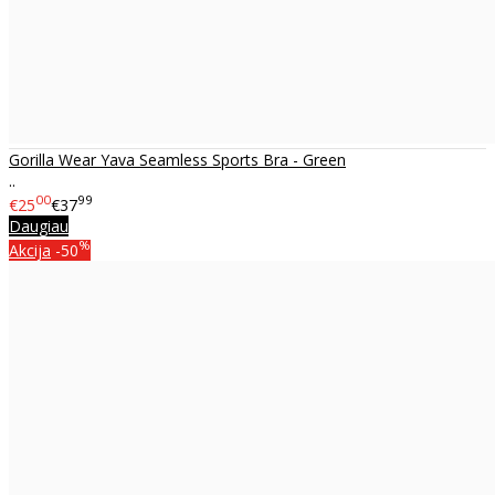
Gorilla Wear Yava Seamless Sports Bra - Green
..
00
99
€25
€37
Daugiau
%
Akcija
-50