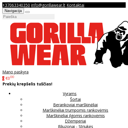
+37063340350
info@gorillawear.lt
Kontaktai
Navigacija
Mano paskyra
00
€0
0
Prekių krepšelis tuščias!
Vyrams
Šortai
Berankoviai marškinėliai
Marškinėliai trumpomis rankovėmis
Marškinėliai ilgomis rankovėmis
Džemperiai
Bliuzonai - Striukės