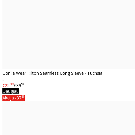
Gorilla Wear Hilton Seamless Long Sleeve - Fuchsia
..
00
90
€25
€39
Daugiau
%
Akcija
-37