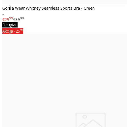
Gorilla Wear Whitney Seamless Sports Bra - Green
..
99
99
€29
€39
Daugiau
%
Akcija
-25