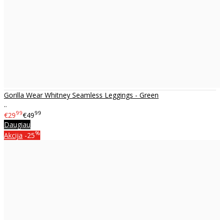
Gorilla Wear Whitney Seamless Leggings - Green
..
99
99
€29
€49
Daugiau
%
Akcija
-25