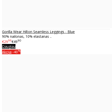
Gorilla Wear Hilton Seamless Leggings - Blue
90% nailonas, 10% elastanas ..
99
90
€29
€49
Daugiau
%
Akcija
-40