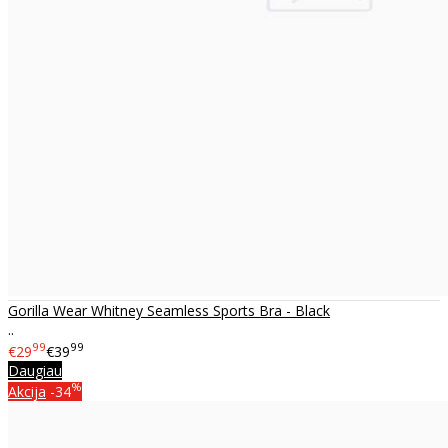
Gorilla Wear Whitney Seamless Sports Bra - Black
..
99
99
€29
€39
Daugiau
%
Akcija
-34