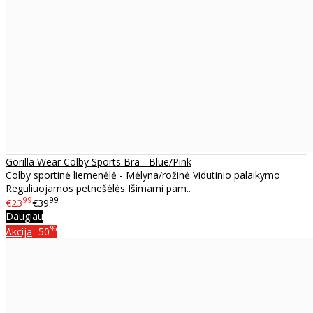
Gorilla Wear Colby Sports Bra - Blue/Pink
Colby sportinė liemenėlė - Mėlyna/rožinė Vidutinio palaikymo
Reguliuojamos petnešėlės Išimami pam..
99
99
€23
€39
Daugiau
%
Akcija
-50