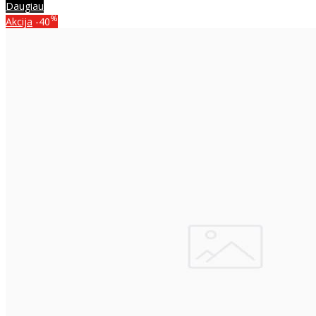
Daugiau
%
Akcija
-40