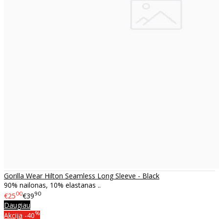
Gorilla Wear Hilton Seamless Long Sleeve - Black
90% nailonas, 10% elastanas ..
00
90
€25
€39
Daugiau
%
Akcija
-40