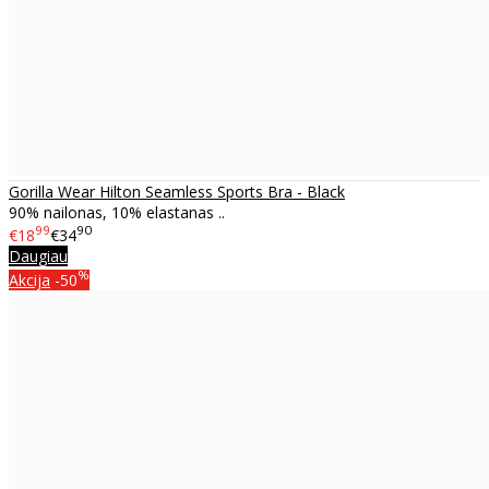
Gorilla Wear Hilton Seamless Sports Bra - Black
90% nailonas, 10% elastanas ..
99
90
€18
€34
Daugiau
%
Akcija
-50