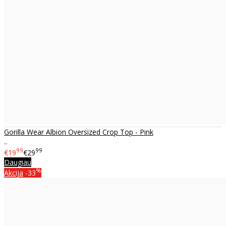
Gorilla Wear Albion Oversized Crop Top - Pink
..
99
99
€19
€29
Daugiau
%
Akcija
-33