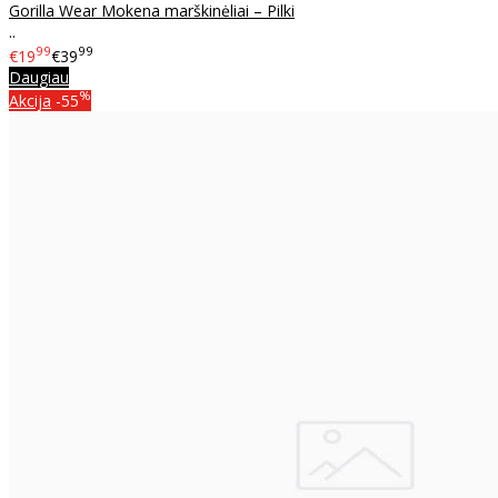
Gorilla Wear Mokena marškinėliai – Pilki
..
99
99
€19
€39
Daugiau
%
Akcija
-55