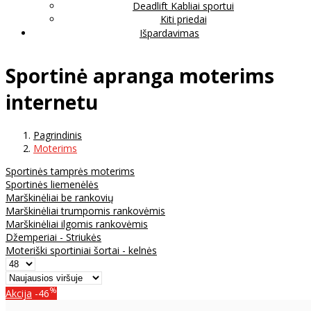
Deadlift Kabliai sportui
Kiti priedai
Išpardavimas
Sportinė apranga moterims
internetu
Pagrindinis
Moterims
Sportinės tamprės moterims
Sportinės liemenėlės
Marškinėliai be rankovių
Marškinėliai trumpomis rankovėmis
Marškinėliai ilgomis rankovėmis
Džemperiai - Striukės
Moteriški sportiniai šortai - kelnės
%
Akcija
-46