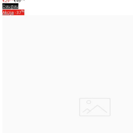
€29
€49
Daugiau
%
Akcija
-37