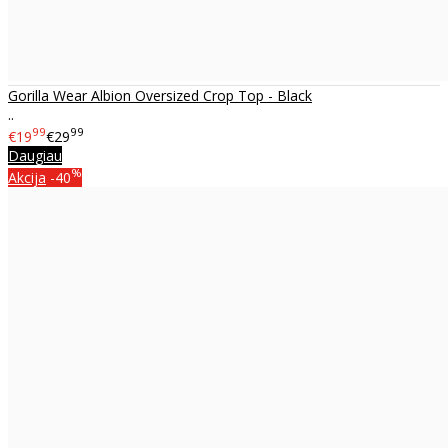
Gorilla Wear Albion Oversized Crop Top - Black
..
99
99
€19
€29
Daugiau
%
Akcija
-40