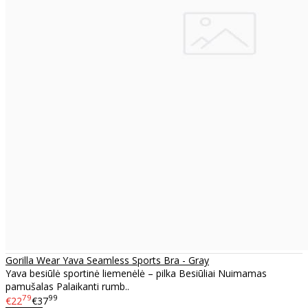
Gorilla Wear Yava Seamless Sports Bra - Gray
Yava besiūlė sportinė liemenėlė – pilka Besiūliai Nuimamas
pamušalas Palaikanti rumb..
79
99
€22
€37