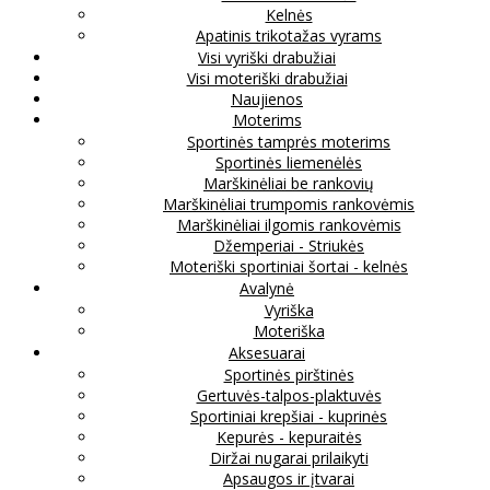
Kelnės
Apatinis trikotažas vyrams
Visi vyriški drabužiai
Visi moteriški drabužiai
Naujienos
Moterims
Sportinės tamprės moterims
Sportinės liemenėlės
Marškinėliai be rankovių
Marškinėliai trumpomis rankovėmis
Marškinėliai ilgomis rankovėmis
Džemperiai - Striukės
Moteriški sportiniai šortai - kelnės
Avalynė
Vyriška
Moteriška
Aksesuarai
Sportinės pirštinės
Gertuvės-talpos-plaktuvės
Sportiniai krepšiai - kuprinės
Kepurės - kepuraitės
Diržai nugarai prilaikyti
Apsaugos ir įtvarai