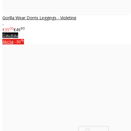
Gorilla Wear Dorris Leggings - Violetinė
..
00
90
€35
€49
Daugiau
%
Akcija
-30