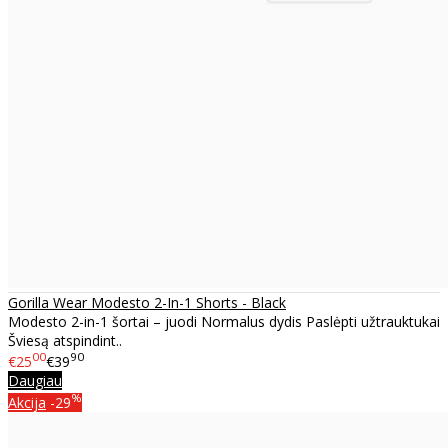
Gorilla Wear Modesto 2-In-1 Shorts - Black
Modesto 2-in-1 šortai – juodi Normalus dydis Paslėpti užtrauktukai
Šviesą atspindint..
00
90
€25
€39
Daugiau
%
Akcija
-29