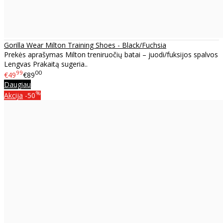
Gorilla Wear Milton Training Shoes - Black/Fuchsia
Prekės aprašymas Milton treniruočių batai – juodi/fuksijos spalvos
Lengvas Prakaitą sugeria..
99
00
€49
€89
Daugiau
%
Akcija
-50