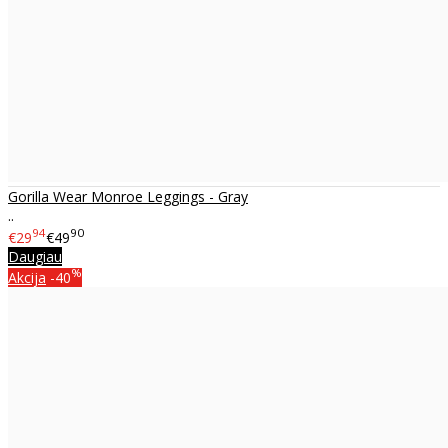
Gorilla Wear Monroe Leggings - Gray
..
94
90
€29
€49
Daugiau
%
Akcija
-40