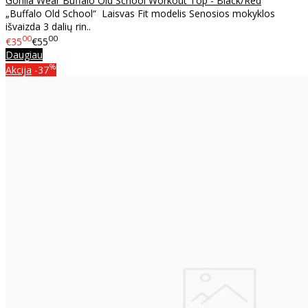
Gorilla Wear Buffalo Old School Workout Top - Black/Red
„Buffalo Old School“ Laisvas Fit modelis Senosios mokyklos
išvaizda 3 dalių rin..
00
00
€35
€55
Daugiau
%
Akcija
-37