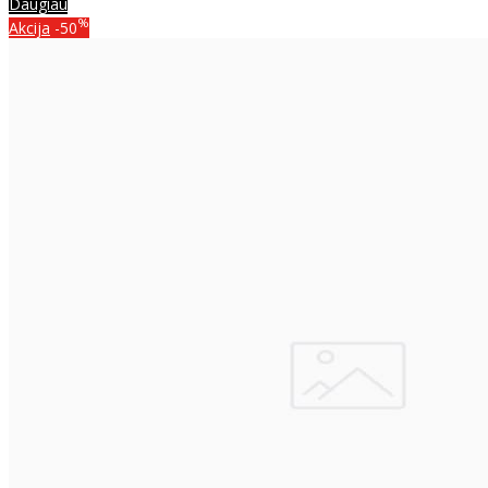
Daugiau
%
Akcija
-50