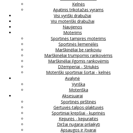
Kelnės
Apatinis trikotažas vyrams
Visi vyriški drabužiai
Visi moteriški drabužiai
Naujienos
Moterims
Sportinės tamprės moterims
Sportinės liemenėlės
Marškinėliai be rankovių
Marškinėliai trumpomis rankovėmis
Marškinėliai ilgomis rankovėmis
Džemperiai - Striukės
Moteriški sportiniai šortai - kelnės
Avalynė
Vyriška
Moteriška
Aksesuarai
Sportinės pirštinės
Gertuvės-talpos-plaktuvės
Sportiniai krepšiai - kuprinės
Kepurės - kepuraitės
Diržai nugarai prilaikyti
Apsaugos ir įtvarai