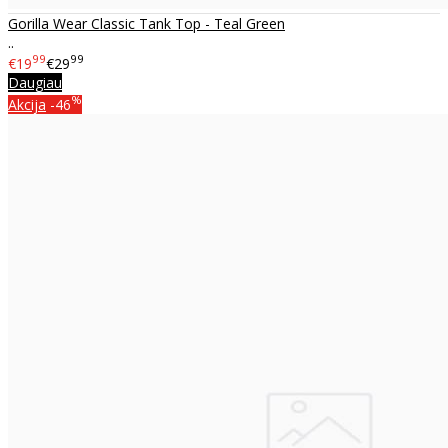
Gorilla Wear Classic Tank Top - Teal Green
..
99
99
€19
€29
Daugiau
%
Akcija
-46