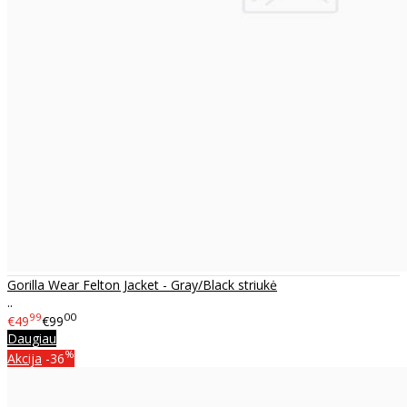
Gorilla Wear Felton Jacket - Gray/Black striukė
..
99
00
€49
€99
Daugiau
%
Akcija
-36