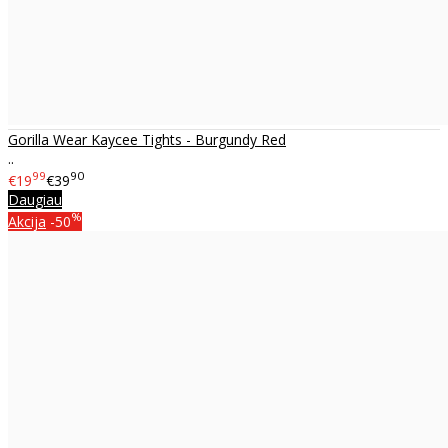
Gorilla Wear Kaycee Tights - Burgundy Red
..
99
90
€19
€39
Daugiau
%
Akcija
-50