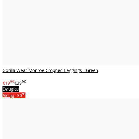
Gorilla Wear Monroe Cropped Leggings - Green
..
99
90
€19
€39
Daugiau
%
Akcija
-30