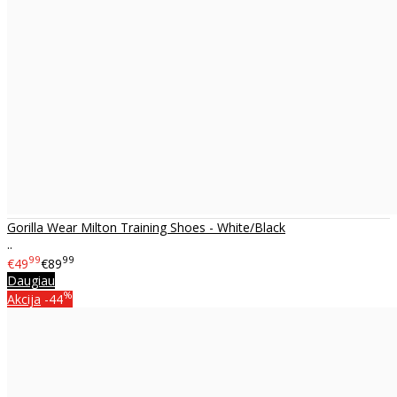
Gorilla Wear Milton Training Shoes - White/Black
..
99
99
€49
€89
Daugiau
%
Akcija
-44