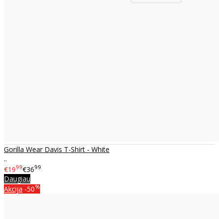
Gorilla Wear Davis T-Shirt - White
..
99
99
€19
€36
Daugiau
%
Akcija
-50