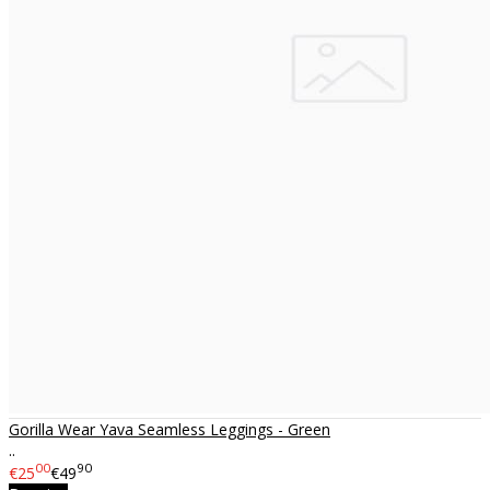
Gorilla Wear Yava Seamless Leggings - Green
..
00
90
€25
€49