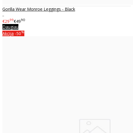
Gorilla Wear Monroe Leggings - Black
..
99
90
€29
€49
Daugiau
%
Akcija
-50