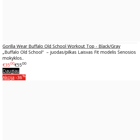
Gorilla Wear Buffalo Old School Workout Top - Black/Gray
„Buffalo Old School“ – juodas/pilkas Laisvas Fit modelis Senosios
mokyklos..
00
00
€35
€55
Daugiau
%
Akcija
-36