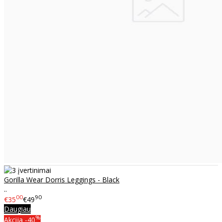
Gorilla Wear Dorris Leggings - Black
..
00
90
€35
€49
Daugiau
%
Akcija
-40