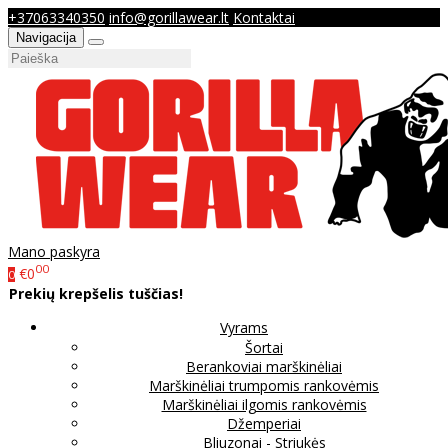
+37063340350
info@gorillawear.lt
Kontaktai
Navigacija
Mano paskyra
00
€0
0
Prekių krepšelis tuščias!
Vyrams
Šortai
Berankoviai marškinėliai
Marškinėliai trumpomis rankovėmis
Marškinėliai ilgomis rankovėmis
Džemperiai
Bliuzonai - Striukės