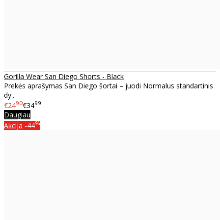
Gorilla Wear San Diego Shorts - Black
Prekės aprašymas San Diego šortai – juodi Normalus standartinis
dy..
90
99
€24
€34
Daugiau
%
Akcija
-44