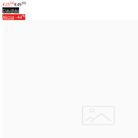
00
90
€25
€49
Daugiau
%
Akcija
-44