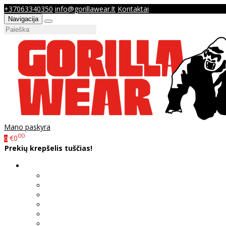
+37063340350
info@gorillawear.lt
Kontaktai
Navigacija
Mano paskyra
00
€0
0
Prekių krepšelis tuščias!