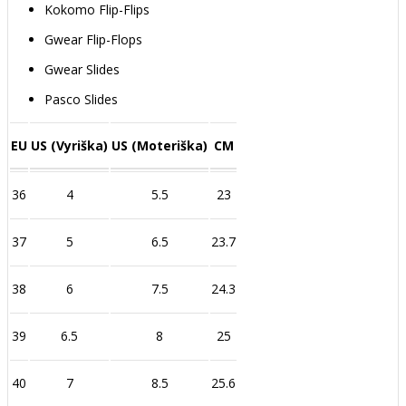
Kokomo Flip-Flips
Gwear Flip-Flops
Gwear Slides
Pasco Slides
EU
US (Vyriška)
US (Moteriška)
CM
36
4
5.5
23
37
5
6.5
23.7
38
6
7.5
24.3
39
6.5
8
25
40
7
8.5
25.6