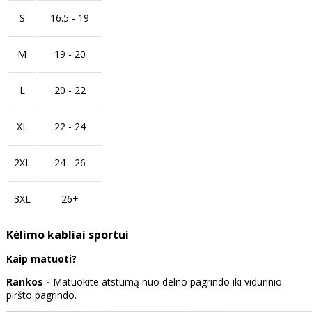
S
16.5 - 19
M
19 - 20
L
20 - 22
XL
22 - 24
2XL
24 - 26
3XL
26+
Kėlimo kabliai sportui
Kaip matuoti?
Rankos -
Matuokite atstumą nuo delno pagrindo iki vidurinio
piršto pagrindo.