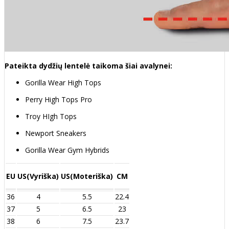
Pateikta dydžių lentelė taikoma šiai avalynei:
Gorilla Wear High Tops
Perry High Tops Pro
Troy HIgh Tops
Newport Sneakers
Gorilla Wear Gym Hybrids
EU
US(Vyriška)
US(Moteriška)
CM
36
4
5.5
22.4
37
5
6.5
23
38
6
7.5
23.7