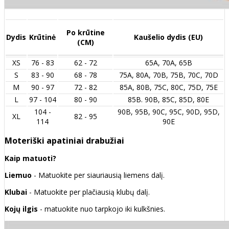
Po krūtine
Dydis
Krūtinė
Kaušelio dydis (EU)
(CM)
XS
76 - 83
62 - 72
65A, 70A, 65B
S
83 - 90
68 - 78
75A, 80A, 70B, 75B, 70C, 70D
M
90 - 97
72 - 82
85A, 80B, 75C, 80C, 75D, 75E
L
97 - 104
80 - 90
85B. 90B, 85C, 85D, 80E
104 -
90B, 95B, 90C, 95C, 90D, 95D,
XL
82 - 95
114
90E
Moteriški apatiniai drabužiai
Kaip matuoti?
Liemuo
- Matuokite per siauriausią liemens dalį.
Klubai
- Matuokite per plačiausią klubų dalį.
Kojų ilgis
- matuokite nuo tarpkojo iki kulkšnies.