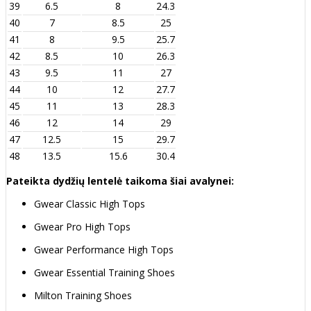
39
6.5
8
24.3
40
7
8.5
25
41
8
9.5
25.7
42
8.5
10
26.3
43
9.5
11
27
44
10
12
27.7
45
11
13
28.3
46
12
14
29
47
12.5
15
29.7
48
13.5
15.6
30.4
Pateikta dydžių lentelė taikoma šiai avalynei:
Gwear Classic High Tops
Gwear Pro High Tops
Gwear Performance High Tops
Gwear Essential Training Shoes
Milton Training Shoes