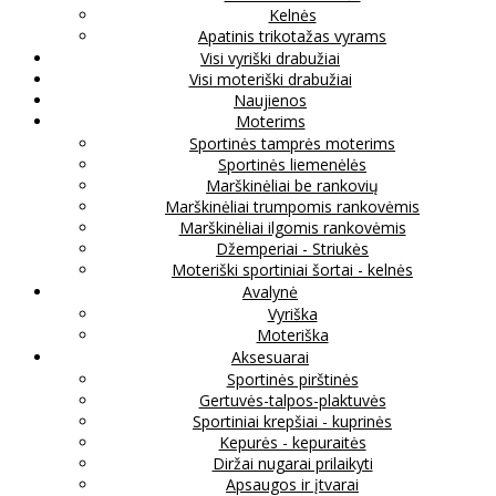
Kelnės
Apatinis trikotažas vyrams
Visi vyriški drabužiai
Visi moteriški drabužiai
Naujienos
Moterims
Sportinės tamprės moterims
Sportinės liemenėlės
Marškinėliai be rankovių
Marškinėliai trumpomis rankovėmis
Marškinėliai ilgomis rankovėmis
Džemperiai - Striukės
Moteriški sportiniai šortai - kelnės
Avalynė
Vyriška
Moteriška
Aksesuarai
Sportinės pirštinės
Gertuvės-talpos-plaktuvės
Sportiniai krepšiai - kuprinės
Kepurės - kepuraitės
Diržai nugarai prilaikyti
Apsaugos ir įtvarai