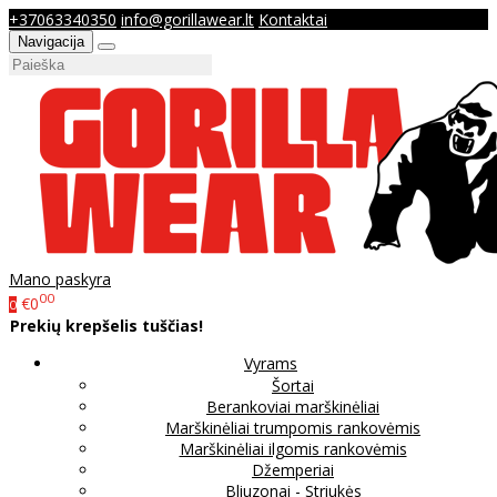
+37063340350
info@gorillawear.lt
Kontaktai
Navigacija
Mano paskyra
00
€0
0
Prekių krepšelis tuščias!
Vyrams
Šortai
Berankoviai marškinėliai
Marškinėliai trumpomis rankovėmis
Marškinėliai ilgomis rankovėmis
Džemperiai
Bliuzonai - Striukės