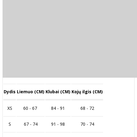
Dydis
Liemuo (CM)
Klubai (CM)
Kojų ilgis (CM)
XS
60 - 67
84 - 91
68 - 72
S
67 - 74
91 - 98
70 - 74