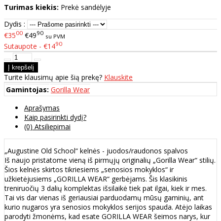
Turimas kiekis:
Prekė sandėlyje
Dydis :
00
90
€35
€49
su PVM
90
Sutaupote - €14
Turite klausimų apie šią prekę?
Klauskite
Gamintojas:
Gorilla Wear
Aprašymas
Kaip pasirinkti dydį?
(0) Atsiliepimai
„Augustine Old School“ kelnės - juodos/raudonos spalvos
Iš naujo pristatome vieną iš pirmųjų originalių „Gorilla Wear“ stilių.
Šios kelnės skirtos tikriesiems „senosios mokyklos“ ir
užkietėjusiems „GORILLA WEAR“ gerbėjams. Šis klasikinis
treniruočių 3 dalių komplektas išsilaikė tiek pat ilgai, kiek ir mes.
Tai vis dar vienas iš geriausiai parduodamų mūsų gaminių, ant
kurio nugaros yra senosios mokyklos serijos spauda. Atėjo laikas
parodyti žmonėms, kad esate GORILLA WEAR šeimos narys, kur