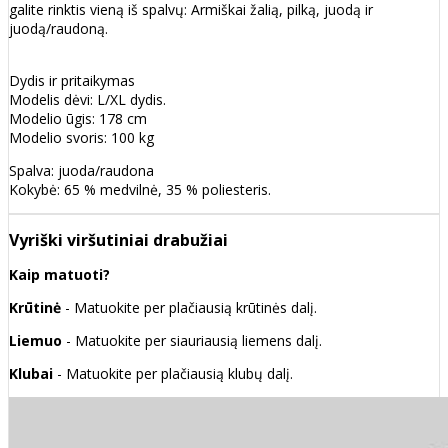
galite rinktis vieną iš spalvų: Armiškai žalią, pilką, juodą ir
juodą/raudoną.
Dydis ir pritaikymas
Modelis dėvi: L/XL dydis.
Modelio ūgis: 178 cm
Modelio svoris: 100 kg
Spalva: juoda/raudona
Kokybė: 65 % medvilnė, 35 % poliesteris.
Vyriški viršutiniai drabužiai
Kaip matuoti?
Krūtinė
- Matuokite per plačiausią krūtinės dalį.
Liemuo
- Matuokite per siauriausią liemens dalį.
Klubai
- Matuokite per plačiausią klubų dalį.