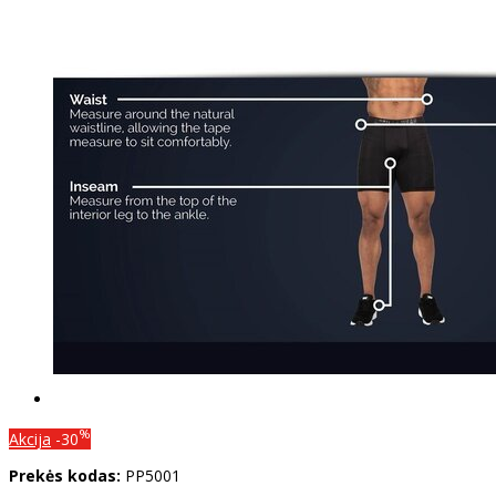
%
Akcija
-30
Prekės kodas:
PP5001