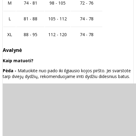
M
74 - 81
98 - 105
72 - 76
L
81 - 88
105 - 112
74 - 78
XL
88 - 95
112 - 120
74 - 78
Avalynė
Kaip matuoti?
Pėda -
Matuokite nuo pado iki ilgiausio kojos piršto. Jei svarstote
tarp dviejų dydžių, rekomenduojame imti dydžiu didesnius batus.