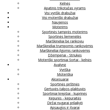
Kelnės
Apatinis trikotažas vyrams
Visi vyriški drabužiai
Visi moteriški drabužiai
Naujienos
Moterims
Sportinės tamprės moterims
Sportinės liemenėlės
Marškinėliai be rankovių
Marškinėliai trumpomis rankovėmis
Marškinėliai ilgomis rankovėmis
Džemperiai - Striukės
Moteriški sportiniai šortai - kelnės
Avalynė
Vyriška
Moteriška
Aksesuarai
Sportinės pirštinės
Gertuvės-talpos-plaktuvės
Sportiniai krepšiai - kuprinės
Kepurės - kepuraitės
Diržai nugarai prilaikyti
Apsaugos ir įtvarai