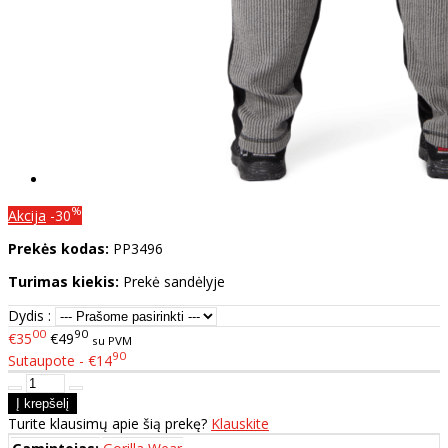
%
Akcija
-30
Prekės kodas:
PP3496
Turimas kiekis:
Prekė sandėlyje
Dydis :
00
90
€35
€49
su PVM
90
Sutaupote - €14
Turite klausimų apie šią prekę?
Klauskite