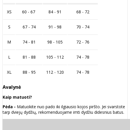
XS
60 - 67
84 - 91
68 - 72
S
67 - 74
91 - 98
70 - 74
M
74 - 81
98 - 105
72 - 76
L
81 - 88
105 - 112
74 - 78
XL
88 - 95
112 - 120
74 - 78
Avalynė
Kaip matuoti?
Pėda -
Matuokite nuo pado iki ilgiausio kojos piršto. Jei svarstote
tarp dviejų dydžių, rekomenduojame imti dydžiu didesnius batus.