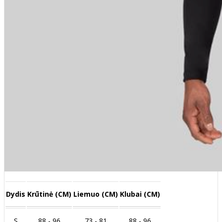
Dydis
Krūtinė (CM)
Liemuo (CM)
Klubai (CM)
S
88 - 96
73 - 81
88 - 96