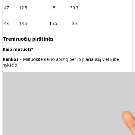
47
12.5
15
30.3
48
13.5
15.5
30
Treniruočių pirštinės
Kaip matuoti?
Rankos -
Matuokite delno apimtį per jo plačiausią vietą (be
nykščio)