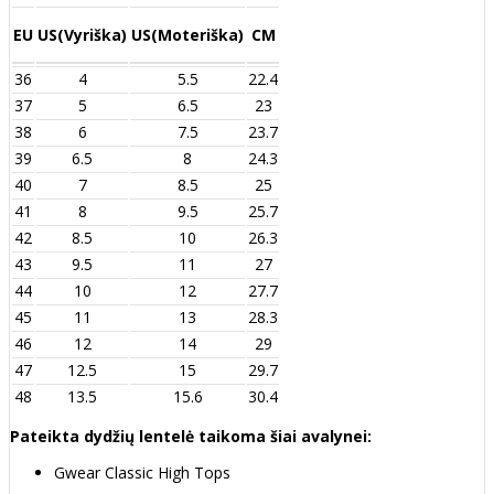
EU
US(Vyriška)
US(Moteriška)
CM
36
4
5.5
22.4
37
5
6.5
23
38
6
7.5
23.7
39
6.5
8
24.3
40
7
8.5
25
41
8
9.5
25.7
42
8.5
10
26.3
43
9.5
11
27
44
10
12
27.7
45
11
13
28.3
46
12
14
29
47
12.5
15
29.7
48
13.5
15.6
30.4
Pateikta dydžių lentelė taikoma šiai avalynei:
Gwear Classic High Tops