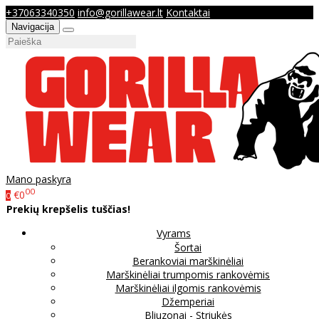
+37063340350
info@gorillawear.lt
Kontaktai
Navigacija
Mano paskyra
00
€0
0
Prekių krepšelis tuščias!
Vyrams
Šortai
Berankoviai marškinėliai
Marškinėliai trumpomis rankovėmis
Marškinėliai ilgomis rankovėmis
Džemperiai
Bliuzonai - Striukės