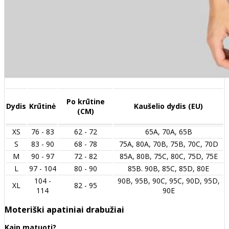
Po krūtine
Dydis
Krūtinė
Kaušelio dydis (EU)
(CM)
XS
76 - 83
62 - 72
65A, 70A, 65B
S
83 - 90
68 - 78
75A, 80A, 70B, 75B, 70C, 70D
M
90 - 97
72 - 82
85A, 80B, 75C, 80C, 75D, 75E
L
97 - 104
80 - 90
85B. 90B, 85C, 85D, 80E
104 -
90B, 95B, 90C, 95C, 90D, 95D,
XL
82 - 95
114
90E
Moteriški apatiniai drabužiai
Kaip matuoti?