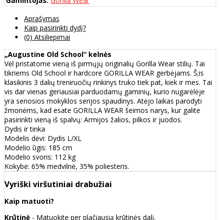
Gamintojas:
Gorilla Wear
Aprašymas
Kaip pasirinkti dydį?
(0) Atsiliepimai
„Augustine Old School“ kelnės
Vėl pristatome vieną iš pirmųjų originalių Gorilla Wear stilių. Tai
tikriems Old School ir hardcore GORILLA WEAR gerbėjams. Š;is
klasikinis 3 dalių treniruočių rinkinys truko tiek pat, kiek ir mes. Tai
vis dar vienas geriausiai parduodamų gaminių, kurio nugarėlėje
yra senosios mokyklos serijos spaudinys. Atėjo laikas parodyti
žmonėms, kad esate GORILLA WEAR šeimos narys, kur galite
pasirinkti vieną iš spalvų: Armijos žalios, pilkos ir juodos.
Dydis ir tinka
Modelis dėvi: Dydis L/XL
Modelio ūgis: 185 cm
Modelio svoris: 112 kg
Kokybė: 65% medvilnė, 35% poliesteris.
Vyriški viršutiniai drabužiai
Kaip matuoti?
Krūtinė
- Matuokite per plačiausią krūtinės dalį.