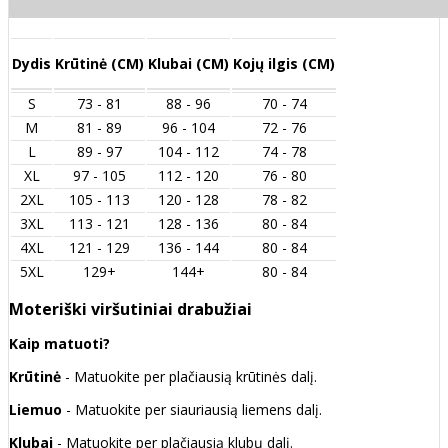
Dydis
Krūtinė (CM)
Klubai (CM)
Kojų ilgis (CM)
S
73 - 81
88 - 96
70 - 74
M
81 - 89
96 - 104
72 - 76
L
89 - 97
104 - 112
74 - 78
XL
97 - 105
112 - 120
76 - 80
2XL
105 - 113
120 - 128
78 - 82
3XL
113 - 121
128 - 136
80 - 84
4XL
121 - 129
136 - 144
80 - 84
5XL
129+
144+
80 - 84
Moteriški viršutiniai drabužiai
Kaip matuoti?
Krūtinė
- Matuokite per plačiausią krūtinės dalį.
Liemuo
- Matuokite per siauriausią liemens dalį.
Klubai
- Matuokite per plačiausią klubų dalį.