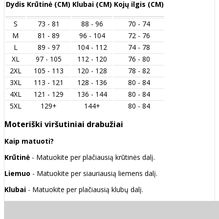
Dydis
Krūtinė (CM)
Klubai (CM)
Kojų ilgis (CM)
S
73 - 81
88 - 96
70 - 74
M
81 - 89
96 - 104
72 - 76
L
89 - 97
104 - 112
74 - 78
XL
97 - 105
112 - 120
76 - 80
2XL
105 - 113
120 - 128
78 - 82
3XL
113 - 121
128 - 136
80 - 84
4XL
121 - 129
136 - 144
80 - 84
5XL
129+
144+
80 - 84
Moteriški viršutiniai drabužiai
Kaip matuoti?
Krūtinė
- Matuokite per plačiausią krūtinės dalį.
Liemuo
- Matuokite per siauriausią liemens dalį.
Klubai
- Matuokite per plačiausią klubų dalį.