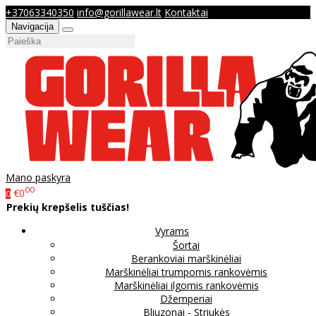
+37063340350
info@gorillawear.lt
Kontaktai
Navigacija
Mano paskyra
00
€0
0
Prekių krepšelis tuščias!
Vyrams
Šortai
Berankoviai marškinėliai
Marškinėliai trumpomis rankovėmis
Marškinėliai ilgomis rankovėmis
Džemperiai
Bliuzonai - Striukės