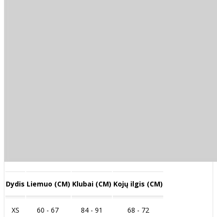
Dydis
Liemuo (CM)
Klubai (CM)
Kojų ilgis (CM)
XS
60 - 67
84 - 91
68 - 72