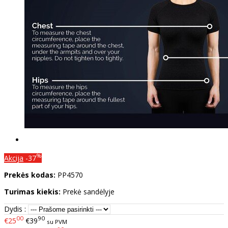
%
Akcija
-37
Prekės kodas:
PP4570
Turimas kiekis:
Prekė sandėlyje
Dydis :
00
90
€25
€39
su PVM