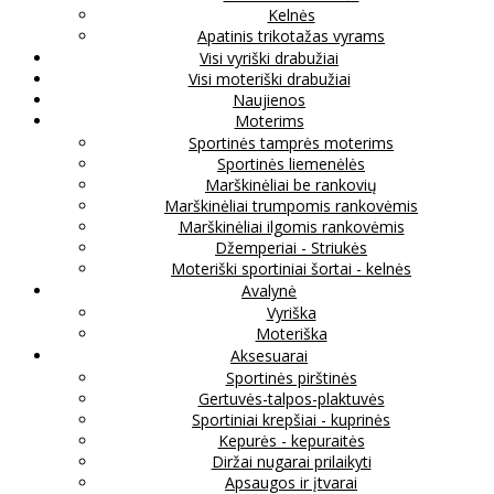
Kelnės
Apatinis trikotažas vyrams
Visi vyriški drabužiai
Visi moteriški drabužiai
Naujienos
Moterims
Sportinės tamprės moterims
Sportinės liemenėlės
Marškinėliai be rankovių
Marškinėliai trumpomis rankovėmis
Marškinėliai ilgomis rankovėmis
Džemperiai - Striukės
Moteriški sportiniai šortai - kelnės
Avalynė
Vyriška
Moteriška
Aksesuarai
Sportinės pirštinės
Gertuvės-talpos-plaktuvės
Sportiniai krepšiai - kuprinės
Kepurės - kepuraitės
Diržai nugarai prilaikyti
Apsaugos ir įtvarai