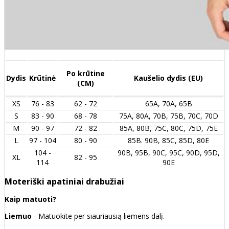
Po krūtine
Dydis
Krūtinė
Kaušelio dydis (EU)
(CM)
XS
76 - 83
62 - 72
65A, 70A, 65B
S
83 - 90
68 - 78
75A, 80A, 70B, 75B, 70C, 70D
M
90 - 97
72 - 82
85A, 80B, 75C, 80C, 75D, 75E
L
97 - 104
80 - 90
85B. 90B, 85C, 85D, 80E
104 -
90B, 95B, 90C, 95C, 90D, 95D,
XL
82 - 95
114
90E
Moteriški apatiniai drabužiai
Kaip matuoti?
Liemuo
- Matuokite per siauriausią liemens dalį.