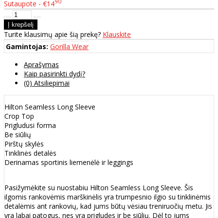
90
Sutaupote - €14
Turite klausimų apie šią prekę?
Klauskite
Gamintojas:
Gorilla Wear
Aprašymas
Kaip pasirinkti dydį?
(0) Atsiliepimai
Hilton Seamless Long Sleeve
Crop Top
Prigludusi forma
Be siūlių
Pirštų skylės
Tinklinės detalės
Derinamas sportinis liemenėlė ir leggings
Pasižymėkite su nuostabiu Hilton Seamless Long Sleeve. Šis
ilgomis rankovėmis marškinėlis yra trumpesnio ilgio su tinklinėmis
detalėmis ant rankovių, kad jums būtų vėsiau treniruočių metu. Jis
yra labai patogus, nes yra prigludęs ir be siūlių. Dėl to jums