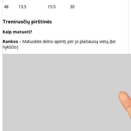
48
13.5
15.5
30
Treniruočių pirštinės
Kaip matuoti?
Rankos -
Matuokite delno apimtį per jo plačiausią vietą (be
nykščio)