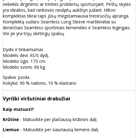
nebekils dirginimo ar trinties problemų sportuojant. Pirštų skylės
yra idealios, kad rankovės nesliptų aukštyn judant. Hilton
komplektas tikrai taps jūsų mėgstamiausia treniruočių apranga.
Komplektą sudaro Seamless Long Sleeve marškinėliai su
derančiais Seamless sportiniais liemenėlės ir Seamless legingais.
Visi jie yra trijų skirtingų spalvų.
Dydis ir tinkamumas
Modelis dėvi: XS/S dydį.
Modelio ūgis: 173 cm.
Modelio svoris: 66 kg.
Spalva: juoda.
Kokybė: 90 % nailono, 10 % elastano
Vyriški viršutiniai drabužiai
Kaip matuoti?
Krūtinė
- Matuokite per plačiausią krūtinės dalį.
Liemuo
- Matuokite per siauriausią liemens dalį.