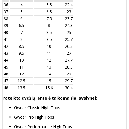
36
4
5.5
22.4
37
5
6.5
23
38
6
7.5
23.7
39
6.5
8
24.3
40
7
8.5
25
41
8
9.5
25.7
42
8.5
10
26.3
43
9.5
11
27
44
10
12
27.7
45
11
13
28.3
46
12
14
29
47
12.5
15
29.7
48
13.5
15.6
30.4
Pateikta dydžių lentelė taikoma šiai avalynei:
Gwear Classic High Tops
Gwear Pro High Tops
Gwear Performance High Tops