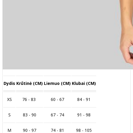
Dydis
Krūtinė (CM)
Liemuo (CM)
Klubai (CM)
XS
76 - 83
60 - 67
84 - 91
S
83 - 90
67 - 74
91 - 98
M
90 - 97
74 - 81
98 - 105