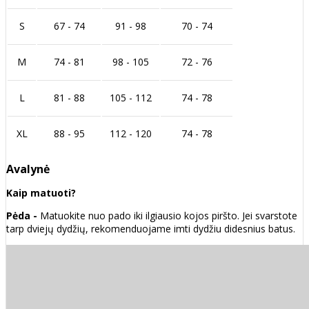
S
67 - 74
91 - 98
70 - 74
M
74 - 81
98 - 105
72 - 76
L
81 - 88
105 - 112
74 - 78
XL
88 - 95
112 - 120
74 - 78
Avalynė
Kaip matuoti?
Pėda -
Matuokite nuo pado iki ilgiausio kojos piršto. Jei svarstote
tarp dviejų dydžių, rekomenduojame imti dydžiu didesnius batus.