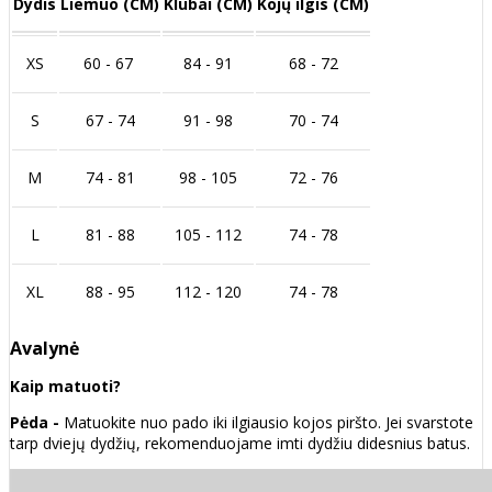
Dydis
Liemuo (CM)
Klubai (CM)
Kojų ilgis (CM)
XS
60 - 67
84 - 91
68 - 72
S
67 - 74
91 - 98
70 - 74
M
74 - 81
98 - 105
72 - 76
L
81 - 88
105 - 112
74 - 78
XL
88 - 95
112 - 120
74 - 78
Avalynė
Kaip matuoti?
Pėda -
Matuokite nuo pado iki ilgiausio kojos piršto. Jei svarstote
tarp dviejų dydžių, rekomenduojame imti dydžiu didesnius batus.