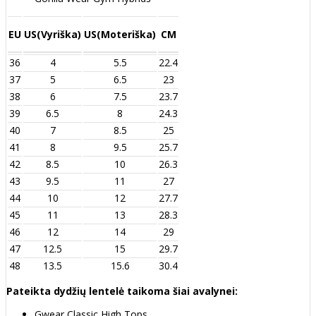
EU
US(Vyriška)
US(Moteriška)
CM
36
4
5.5
22.4
37
5
6.5
23
38
6
7.5
23.7
39
6.5
8
24.3
40
7
8.5
25
41
8
9.5
25.7
42
8.5
10
26.3
43
9.5
11
27
44
10
12
27.7
45
11
13
28.3
46
12
14
29
47
12.5
15
29.7
48
13.5
15.6
30.4
Pateikta dydžių lentelė taikoma šiai avalynei:
Gwear Classic High Tops