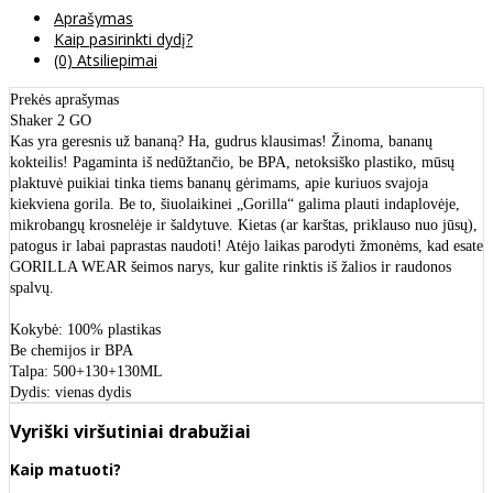
Aprašymas
Kaip pasirinkti dydį?
(0) Atsiliepimai
Prekės aprašymas
Shaker 2 GO
Kas yra geresnis už bananą? Ha, gudrus klausimas! Žinoma, bananų
kokteilis! Pagaminta iš nedūžtančio, be BPA, netoksiško plastiko, mūsų
plaktuvė puikiai tinka tiems bananų gėrimams, apie kuriuos svajoja
kiekviena gorila. Be to, šiuolaikinei „Gorilla“ galima plauti indaplovėje,
mikrobangų krosnelėje ir šaldytuve. Kietas (ar karštas, priklauso nuo jūsų),
patogus ir labai paprastas naudoti! Atėjo laikas parodyti žmonėms, kad esate
GORILLA WEAR šeimos narys, kur galite rinktis iš žalios ir raudonos
spalvų.
Kokybė: 100% plastikas
Be chemijos ir BPA
Talpa: 500+130+130ML
Dydis: vienas dydis
Vyriški viršutiniai drabužiai
Kaip matuoti?