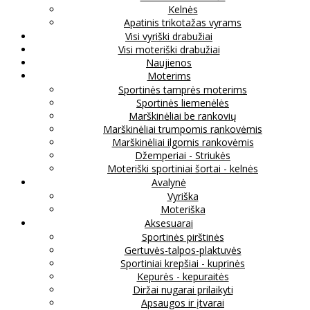
Kelnės
Apatinis trikotažas vyrams
Visi vyriški drabužiai
Visi moteriški drabužiai
Naujienos
Moterims
Sportinės tamprės moterims
Sportinės liemenėlės
Marškinėliai be rankovių
Marškinėliai trumpomis rankovėmis
Marškinėliai ilgomis rankovėmis
Džemperiai - Striukės
Moteriški sportiniai šortai - kelnės
Avalynė
Vyriška
Moteriška
Aksesuarai
Sportinės pirštinės
Gertuvės-talpos-plaktuvės
Sportiniai krepšiai - kuprinės
Kepurės - kepuraitės
Diržai nugarai prilaikyti
Apsaugos ir įtvarai