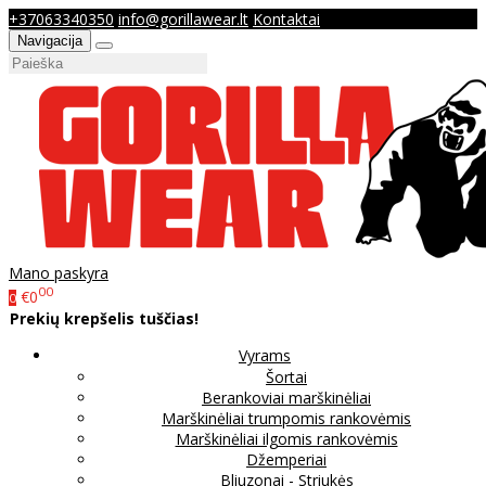
+37063340350
info@gorillawear.lt
Kontaktai
Navigacija
Mano paskyra
00
€0
0
Prekių krepšelis tuščias!
Vyrams
Šortai
Berankoviai marškinėliai
Marškinėliai trumpomis rankovėmis
Marškinėliai ilgomis rankovėmis
Džemperiai
Bliuzonai - Striukės