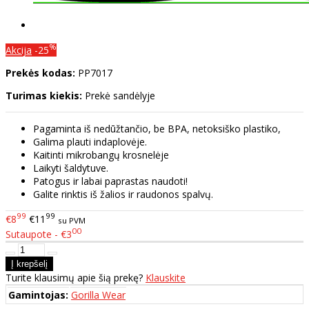
%
Akcija
-25
Prekės kodas:
PP7017
Turimas kiekis:
Prekė sandėlyje
Pagaminta iš nedūžtančio, be BPA, netoksiško plastiko,
Galima plauti indaplovėje.
Kaitinti mikrobangų krosnelėje
Laikyti šaldytuve.
Patogus ir labai paprastas naudoti!
Galite rinktis iš žalios ir raudonos spalvų.
99
99
€8
€11
su PVM
00
Sutaupote - €3
Turite klausimų apie šią prekę?
Klauskite
Gamintojas:
Gorilla Wear