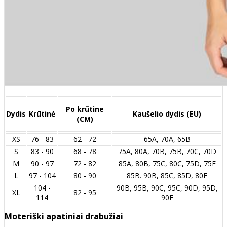
Po krūtine
Dydis
Krūtinė
Kaušelio dydis (EU)
(CM)
XS
76 - 83
62 - 72
65A, 70A, 65B
S
83 - 90
68 - 78
75A, 80A, 70B, 75B, 70C, 70D
M
90 - 97
72 - 82
85A, 80B, 75C, 80C, 75D, 75E
L
97 - 104
80 - 90
85B. 90B, 85C, 85D, 80E
104 -
90B, 95B, 90C, 95C, 90D, 95D,
XL
82 - 95
114
90E
Moteriški apatiniai drabužiai