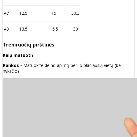
47
12.5
15
30.3
48
13.5
15.5
30
Treniruočių pirštinės
Kaip matuoti?
Rankos -
Matuokite delno apimtį per jo plačiausią vietą (be
nykščio)