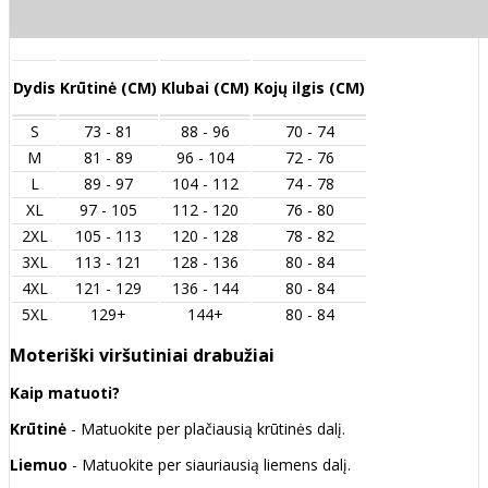
Dydis
Krūtinė (CM)
Klubai (CM)
Kojų ilgis (CM)
S
73 - 81
88 - 96
70 - 74
M
81 - 89
96 - 104
72 - 76
L
89 - 97
104 - 112
74 - 78
XL
97 - 105
112 - 120
76 - 80
2XL
105 - 113
120 - 128
78 - 82
3XL
113 - 121
128 - 136
80 - 84
4XL
121 - 129
136 - 144
80 - 84
5XL
129+
144+
80 - 84
Moteriški viršutiniai drabužiai
Kaip matuoti?
Krūtinė
- Matuokite per plačiausią krūtinės dalį.
Liemuo
- Matuokite per siauriausią liemens dalį.