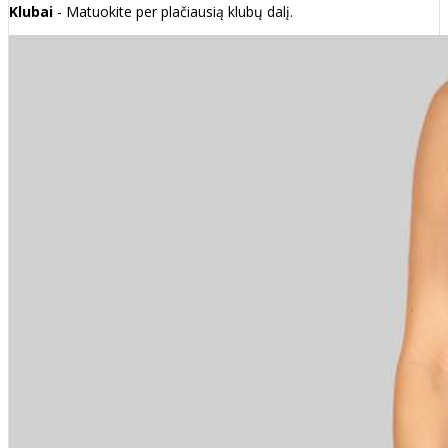
Klubai
- Matuokite per plačiausią klubų dalį.