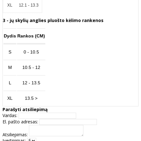
XL
12.1 - 13.3
3 - jų skylių anglies pluošto kėlimo rankenos
Dydis
Rankos (CM)
S
0 - 10.5
M
10.5 - 12
L
12 - 13.5
XL
13.5 >
Parašyti atsiliepimą
Vardas:
El. pašto adresas:
Atsiliepimas:
Įvertinimas: