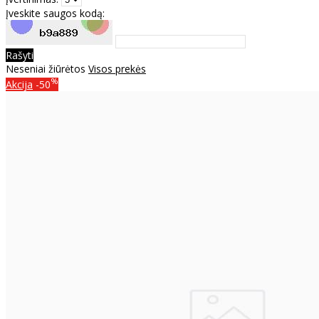
Įveskite saugos kodą:
Rašyti
Neseniai žiūrėtos
Visos prekės
%
Akcija
-50