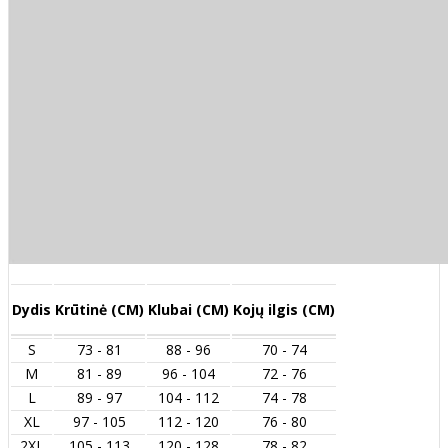
Dydis
Krūtinė (CM)
Klubai (CM)
Kojų ilgis (CM)
S
73 - 81
88 - 96
70 - 74
M
81 - 89
96 - 104
72 - 76
L
89 - 97
104 - 112
74 - 78
XL
97 - 105
112 - 120
76 - 80
2XL
105 - 113
120 - 128
78 - 82