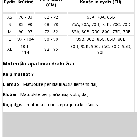
Dydis
Krūtinė
Kaušelio dydis (EU)
(CM)
XS
76 - 83
62 - 72
65A, 70A, 65B
S
83 - 90
68 - 78
75A, 80A, 70B, 75B, 70C, 70D
M
90 - 97
72 - 82
85A, 80B, 75C, 80C, 75D, 75E
L
97 - 104
80 - 90
85B. 90B, 85C, 85D, 80E
104 -
90B, 95B, 90C, 95C, 90D, 95D,
XL
82 - 95
114
90E
Moteriški apatiniai drabužiai
Kaip matuoti?
Liemuo
- Matuokite per siauriausią liemens dalį.
Klubai
- Matuokite per plačiausią klubų dalį.
Kojų ilgis
- matuokite nuo tarpkojo iki kulkšnies.