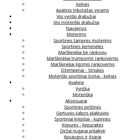
Kelnės
Apatinis trikotažas vyrams
Visi vyriški drabužiai
Visi moteriški drabužiai
Naujienos
Moterims
Sportinės tamprės moterims
Sportinės liemenėlės
Marškinėliai be rankovių
Marškinėliai trumpomis rankovėmis
Marškinėliai ilgomis rankovėmis
Džemperiai - Striukės
Moteriški sportiniai šortai - kelnės
Avalynė
Vyriška
Moteriška
Aksesuarai
Sportinės pirštinės
Gertuvės-talpos-plaktuvės
Sportiniai krepšiai - kuprinės
Kepurės - kepuraitės
Diržai nugarai prilaikyti
Apsaugos ir įtvarai