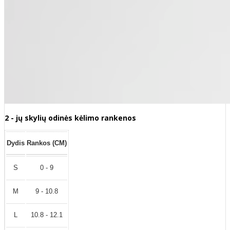
2 - jų skylių odinės kėlimo rankenos
Dydis
Rankos (CM)
S
0 - 9
M
9 - 10.8
L
10.8 - 12.1