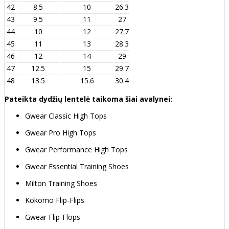
42
8.5
10
26.3
43
9.5
11
27
44
10
12
27.7
45
11
13
28.3
46
12
14
29
47
12.5
15
29.7
48
13.5
15.6
30.4
Pateikta dydžių lentelė taikoma šiai avalynei:
Gwear Classic High Tops
Gwear Pro High Tops
Gwear Performance High Tops
Gwear Essential Training Shoes
Milton Training Shoes
Kokomo Flip-Flips
Gwear Flip-Flops