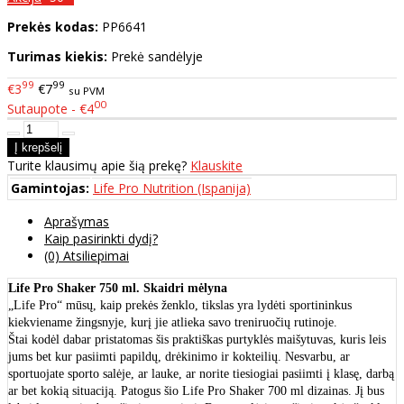
Prekės kodas:
PP6641
Turimas kiekis:
Prekė sandėlyje
99
99
€3
€7
su PVM
00
Sutaupote - €4
Turite klausimų apie šią prekę?
Klauskite
Gamintojas:
Life Pro Nutrition (Ispanija)
Aprašymas
Kaip pasirinkti dydį?
(0) Atsiliepimai
Life Pro Shaker 750 ml. Skaidri mėlyna
„Life Pro“ mūsų, kaip prekės ženklo, tikslas yra lydėti sportininkus
kiekviename žingsnyje, kurį jie atlieka savo treniruočių rutinoje.
Štai kodėl dabar pristatomas šis praktiškas purtyklės maišytuvas, kuris leis
jums bet kur pasiimti papildų, drėkinimo ir kokteilių. Nesvarbu, ar
sportuojate sporto salėje, ar lauke, ar norite tiesiogiai pasiimti į klasę, darbą
ar bet kokią situaciją. Patogus šio Life Pro Shaker 700 ml dizainas. Jį bus