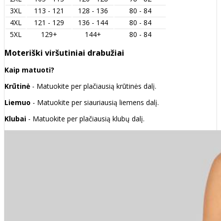
3XL
113 - 121
128 - 136
80 - 84
4XL
121 - 129
136 - 144
80 - 84
5XL
129+
144+
80 - 84
Moteriški viršutiniai drabužiai
Kaip matuoti?
Krūtinė
- Matuokite per plačiausią krūtinės dalį.
Liemuo
- Matuokite per siauriausią liemens dalį.
Klubai
- Matuokite per plačiausią klubų dalį.