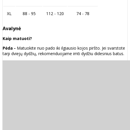
XL
88 - 95
112 - 120
74 - 78
Avalynė
Kaip matuoti?
Pėda -
Matuokite nuo pado iki ilgiausio kojos piršto. Jei svarstote
tarp dviejų dydžių, rekomenduojame imti dydžiu didesnius batus.