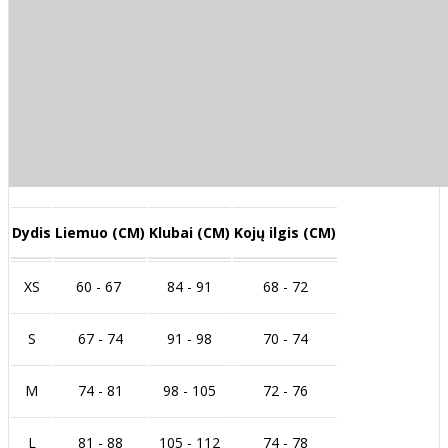
Dydis
Liemuo (CM)
Klubai (CM)
Kojų ilgis (CM)
XS
60 - 67
84 - 91
68 - 72
S
67 - 74
91 - 98
70 - 74
M
74 - 81
98 - 105
72 - 76
L
81 - 88
105 - 112
74 - 78