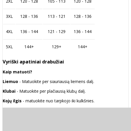
2XL
120 - 128
105 - 113
120 - 128
3XL
128 - 136
113 - 121
128 - 136
4XL
136 - 144
121 - 129
136 - 144
5XL
144+
129+
144+
Vyriški apatiniai drabužiai
Kaip matuoti?
Liemuo
- Matuokite per siauriausią liemens dalį.
Klubai
- Matuokite per plačiausią klubų dalį.
Kojų ilgis
- matuokite nuo tarpkojo iki kulkšnies.