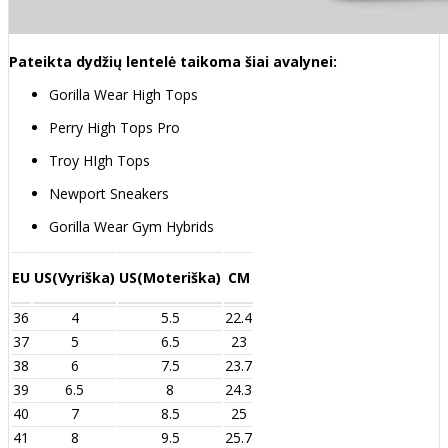
Pateikta dydžių lentelė taikoma šiai avalynei:
Gorilla Wear High Tops
Perry High Tops Pro
Troy HIgh Tops
Newport Sneakers
Gorilla Wear Gym Hybrids
EU
US(Vyriška)
US(Moteriška)
CM
36
4
5.5
22.4
37
5
6.5
23
38
6
7.5
23.7
39
6.5
8
24.3
40
7
8.5
25
41
8
9.5
25.7