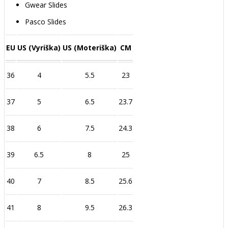
Gwear Slides
Pasco Slides
EU
US (Vyriška)
US (Moteriška)
CM
36
4
5.5
23
37
5
6.5
23.7
38
6
7.5
24.3
39
6.5
8
25
40
7
8.5
25.6
41
8
9.5
26.3