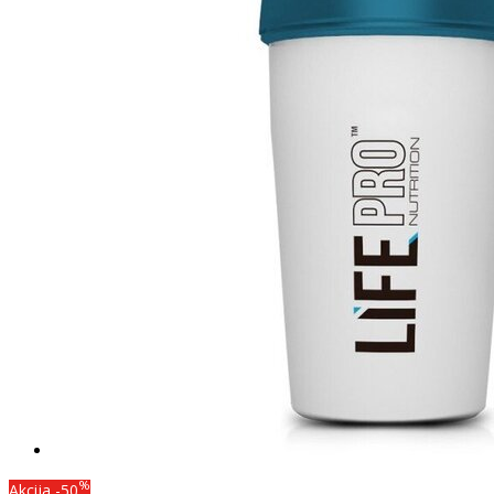
%
Akcija
-50