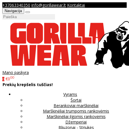
+37063340350
info@gorillawear.lt
Kontaktai
Navigacija
Mano paskyra
00
€0
0
Prekių krepšelis tuščias!
Vyrams
Šortai
Berankoviai marškinėliai
Marškinėliai trumpomis rankovėmis
Marškinėliai ilgomis rankovėmis
Džemperiai
Bliuzonai - Striukės