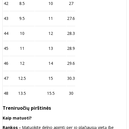
42
8.5
10
27
43
9.5
11
27.6
44
10
12
28.3
45
11
13
28.9
46
12
14
29.6
47
12.5
15
30.3
48
13.5
15.5
30
Treniruočių pirštinės
Kaip matuoti?
Rankos -
Matuokite delno apimtį per jo plačiausią vietą (be