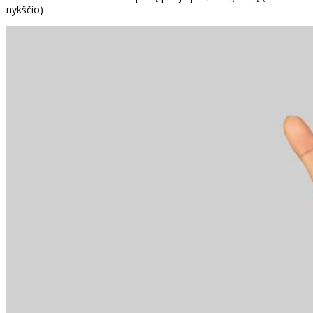
nykščio)