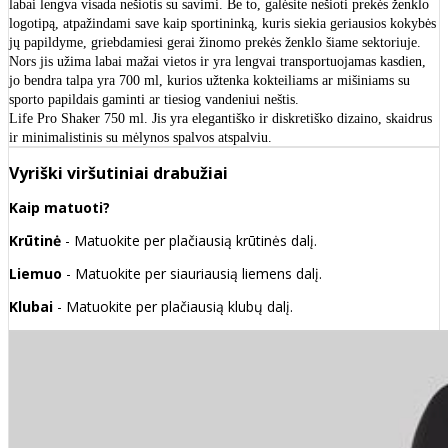
labai lengva visada nešiotis su savimi. Be to, galėsite nešioti prekės ženklo
logotipą, atpažindami save kaip sportininką, kuris siekia geriausios kokybės
jų papildyme, griebdamiesi gerai žinomo prekės ženklo šiame sektoriuje.
Nors jis užima labai mažai vietos ir yra lengvai transportuojamas kasdien,
jo bendra talpa yra 700 ml, kurios užtenka kokteiliams ar mišiniams su
sporto papildais gaminti ar tiesiog vandeniui neštis.
Life Pro Shaker 750 ml. Jis yra elegantiško ir diskretiško dizaino, skaidrus
ir minimalistinis su mėlynos spalvos atspalviu.
Vyriški viršutiniai drabužiai
Kaip matuoti?
Krūtinė
- Matuokite per plačiausią krūtinės dalį.
Liemuo
- Matuokite per siauriausią liemens dalį.
Klubai
- Matuokite per plačiausią klubų dalį.