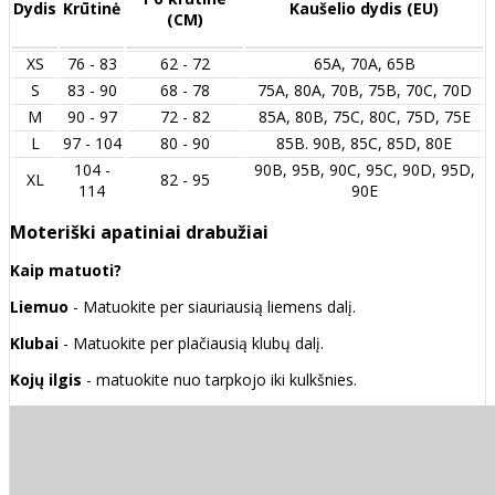
Dydis
Krūtinė
Kaušelio dydis (EU)
(CM)
XS
76 - 83
62 - 72
65A, 70A, 65B
S
83 - 90
68 - 78
75A, 80A, 70B, 75B, 70C, 70D
M
90 - 97
72 - 82
85A, 80B, 75C, 80C, 75D, 75E
L
97 - 104
80 - 90
85B. 90B, 85C, 85D, 80E
104 -
90B, 95B, 90C, 95C, 90D, 95D,
XL
82 - 95
114
90E
Moteriški apatiniai drabužiai
Kaip matuoti?
Liemuo
- Matuokite per siauriausią liemens dalį.
Klubai
- Matuokite per plačiausią klubų dalį.
Kojų ilgis
- matuokite nuo tarpkojo iki kulkšnies.