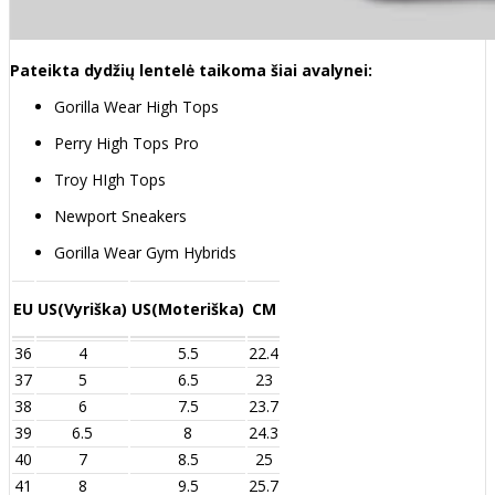
Pateikta dydžių lentelė taikoma šiai avalynei:
Gorilla Wear High Tops
Perry High Tops Pro
Troy HIgh Tops
Newport Sneakers
Gorilla Wear Gym Hybrids
EU
US(Vyriška)
US(Moteriška)
CM
36
4
5.5
22.4
37
5
6.5
23
38
6
7.5
23.7
39
6.5
8
24.3
40
7
8.5
25
41
8
9.5
25.7