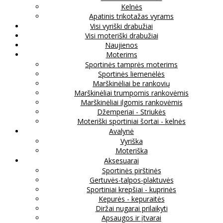
Kelnės
Apatinis trikotažas vyrams
Visi vyriški drabužiai
Visi moteriški drabužiai
Naujienos
Moterims
Sportinės tamprės moterims
Sportinės liemenėlės
Marškinėliai be rankovių
Marškinėliai trumpomis rankovėmis
Marškinėliai ilgomis rankovėmis
Džemperiai - Striukės
Moteriški sportiniai šortai - kelnės
Avalynė
Vyriška
Moteriška
Aksesuarai
Sportinės pirštinės
Gertuvės-talpos-plaktuvės
Sportiniai krepšiai - kuprinės
Kepurės - kepuraitės
Diržai nugarai prilaikyti
Apsaugos ir įtvarai