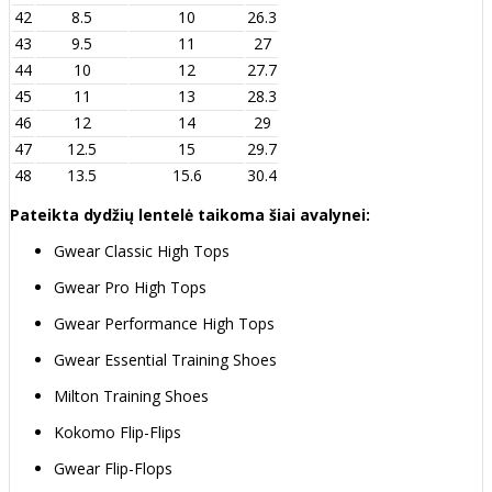
42
8.5
10
26.3
43
9.5
11
27
44
10
12
27.7
45
11
13
28.3
46
12
14
29
47
12.5
15
29.7
48
13.5
15.6
30.4
Pateikta dydžių lentelė taikoma šiai avalynei:
Gwear Classic High Tops
Gwear Pro High Tops
Gwear Performance High Tops
Gwear Essential Training Shoes
Milton Training Shoes
Kokomo Flip-Flips
Gwear Flip-Flops