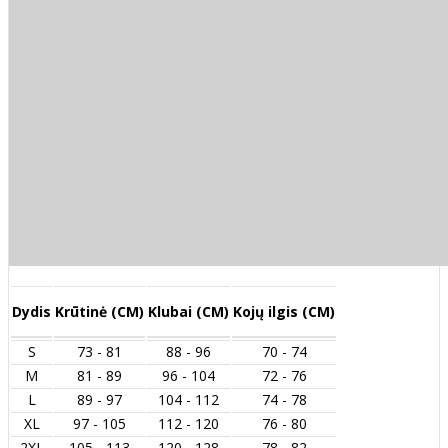
Dydis
Krūtinė (CM)
Klubai (CM)
Kojų ilgis (CM)
S
73 - 81
88 - 96
70 - 74
M
81 - 89
96 - 104
72 - 76
L
89 - 97
104 - 112
74 - 78
XL
97 - 105
112 - 120
76 - 80
2XL
105 - 113
120 - 128
78 - 82