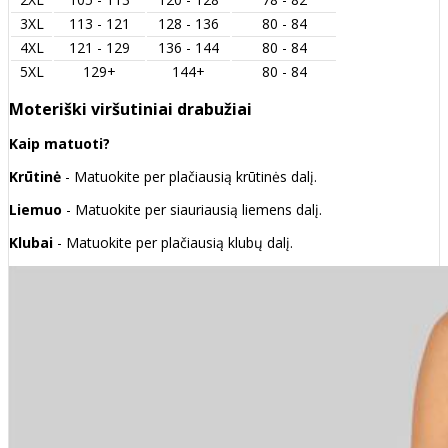
3XL
113 - 121
128 - 136
80 - 84
4XL
121 - 129
136 - 144
80 - 84
5XL
129+
144+
80 - 84
Moteriški viršutiniai drabužiai
Kaip matuoti?
Krūtinė
- Matuokite per plačiausią krūtinės dalį.
Liemuo
- Matuokite per siauriausią liemens dalį.
Klubai
- Matuokite per plačiausią klubų dalį.