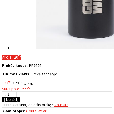
%
Akcija
-20
Prekės kodas:
PP9676
Turimas kiekis:
Prekė sandėlyje
99
99
€23
€29
su PVM
00
Sutaupote - €6
Turite klausimų apie šią prekę?
Klauskite
Gamintojas:
Gorilla Wear