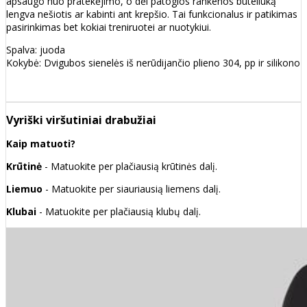
apsaugo nuo pratekėjimo, o dėl patogios rankenos buteliuką
lengva nešiotis ar kabinti ant krepšio. Tai funkcionalus ir patikimas
pasirinkimas bet kokiai treniruotei ar nuotykiui.
Spalva: juoda
Kokybė: Dvigubos sienelės iš nerūdijančio plieno 304, pp ir silikono
Vyriški viršutiniai drabužiai
Kaip matuoti?
Krūtinė
- Matuokite per plačiausią krūtinės dalį.
Liemuo
- Matuokite per siauriausią liemens dalį.
Klubai
- Matuokite per plačiausią klubų dalį.