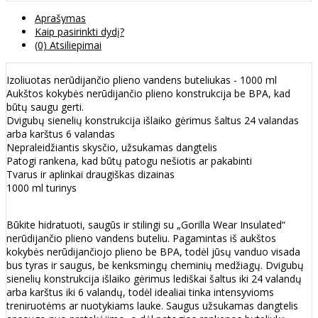
Aprašymas
Kaip pasirinkti dydį?
(0) Atsiliepimai
Izoliuotas nerūdijančio plieno vandens buteliukas - 1000 ml
Aukštos kokybės nerūdijančio plieno konstrukcija be BPA, kad
būtų saugu gerti.
Dvigubų sienelių konstrukcija išlaiko gėrimus šaltus 24 valandas
arba karštus 6 valandas
Nepraleidžiantis skysčio, užsukamas dangtelis
Patogi rankena, kad būtų patogu nešiotis ar pakabinti
Tvarus ir aplinkai draugiškas dizainas
1000 ml turinys
Būkite hidratuoti, saugūs ir stilingi su „Gorilla Wear Insulated“
nerūdijančio plieno vandens buteliu. Pagamintas iš aukštos
kokybės nerūdijančiojo plieno be BPA, todėl jūsų vanduo visada
bus tyras ir saugus, be kenksmingų cheminių medžiagų. Dvigubų
sienelių konstrukcija išlaiko gėrimus lediškai šaltus iki 24 valandų
arba karštus iki 6 valandų, todėl idealiai tinka intensyvioms
treniruotėms ar nuotykiams lauke. Saugus užsukamas dangtelis