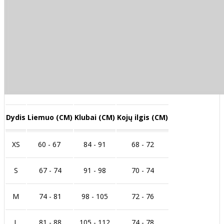
Dydis
Liemuo (CM)
Klubai (CM)
Kojų ilgis (CM)
XS
60 - 67
84 - 91
68 - 72
S
67 - 74
91 - 98
70 - 74
M
74 - 81
98 - 105
72 - 76
L
81 - 88
105 - 112
74 - 78