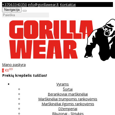
+37063340350
info@gorillawear.lt
Kontaktai
Navigacija
Mano paskyra
00
€0
0
Prekių krepšelis tuščias!
Vyrams
Šortai
Berankoviai marškinėliai
Marškinėliai trumpomis rankovėmis
Marškinėliai ilgomis rankovėmis
Džemperiai
Bliuzonai - Striukės