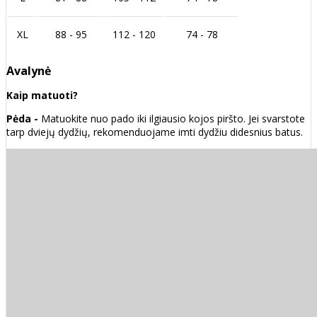
XL
88 - 95
112 - 120
74 - 78
Avalynė
Kaip matuoti?
Pėda -
Matuokite nuo pado iki ilgiausio kojos piršto. Jei svarstote
tarp dviejų dydžių, rekomenduojame imti dydžiu didesnius batus.