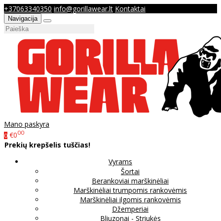
+37063340350
info@gorillawear.lt
Kontaktai
Navigacija
Mano paskyra
00
€0
0
Prekių krepšelis tuščias!
Vyrams
Šortai
Berankoviai marškinėliai
Marškinėliai trumpomis rankovėmis
Marškinėliai ilgomis rankovėmis
Džemperiai
Bliuzonai - Striukės