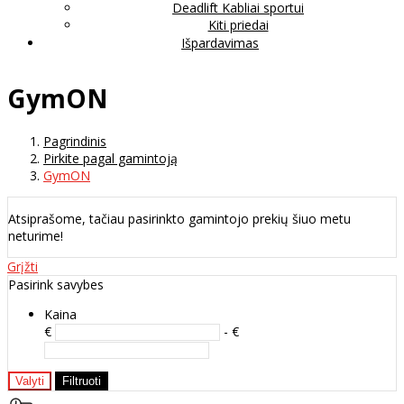
Deadlift Kabliai sportui
Kiti priedai
Išpardavimas
GymON
Pagrindinis
Pirkite pagal gamintoją
GymON
Atsiprašome, tačiau pasirinkto gamintojo prekių šiuo metu
neturime!
Grįžti
Pasirink savybes
Kaina
€
- €
Valyti
Filtruoti