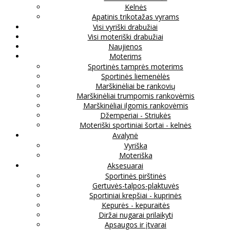
Kelnės
Apatinis trikotažas vyrams
Visi vyriški drabužiai
Visi moteriški drabužiai
Naujienos
Moterims
Sportinės tamprės moterims
Sportinės liemenėlės
Marškinėliai be rankovių
Marškinėliai trumpomis rankovėmis
Marškinėliai ilgomis rankovėmis
Džemperiai - Striukės
Moteriški sportiniai šortai - kelnės
Avalynė
Vyriška
Moteriška
Aksesuarai
Sportinės pirštinės
Gertuvės-talpos-plaktuvės
Sportiniai krepšiai - kuprinės
Kepurės - kepuraitės
Diržai nugarai prilaikyti
Apsaugos ir įtvarai