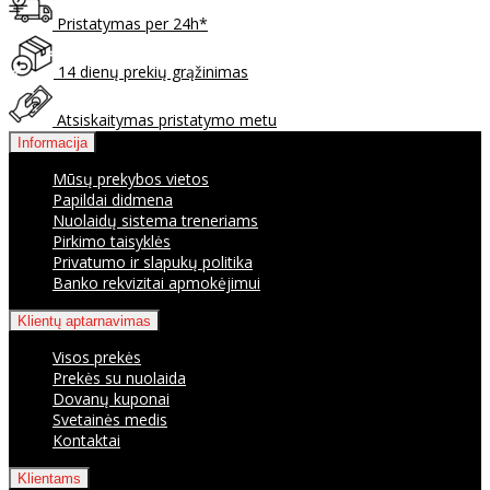
Pristatymas per 24h*
14 dienų prekių grąžinimas
Atsiskaitymas pristatymo metu
Informacija
Mūsų prekybos vietos
Papildai didmena
Nuolaidų sistema treneriams
Pirkimo taisyklės
Privatumo ir slapukų politika
Banko rekvizitai apmokėjimui
Klientų aptarnavimas
Visos prekės
Prekės su nuolaida
Dovanų kuponai
Svetainės medis
Kontaktai
Klientams