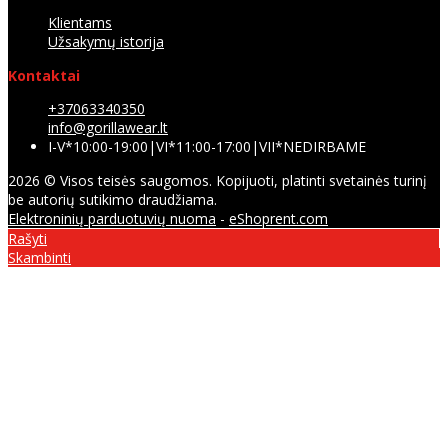
Klientams
Užsakymų istorija
Kontaktai
+37063340350
info@gorillawear.lt
I-V*10:00-19:00|VI*11:00-17:00|VII*NEDIRBAME
2026 © Visos teisės saugomos. Kopijuoti, platinti svetainės turinį
be autorių sutikimo draudžiama.
Elektroninių parduotuvių nuoma
-
eShoprent.com
Rašyti
Skambinti