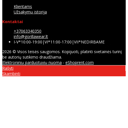
Klientams
Užsakymų istorija
Kontaktai
+37063340350
info@gorillawear.lt
I-V*10:00-19:00|VI*11:00-17:00|VII*NEDIRBAME
2026 © Visos teisės saugomos. Kopijuoti, platinti svetainės turinį
be autorių sutikimo draudžiama.
Elektroninių parduotuvių nuoma
-
eShoprent.com
Rašyti
Skambinti