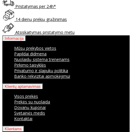
Pristatymas per 24h*
14 dienų prekių grąžinimas
Atsiskaitymas pristatymo metu
Informacija
Mūsų prekybos vietos
Papildai didmena
Nuolaidų sistema treneriams
Pirkimo taisyklės
Privatumo ir slapukų politika
Banko rekvizitai apmokėjimui
Klientų aptarnavimas
Visos prekės
Prekės su nuolaida
Dovanų kuponai
Svetainės medis
Kontaktai
Klientams