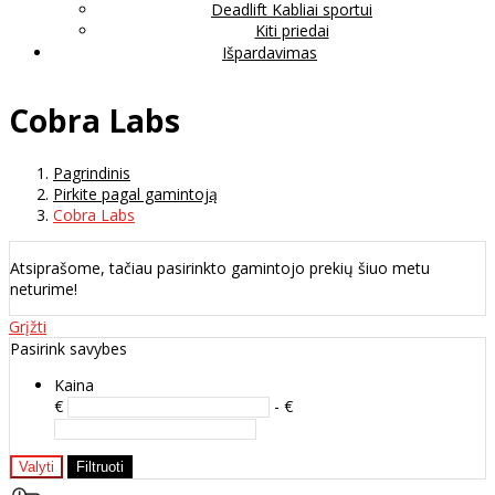
Deadlift Kabliai sportui
Kiti priedai
Išpardavimas
Cobra Labs
Pagrindinis
Pirkite pagal gamintoją
Cobra Labs
Atsiprašome, tačiau pasirinkto gamintojo prekių šiuo metu
neturime!
Grįžti
Pasirink savybes
Kaina
€
- €
Valyti
Filtruoti