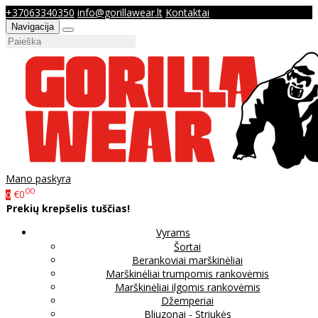
+37063340350
info@gorillawear.lt
Kontaktai
Navigacija
Mano paskyra
00
€0
0
Prekių krepšelis tuščias!
Vyrams
Šortai
Berankoviai marškinėliai
Marškinėliai trumpomis rankovėmis
Marškinėliai ilgomis rankovėmis
Džemperiai
Bliuzonai - Striukės