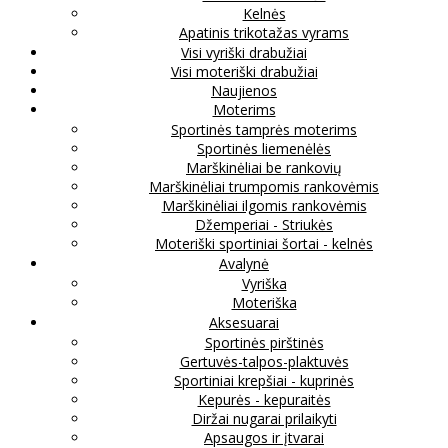
Kelnės
Apatinis trikotažas vyrams
Visi vyriški drabužiai
Visi moteriški drabužiai
Naujienos
Moterims
Sportinės tamprės moterims
Sportinės liemenėlės
Marškinėliai be rankovių
Marškinėliai trumpomis rankovėmis
Marškinėliai ilgomis rankovėmis
Džemperiai - Striukės
Moteriški sportiniai šortai - kelnės
Avalynė
Vyriška
Moteriška
Aksesuarai
Sportinės pirštinės
Gertuvės-talpos-plaktuvės
Sportiniai krepšiai - kuprinės
Kepurės - kepuraitės
Diržai nugarai prilaikyti
Apsaugos ir įtvarai