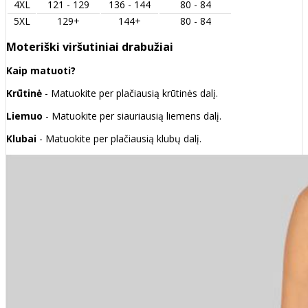
4XL
121 - 129
136 - 144
80 - 84
5XL
129+
144+
80 - 84
Moteriški viršutiniai drabužiai
Kaip matuoti?
Krūtinė
- Matuokite per plačiausią krūtinės dalį.
Liemuo
- Matuokite per siauriausią liemens dalį.
Klubai
- Matuokite per plačiausią klubų dalį.