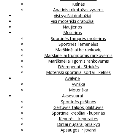
Kelnės
Apatinis trikotažas vyrams
Visi vyriški drabužiai
Visi moteriški drabužiai
Naujienos
Moterims
Sportinės tamprės moterims
Sportinės liemenėlės
Marškinėliai be rankovių
Marškinėliai trumpomis rankovėmis
Marškinėliai ilgomis rankovėmis
Džemperiai - Striukės
Moteriški sportiniai šortai - kelnės
Avalynė
Vyriška
Moteriška
Aksesuarai
Sportinės pirštinės
Gertuvės-talpos-plaktuvės
Sportiniai krepšiai - kuprinės
Kepurės - kepuraitės
Diržai nugarai prilaikyti
Apsaugos ir įtvarai