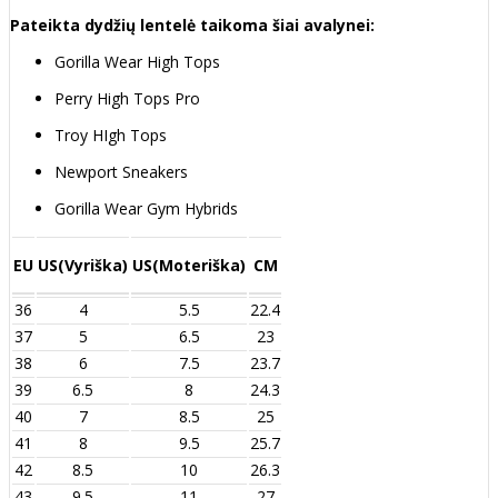
Pateikta dydžių lentelė taikoma šiai avalynei:
Gorilla Wear High Tops
Perry High Tops Pro
Troy HIgh Tops
Newport Sneakers
Gorilla Wear Gym Hybrids
EU
US(Vyriška)
US(Moteriška)
CM
36
4
5.5
22.4
37
5
6.5
23
38
6
7.5
23.7
39
6.5
8
24.3
40
7
8.5
25
41
8
9.5
25.7
42
8.5
10
26.3
43
9.5
11
27