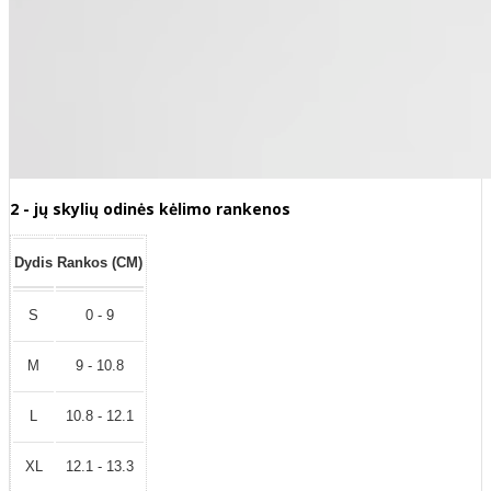
2 - jų skylių odinės kėlimo rankenos
Dydis
Rankos (CM)
S
0 - 9
M
9 - 10.8
L
10.8 - 12.1
XL
12.1 - 13.3