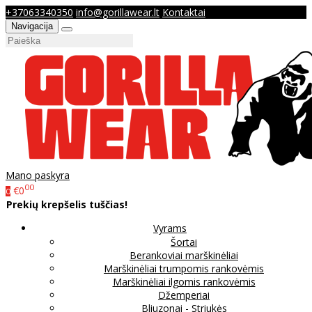
+37063340350
info@gorillawear.lt
Kontaktai
Navigacija
Mano paskyra
00
€0
0
Prekių krepšelis tuščias!
Vyrams
Šortai
Berankoviai marškinėliai
Marškinėliai trumpomis rankovėmis
Marškinėliai ilgomis rankovėmis
Džemperiai
Bliuzonai - Striukės