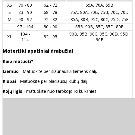
XS
76 - 83
62 - 72
65A, 70A, 65B
S
83 - 90
68 - 78
75A, 80A, 70B, 75B, 70C, 70D
M
90 - 97
72 - 82
85A, 80B, 75C, 80C, 75D, 75E
L
97 - 104
80 - 90
85B. 90B, 85C, 85D, 80E
104 -
90B, 95B, 90C, 95C, 90D, 95D,
XL
82 - 95
114
90E
Moteriški apatiniai drabužiai
Kaip matuoti?
Liemuo
- Matuokite per siauriausią liemens dalį.
Klubai
- Matuokite per plačiausią klubų dalį.
Kojų ilgis
- matuokite nuo tarpkojo iki kulkšnies.