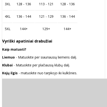
3XL
128 - 136
113 - 121
128 - 136
4XL
136 - 144
121 - 129
136 - 144
5XL
144+
129+
144+
Vyriški apatiniai drabužiai
Kaip matuoti?
Liemuo
- Matuokite per siauriausią liemens dalį.
Klubai
- Matuokite per plačiausią klubų dalį.
Kojų ilgis
- matuokite nuo tarpkojo iki kulkšnies.