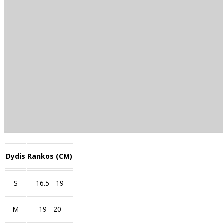
Dydis
Rankos (CM)
S
16.5 - 19
M
19 - 20