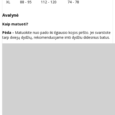
XL
88 - 95
112 - 120
74 - 78
Avalynė
Kaip matuoti?
Pėda -
Matuokite nuo pado iki ilgiausio kojos piršto. Jei svarstote
tarp dviejų dydžių, rekomenduojame imti dydžiu didesnius batus.