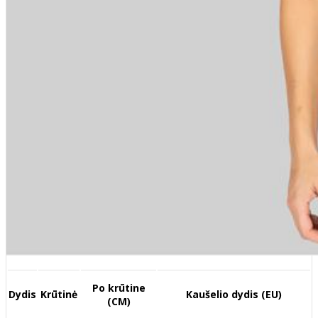
Po krūtine
Dydis
Krūtinė
Kaušelio dydis (EU)
(CM)