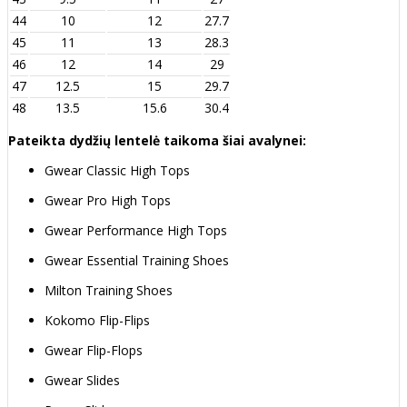
44
10
12
27.7
45
11
13
28.3
46
12
14
29
47
12.5
15
29.7
48
13.5
15.6
30.4
Pateikta dydžių lentelė taikoma šiai avalynei:
Gwear Classic High Tops
Gwear Pro High Tops
Gwear Performance High Tops
Gwear Essential Training Shoes
Milton Training Shoes
Kokomo Flip-Flips
Gwear Flip-Flops
Gwear Slides