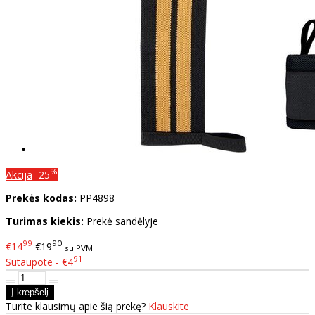
%
Akcija
-25
Prekės kodas:
PP4898
Turimas kiekis:
Prekė sandėlyje
99
90
€14
€19
su PVM
91
Sutaupote - €4
Turite klausimų apie šią prekę?
Klauskite