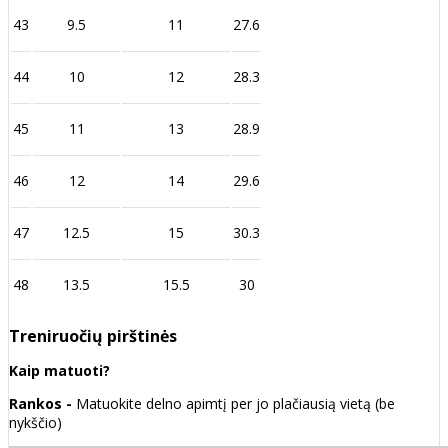
43
9.5
11
27.6
44
10
12
28.3
45
11
13
28.9
46
12
14
29.6
47
12.5
15
30.3
48
13.5
15.5
30
Treniruočių pirštinės
Kaip matuoti?
Rankos -
Matuokite delno apimtį per jo plačiausią vietą (be
nykščio)