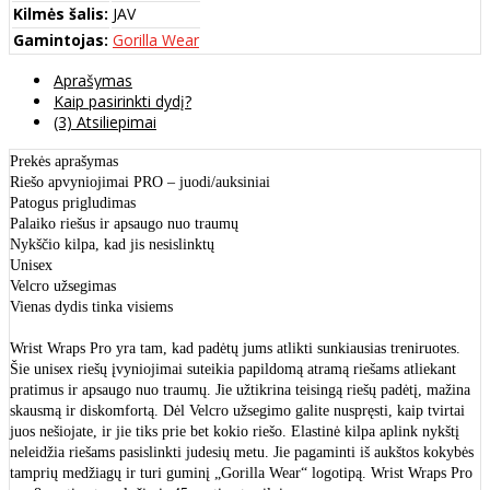
Kilmės šalis:
JAV
Gamintojas:
Gorilla Wear
Aprašymas
Kaip pasirinkti dydį?
(3) Atsiliepimai
Prekės aprašymas
Riešo apvyniojimai PRO – juodi/auksiniai
Patogus prigludimas
Palaiko riešus ir apsaugo nuo traumų
Nykščio kilpa, kad jis nesislinktų
Unisex
Velcro užsegimas
Vienas dydis tinka visiems
Wrist Wraps Pro yra tam, kad padėtų jums atlikti sunkiausias treniruotes.
Šie unisex riešų įvyniojimai suteikia papildomą atramą riešams atliekant
pratimus ir apsaugo nuo traumų. Jie užtikrina teisingą riešų padėtį, mažina
skausmą ir diskomfortą. Dėl Velcro užsegimo galite nuspręsti, kaip tvirtai
juos nešiojate, ir jie tiks prie bet kokio riešo. Elastinė kilpa aplink nykštį
neleidžia riešams pasislinkti judesių metu. Jie pagaminti iš aukštos kokybės
tamprių medžiagų ir turi guminį „Gorilla Wear“ logotipą. Wrist Wraps Pro