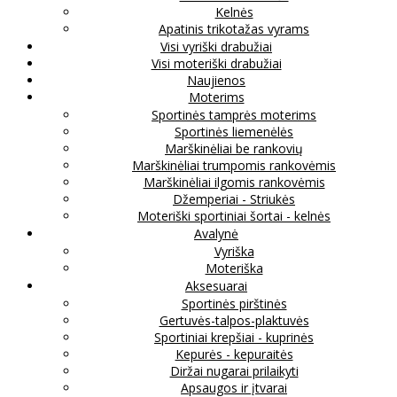
Kelnės
Apatinis trikotažas vyrams
Visi vyriški drabužiai
Visi moteriški drabužiai
Naujienos
Moterims
Sportinės tamprės moterims
Sportinės liemenėlės
Marškinėliai be rankovių
Marškinėliai trumpomis rankovėmis
Marškinėliai ilgomis rankovėmis
Džemperiai - Striukės
Moteriški sportiniai šortai - kelnės
Avalynė
Vyriška
Moteriška
Aksesuarai
Sportinės pirštinės
Gertuvės-talpos-plaktuvės
Sportiniai krepšiai - kuprinės
Kepurės - kepuraitės
Diržai nugarai prilaikyti
Apsaugos ir įtvarai