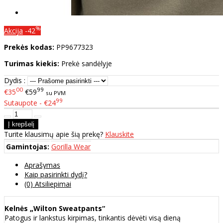
%
Akcija
-42
Prekės kodas:
PP9677323
Turimas kiekis:
Prekė sandėlyje
Dydis :
00
99
€35
€59
su PVM
99
Sutaupote - €24
Turite klausimų apie šią prekę?
Klauskite
Gamintojas:
Gorilla Wear
Aprašymas
Kaip pasirinkti dydį?
(0) Atsiliepimai
Kelnės „Wilton Sweatpants“
Patogus ir lankstus kirpimas, tinkantis dėvėti visą dieną