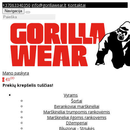
+37063340350
info@gorillawear.lt
Kontaktai
Navigacija
Mano paskyra
00
€0
0
Prekių krepšelis tuščias!
Vyrams
Šortai
Berankoviai marškinėliai
Marškinėliai trumpomis rankovėmis
Marškinėliai ilgomis rankovėmis
Džemperiai
Bliuzonai - Striukės