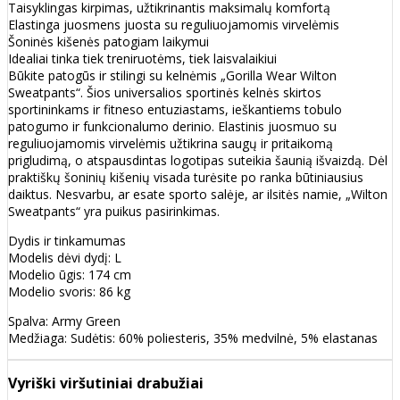
Taisyklingas kirpimas, užtikrinantis maksimalų komfortą
Elastinga juosmens juosta su reguliuojamomis virvelėmis
Šoninės kišenės patogiam laikymui
Idealiai tinka tiek treniruotėms, tiek laisvalaikiui
Būkite patogūs ir stilingi su kelnėmis „Gorilla Wear Wilton
Sweatpants“. Šios universalios sportinės kelnės skirtos
sportininkams ir fitneso entuziastams, ieškantiems tobulo
patogumo ir funkcionalumo derinio. Elastinis juosmuo su
reguliuojamomis virvelėmis užtikrina saugų ir pritaikomą
prigludimą, o atspausdintas logotipas suteikia šaunią išvaizdą. Dėl
praktiškų šoninių kišenių visada turėsite po ranka būtiniausius
daiktus. Nesvarbu, ar esate sporto salėje, ar ilsitės namie, „Wilton
Sweatpants“ yra puikus pasirinkimas.
Dydis ir tinkamumas
Modelis dėvi dydį: L
Modelio ūgis: 174 cm
Modelio svoris: 86 kg
Spalva: Army Green
Medžiaga: Sudėtis: 60% poliesteris, 35% medvilnė, 5% elastanas
Vyriški viršutiniai drabužiai