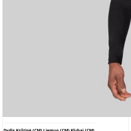
Dydis
Krūtinė (CM)
Liemuo (CM)
Klubai (CM)