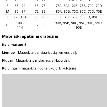
S
83 - 90
68 - 78
75A, 80A, 70B, 75B, 70C, 70D
M
90 - 97
72 - 82
85A, 80B, 75C, 80C, 75D, 75E
L
97 - 104
80 - 90
85B. 90B, 85C, 85D, 80E
104 -
90B, 95B, 90C, 95C, 90D, 95D,
XL
82 - 95
114
90E
Moteriški apatiniai drabužiai
Kaip matuoti?
Liemuo
- Matuokite per siauriausią liemens dalį.
Klubai
- Matuokite per plačiausią klubų dalį.
Kojų ilgis
- matuokite nuo tarpkojo iki kulkšnies.