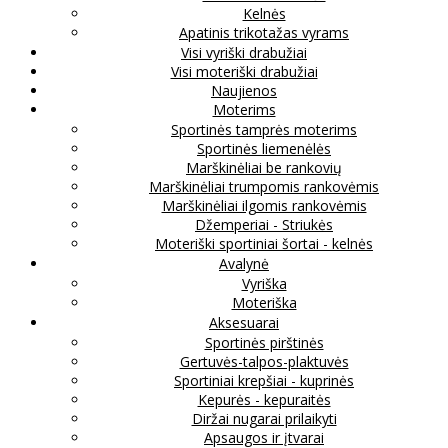
Kelnės
Apatinis trikotažas vyrams
Visi vyriški drabužiai
Visi moteriški drabužiai
Naujienos
Moterims
Sportinės tamprės moterims
Sportinės liemenėlės
Marškinėliai be rankovių
Marškinėliai trumpomis rankovėmis
Marškinėliai ilgomis rankovėmis
Džemperiai - Striukės
Moteriški sportiniai šortai - kelnės
Avalynė
Vyriška
Moteriška
Aksesuarai
Sportinės pirštinės
Gertuvės-talpos-plaktuvės
Sportiniai krepšiai - kuprinės
Kepurės - kepuraitės
Diržai nugarai prilaikyti
Apsaugos ir įtvarai