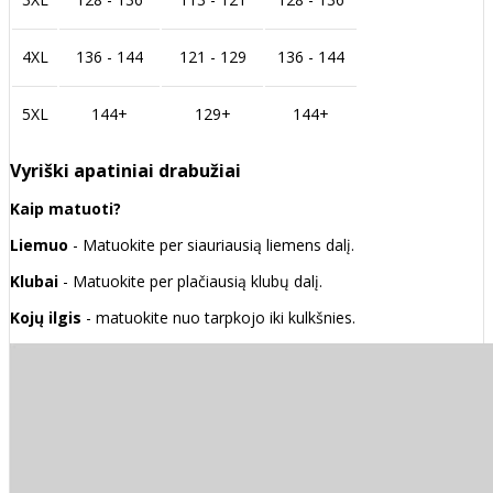
4XL
136 - 144
121 - 129
136 - 144
5XL
144+
129+
144+
Vyriški apatiniai drabužiai
Kaip matuoti?
Liemuo
- Matuokite per siauriausią liemens dalį.
Klubai
- Matuokite per plačiausią klubų dalį.
Kojų ilgis
- matuokite nuo tarpkojo iki kulkšnies.