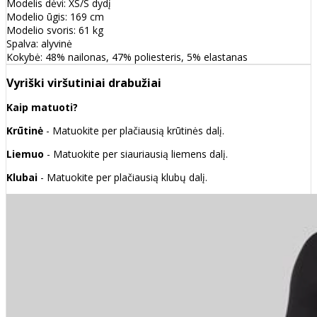
Modelis dėvi: XS/S dydį
Modelio ūgis: 169 cm
Modelio svoris: 61 kg
Spalva: alyvinė
Kokybė: 48% nailonas, 47% poliesteris, 5% elastanas
Vyriški viršutiniai drabužiai
Kaip matuoti?
Krūtinė
- Matuokite per plačiausią krūtinės dalį.
Liemuo
- Matuokite per siauriausią liemens dalį.
Klubai
- Matuokite per plačiausią klubų dalį.