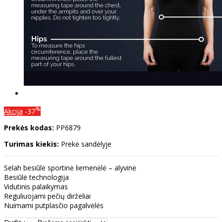
%
Akcija
-37
Prekės kodas:
PP6879
Turimas kiekis:
Prekė sandėlyje
Selah besiūlė sportinė liemenėlė – alyvinė
Besiūlė technologija
Vidutinis palaikymas
Reguliuojami pečių dirželiai
Nuimami putplasčio pagalvėlės