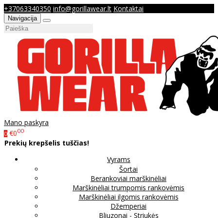
+37063340350
info@gorillawear.lt
Kontaktai
Navigacija
Mano paskyra
00
€0
0
Prekių krepšelis tuščias!
Vyrams
Šortai
Berankoviai marškinėliai
Marškinėliai trumpomis rankovėmis
Marškinėliai ilgomis rankovėmis
Džemperiai
Bliuzonai - Striukės