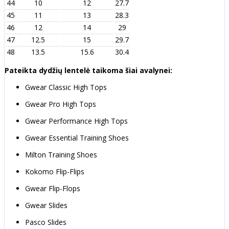
44
10
12
27.7
45
11
13
28.3
46
12
14
29
47
12.5
15
29.7
48
13.5
15.6
30.4
Pateikta dydžių lentelė taikoma šiai avalynei:
Gwear Classic High Tops
Gwear Pro High Tops
Gwear Performance High Tops
Gwear Essential Training Shoes
Milton Training Shoes
Kokomo Flip-Flips
Gwear Flip-Flops
Gwear Slides
Pasco Slides