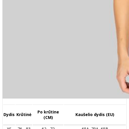
Po krūtine
Dydis
Krūtinė
Kaušelio dydis (EU)
(CM)
XS
76 - 83
62 - 72
65A, 70A, 65B