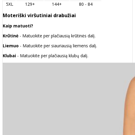
5XL
129+
144+
80 - 84
Moteriški viršutiniai drabužiai
Kaip matuoti?
Krūtinė
- Matuokite per plačiausią krūtinės dalį.
Liemuo
- Matuokite per siauriausią liemens dalį.
Klubai
- Matuokite per plačiausią klubų dalį.