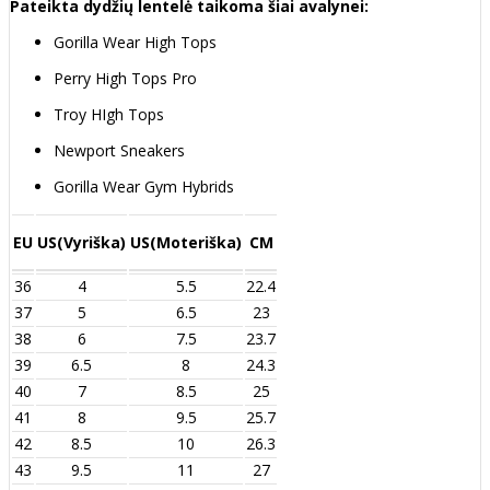
Pateikta dydžių lentelė taikoma šiai avalynei:
Gorilla Wear High Tops
Perry High Tops Pro
Troy HIgh Tops
Newport Sneakers
Gorilla Wear Gym Hybrids
EU
US(Vyriška)
US(Moteriška)
CM
36
4
5.5
22.4
37
5
6.5
23
38
6
7.5
23.7
39
6.5
8
24.3
40
7
8.5
25
41
8
9.5
25.7
42
8.5
10
26.3
43
9.5
11
27