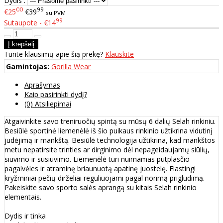
Dydis :
00
99
€25
€39
su PVM
99
Sutaupote - €14
Turite klausimų apie šią prekę?
Klauskite
Gamintojas:
Gorilla Wear
Aprašymas
Kaip pasirinkti dydį?
(0) Atsiliepimai
Atgaivinkite savo treniruočių spintą su mūsų 6 dalių Selah rinkiniu.
Besiūlė sportinė liemenėlė iš šio puikaus rinkinio užtikrina vidutinį
judėjimą ir mankštą. Besiūlė technologija užtikrina, kad mankštos
metu nepatirsite trinties ar dirginimo dėl nepageidaujamų siūlių,
siuvimo ir susiuvimo. Liemenėlė turi nuimamas putplasčio
pagalvėles ir atraminę briaunuotą apatinę juostelę. Elastingi
kryžminiai pečių dirželiai reguliuojami pagal norimą prigludimą.
Pakeiskite savo sporto salės aprangą su kitais Selah rinkinio
elementais.
Dydis ir tinka