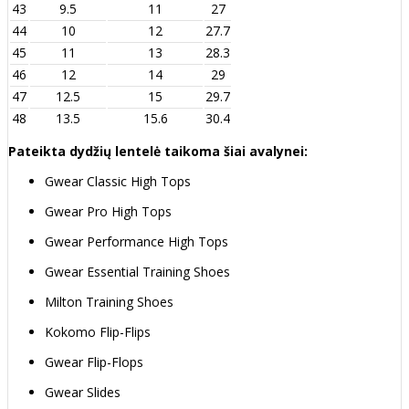
43
9.5
11
27
44
10
12
27.7
45
11
13
28.3
46
12
14
29
47
12.5
15
29.7
48
13.5
15.6
30.4
Pateikta dydžių lentelė taikoma šiai avalynei:
Gwear Classic High Tops
Gwear Pro High Tops
Gwear Performance High Tops
Gwear Essential Training Shoes
Milton Training Shoes
Kokomo Flip-Flips
Gwear Flip-Flops
Gwear Slides