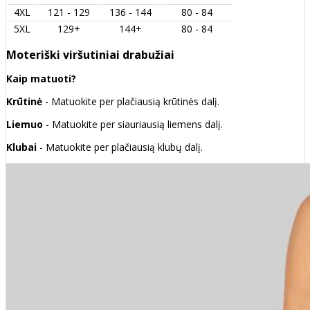
4XL
121 - 129
136 - 144
80 - 84
5XL
129+
144+
80 - 84
Moteriški viršutiniai drabužiai
Kaip matuoti?
Krūtinė
- Matuokite per plačiausią krūtinės dalį.
Liemuo
- Matuokite per siauriausią liemens dalį.
Klubai
- Matuokite per plačiausią klubų dalį.