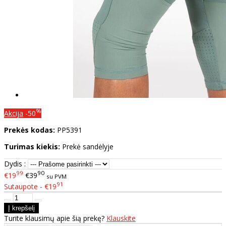
%
Akcija
-50
Prekės kodas:
PP5391
Turimas kiekis:
Prekė sandėlyje
Dydis :
99
90
€19
€39
su PVM
91
Sutaupote - €19
Turite klausimų apie šią prekę?
Klauskite