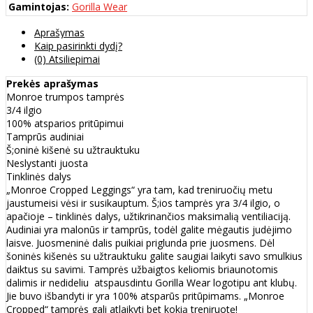
Gamintojas:
Gorilla Wear
Aprašymas
Kaip pasirinkti dydį?
(0) Atsiliepimai
Prekės aprašymas
Monroe trumpos tamprės
3/4 ilgio
100% atsparios pritūpimui
Tamprūs audiniai
Š;oninė kišenė su užtrauktuku
Neslystanti juosta
Tinklinės dalys
„Monroe Cropped Leggings“ yra tam, kad treniruočių metu
jaustumeisi vėsi ir susikauptum. Š;ios tamprės yra 3/4 ilgio, o
apačioje – tinklinės dalys, užtikrinančios maksimalią ventiliaciją.
Audiniai yra malonūs ir tamprūs, todėl galite mėgautis judėjimo
laisve. Juosmeninė dalis puikiai priglunda prie juosmens. Dėl
šoninės kišenės su užtrauktuku galite saugiai laikyti savo smulkius
daiktus su savimi. Tamprės užbaigtos keliomis briaunotomis
dalimis ir nedideliu atspausdintu Gorilla Wear logotipu ant klubų.
Jie buvo išbandyti ir yra 100% atsparūs pritūpimams. „Monroe
Cropped“ tamprės gali atlaikyti bet kokią treniruotę!