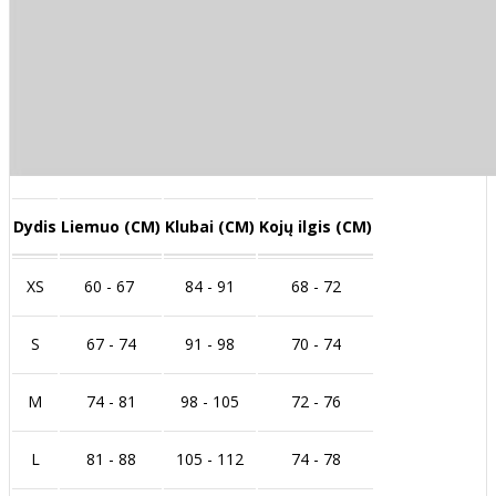
Dydis
Liemuo (CM)
Klubai (CM)
Kojų ilgis (CM)
XS
60 - 67
84 - 91
68 - 72
S
67 - 74
91 - 98
70 - 74
M
74 - 81
98 - 105
72 - 76
L
81 - 88
105 - 112
74 - 78