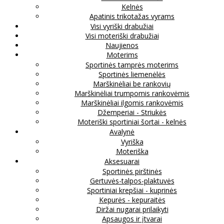
Kelnės
Apatinis trikotažas vyrams
Visi vyriški drabužiai
Visi moteriški drabužiai
Naujienos
Moterims
Sportinės tamprės moterims
Sportinės liemenėlės
Marškinėliai be rankovių
Marškinėliai trumpomis rankovėmis
Marškinėliai ilgomis rankovėmis
Džemperiai - Striukės
Moteriški sportiniai šortai - kelnės
Avalynė
Vyriška
Moteriška
Aksesuarai
Sportinės pirštinės
Gertuvės-talpos-plaktuvės
Sportiniai krepšiai - kuprinės
Kepurės - kepuraitės
Diržai nugarai prilaikyti
Apsaugos ir įtvarai