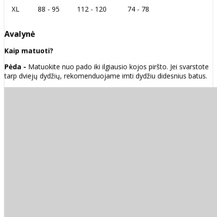
XL
88 - 95
112 - 120
74 - 78
Avalynė
Kaip matuoti?
Pėda -
Matuokite nuo pado iki ilgiausio kojos piršto. Jei svarstote
tarp dviejų dydžių, rekomenduojame imti dydžiu didesnius batus.