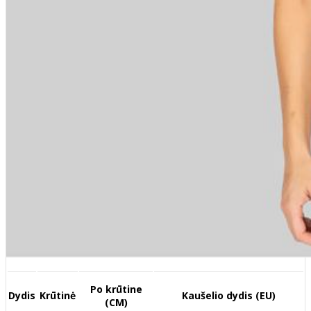
Po krūtine
Dydis
Krūtinė
Kaušelio dydis (EU)
(CM)