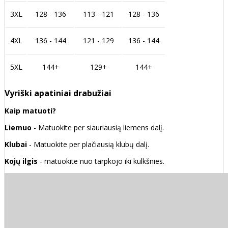
3XL
128 - 136
113 - 121
128 - 136
4XL
136 - 144
121 - 129
136 - 144
5XL
144+
129+
144+
Vyriški apatiniai drabužiai
Kaip matuoti?
Liemuo
- Matuokite per siauriausią liemens dalį.
Klubai
- Matuokite per plačiausią klubų dalį.
Kojų ilgis
- matuokite nuo tarpkojo iki kulkšnies.