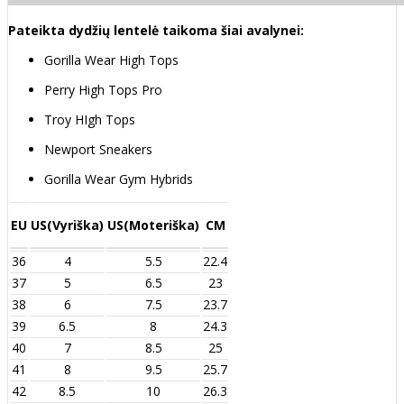
Pateikta dydžių lentelė taikoma šiai avalynei:
Gorilla Wear High Tops
Perry High Tops Pro
Troy HIgh Tops
Newport Sneakers
Gorilla Wear Gym Hybrids
EU
US(Vyriška)
US(Moteriška)
CM
36
4
5.5
22.4
37
5
6.5
23
38
6
7.5
23.7
39
6.5
8
24.3
40
7
8.5
25
41
8
9.5
25.7
42
8.5
10
26.3