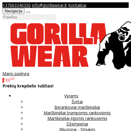
+37063340350
info@gorillawear.lt
Kontaktai
Navigacija
Mano paskyra
00
€0
0
Prekių krepšelis tuščias!
Vyrams
Šortai
Berankoviai marškinėliai
Marškinėliai trumpomis rankovėmis
Marškinėliai ilgomis rankovėmis
Džemperiai
Bliuzonai - Striukės