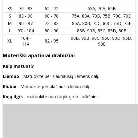
XS
76 - 83
62 - 72
65A, 70A, 65B
S
83 - 90
68 - 78
75A, 80A, 70B, 75B, 70C, 70D
M
90 - 97
72 - 82
85A, 80B, 75C, 80C, 75D, 75E
L
97 - 104
80 - 90
85B. 90B, 85C, 85D, 80E
104 -
90B, 95B, 90C, 95C, 90D, 95D,
XL
82 - 95
114
90E
Moteriški apatiniai drabužiai
Kaip matuoti?
Liemuo
- Matuokite per siauriausią liemens dalį.
Klubai
- Matuokite per plačiausią klubų dalį.
Kojų ilgis
- matuokite nuo tarpkojo iki kulkšnies.