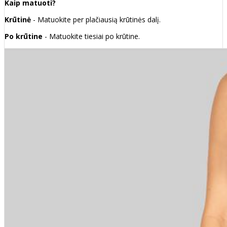
Kaip matuoti?
Krūtinė
- Matuokite per plačiausią krūtinės dalį.
Po krūtine
- Matuokite tiesiai po krūtine.