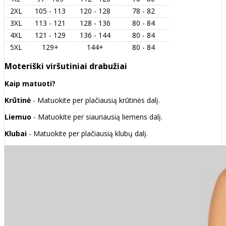
2XL
105 - 113
120 - 128
78 - 82
3XL
113 - 121
128 - 136
80 - 84
4XL
121 - 129
136 - 144
80 - 84
5XL
129+
144+
80 - 84
Moteriški viršutiniai drabužiai
Kaip matuoti?
Krūtinė
- Matuokite per plačiausią krūtinės dalį.
Liemuo
- Matuokite per siauriausią liemens dalį.
Klubai
- Matuokite per plačiausią klubų dalį.