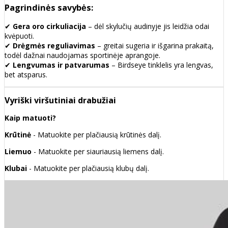
Pagrindinės savybės:
✔
Gera oro cirkuliacija
– dėl skylučių audinyje jis leidžia odai
kvėpuoti.
✔
Drėgmės reguliavimas
– greitai sugeria ir išgarina prakaitą,
todėl dažnai naudojamas sportinėje aprangoje.
✔
Lengvumas ir patvarumas
– Birdseye tinklelis yra lengvas,
bet atsparus.
Vyriški viršutiniai drabužiai
Kaip matuoti?
Krūtinė
- Matuokite per plačiausią krūtinės dalį.
Liemuo
- Matuokite per siauriausią liemens dalį.
Klubai
- Matuokite per plačiausią klubų dalį.