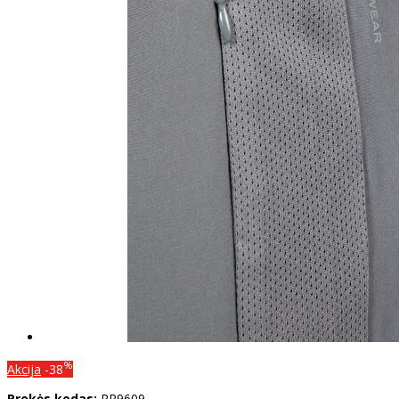
%
Akcija
-38
Prekės kodas:
PP9609