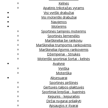
Kelnės
Apatinis trikotažas vyrams
Visi vyriški drabužiai
Visi moteriški drabužiai
Naujienos
Moterims
Sportinės tamprės moterims
Sportinės liemenėlės
Marškinėliai be rankovių
Marškinėliai trumpomis rankovėmis
Marškinėliai ilgomis rankovėmis
Džemperiai - Striukės
Moteriški sportiniai šortai - kelnės
Avalynė
Vyriška
Moteriška
Aksesuarai
Sportinės pirštinės
Gertuvės-talpos-plaktuvės
Sportiniai krepšiai - kuprinės
Kepurės - kepuraitės
Diržai nugarai prilaikyti
Apsaugos ir įtvarai