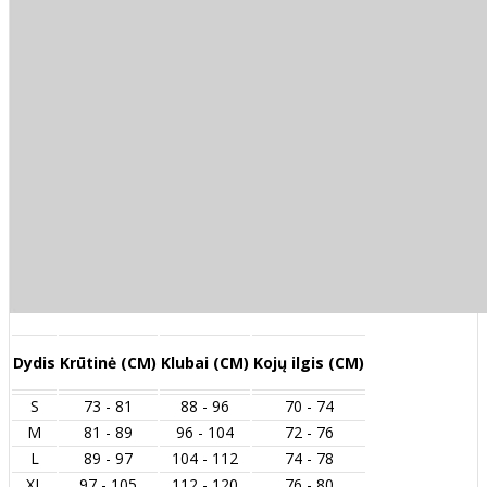
Dydis
Krūtinė (CM)
Klubai (CM)
Kojų ilgis (CM)
S
73 - 81
88 - 96
70 - 74
M
81 - 89
96 - 104
72 - 76
L
89 - 97
104 - 112
74 - 78
XL
97 - 105
112 - 120
76 - 80