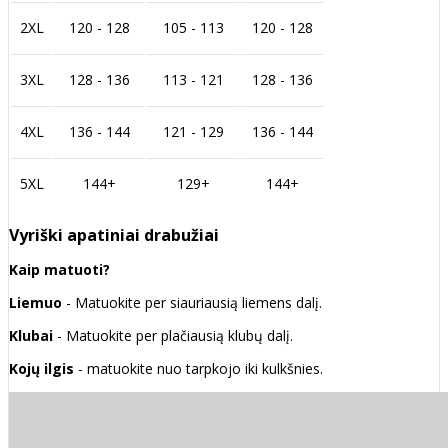
2XL
120 - 128
105 - 113
120 - 128
3XL
128 - 136
113 - 121
128 - 136
4XL
136 - 144
121 - 129
136 - 144
5XL
144+
129+
144+
Vyriški apatiniai drabužiai
Kaip matuoti?
Liemuo
- Matuokite per siauriausią liemens dalį.
Klubai
- Matuokite per plačiausią klubų dalį.
Kojų ilgis
- matuokite nuo tarpkojo iki kulkšnies.