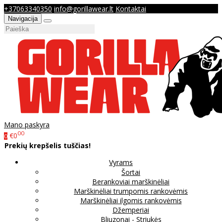
+37063340350
info@gorillawear.lt
Kontaktai
Navigacija
Mano paskyra
00
€0
0
Prekių krepšelis tuščias!
Vyrams
Šortai
Berankoviai marškinėliai
Marškinėliai trumpomis rankovėmis
Marškinėliai ilgomis rankovėmis
Džemperiai
Bliuzonai - Striukės