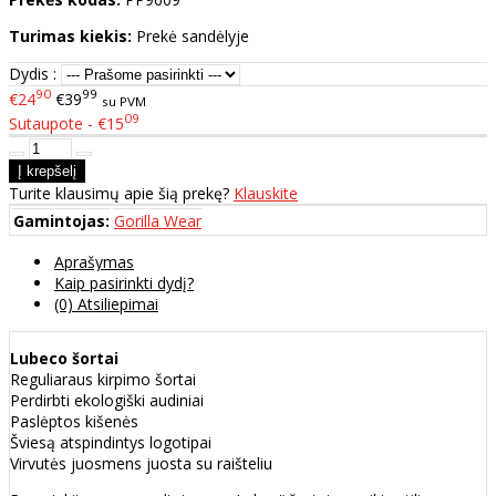
Turimas kiekis:
Prekė sandėlyje
Dydis :
90
99
€24
€39
su PVM
09
Sutaupote - €15
Turite klausimų apie šią prekę?
Klauskite
Gamintojas:
Gorilla Wear
Aprašymas
Kaip pasirinkti dydį?
(0) Atsiliepimai
Lubeco šortai
Reguliaraus kirpimo šortai
Perdirbti ekologiški audiniai
Paslėptos kišenės
Šviesą atspindintys logotipai
Virvutės juosmens juosta su raišteliu