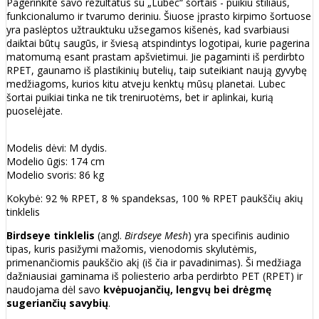
Pagerinkite savo rezultatus su „Lubec“ šortais - puikiu stiliaus,
funkcionalumo ir tvarumo deriniu. Šiuose įprasto kirpimo šortuose
yra paslėptos užtrauktuku užsegamos kišenės, kad svarbiausi
daiktai būtų saugūs, ir šviesą atspindintys logotipai, kurie pagerina
matomumą esant prastam apšvietimui. Jie pagaminti iš perdirbto
RPET, gaunamo iš plastikinių butelių, taip suteikiant naują gyvybę
medžiagoms, kurios kitu atveju kenktų mūsų planetai. Lubec
šortai puikiai tinka ne tik treniruotėms, bet ir aplinkai, kurią
puoselėjate.
Modelis dėvi: M dydis.
Modelio ūgis: 174 cm
Modelio svoris: 86 kg
Kokybė: 92 % RPET, 8 % spandeksas, 100 % RPET paukščių akių
tinklelis
Birdseye tinklelis
(angl.
Birdseye Mesh
) yra specifinis audinio
tipas, kuris pasižymi mažomis, vienodomis skylutėmis,
primenančiomis paukščio akį (iš čia ir pavadinimas). Ši medžiaga
dažniausiai gaminama iš poliesterio arba perdirbto PET (RPET) ir
naudojama dėl savo
kvėpuojančių, lengvų bei drėgmę
sugeriančių savybių
.