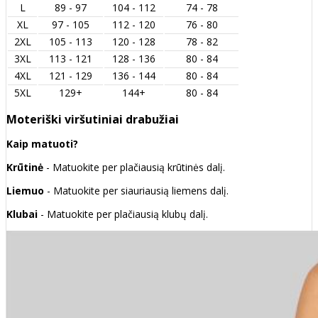
L
89 - 97
104 - 112
74 - 78
XL
97 - 105
112 - 120
76 - 80
2XL
105 - 113
120 - 128
78 - 82
3XL
113 - 121
128 - 136
80 - 84
4XL
121 - 129
136 - 144
80 - 84
5XL
129+
144+
80 - 84
Moteriški viršutiniai drabužiai
Kaip matuoti?
Krūtinė
- Matuokite per plačiausią krūtinės dalį.
Liemuo
- Matuokite per siauriausią liemens dalį.
Klubai
- Matuokite per plačiausią klubų dalį.