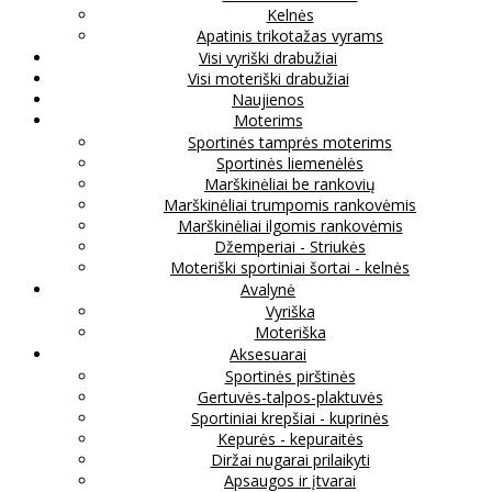
Kelnės
Apatinis trikotažas vyrams
Visi vyriški drabužiai
Visi moteriški drabužiai
Naujienos
Moterims
Sportinės tamprės moterims
Sportinės liemenėlės
Marškinėliai be rankovių
Marškinėliai trumpomis rankovėmis
Marškinėliai ilgomis rankovėmis
Džemperiai - Striukės
Moteriški sportiniai šortai - kelnės
Avalynė
Vyriška
Moteriška
Aksesuarai
Sportinės pirštinės
Gertuvės-talpos-plaktuvės
Sportiniai krepšiai - kuprinės
Kepurės - kepuraitės
Diržai nugarai prilaikyti
Apsaugos ir įtvarai