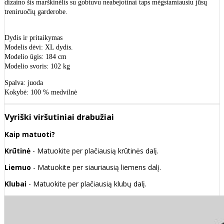
dizaino šis marškinėlis su gobtuvu neabejotinai taps mėgstamiausiu jūsų
treniruočių garderobe.
Dydis ir pritaikymas
Modelis dėvi: XL dydis.
Modelio ūgis: 184 cm
Modelio svoris: 102 kg
Spalva: juoda
Kokybė: 100 % medvilnė
Vyriški viršutiniai drabužiai
Kaip matuoti?
Krūtinė
- Matuokite per plačiausią krūtinės dalį.
Liemuo
- Matuokite per siauriausią liemens dalį.
Klubai
- Matuokite per plačiausią klubų dalį.