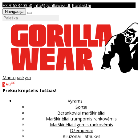
+37063340350
info@gorillawear.lt
Kontaktai
Navigacija
Mano paskyra
00
€0
0
Prekių krepšelis tuščias!
Vyrams
Šortai
Berankoviai marškinėliai
Marškinėliai trumpomis rankovėmis
Marškinėliai ilgomis rankovėmis
Džemperiai
Bliuzonai - Striukės