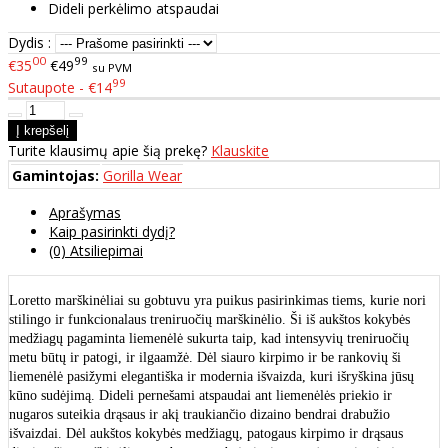
Dideli perkėlimo atspaudai
Dydis :
00
99
€35
€49
su PVM
99
Sutaupote - €14
Turite klausimų apie šią prekę?
Klauskite
Gamintojas:
Gorilla Wear
Aprašymas
Kaip pasirinkti dydį?
(0) Atsiliepimai
Loretto marškinėliai su gobtuvu yra puikus pasirinkimas tiems, kurie nori
stilingo ir funkcionalaus treniruočių marškinėlio. Ši iš aukštos kokybės
medžiagų pagaminta liemenėlė sukurta taip, kad intensyvių treniruočių
metu būtų ir patogi, ir ilgaamžė. Dėl siauro kirpimo ir be rankovių ši
liemenėlė pasižymi elegantiška ir modernia išvaizda, kuri išryškina jūsų
kūno sudėjimą. Dideli pernešami atspaudai ant liemenėlės priekio ir
nugaros suteikia drąsaus ir akį traukiančio dizaino bendrai drabužio
išvaizdai. Dėl aukštos kokybės medžiagų, patogaus kirpimo ir drąsaus