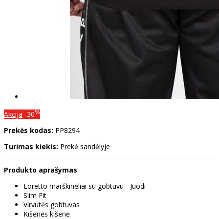
%
Akcija
-30
Prekės kodas:
PP8294
Turimas kiekis:
Prekė sandėlyje
Produkto aprašymas
Loretto marškinėliai su gobtuvu - Juodi
Slim Fit
Virvutės gobtuvas
Kišenės kišenė