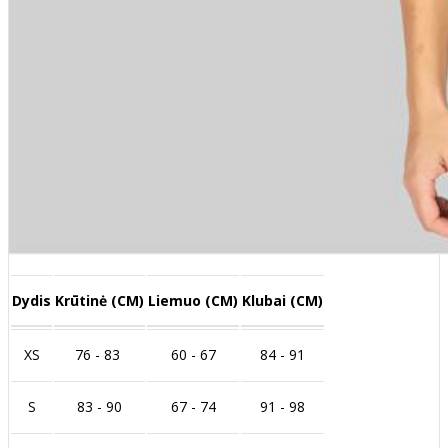
Dydis
Krūtinė (CM)
Liemuo (CM)
Klubai (CM)
XS
76 - 83
60 - 67
84 - 91
S
83 - 90
67 - 74
91 - 98