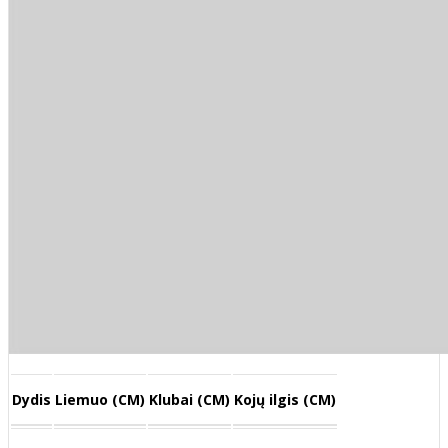
Dydis
Liemuo (CM)
Klubai (CM)
Kojų ilgis (CM)