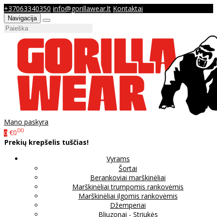
+37063340350
info@gorillawear.lt
Kontaktai
Navigacija
Mano paskyra
00
€0
0
Prekių krepšelis tuščias!
Vyrams
Šortai
Berankoviai marškinėliai
Marškinėliai trumpomis rankovėmis
Marškinėliai ilgomis rankovėmis
Džemperiai
Bliuzonai - Striukės