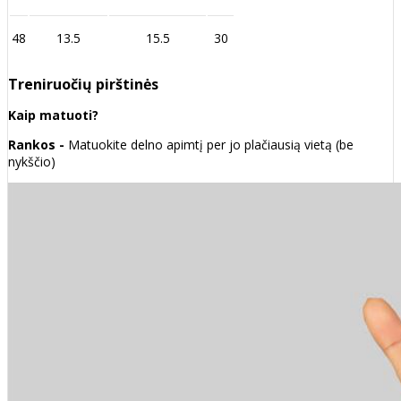
48
13.5
15.5
30
Treniruočių pirštinės
Kaip matuoti?
Rankos -
Matuokite delno apimtį per jo plačiausią vietą (be
nykščio)