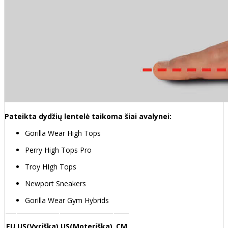
Pateikta dydžių lentelė taikoma šiai avalynei:
Gorilla Wear High Tops
Perry High Tops Pro
Troy HIgh Tops
Newport Sneakers
Gorilla Wear Gym Hybrids
EU
US(Vyriška)
US(Moteriška)
CM