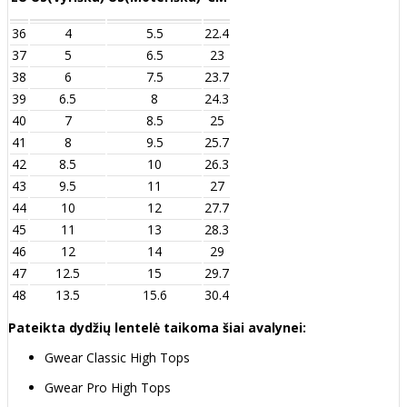
36
4
5.5
22.4
37
5
6.5
23
38
6
7.5
23.7
39
6.5
8
24.3
40
7
8.5
25
41
8
9.5
25.7
42
8.5
10
26.3
43
9.5
11
27
44
10
12
27.7
45
11
13
28.3
46
12
14
29
47
12.5
15
29.7
48
13.5
15.6
30.4
Pateikta dydžių lentelė taikoma šiai avalynei:
Gwear Classic High Tops
Gwear Pro High Tops