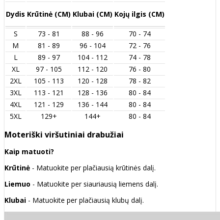
Dydis
Krūtinė (CM)
Klubai (CM)
Kojų ilgis (CM)
S
73 - 81
88 - 96
70 - 74
M
81 - 89
96 - 104
72 - 76
L
89 - 97
104 - 112
74 - 78
XL
97 - 105
112 - 120
76 - 80
2XL
105 - 113
120 - 128
78 - 82
3XL
113 - 121
128 - 136
80 - 84
4XL
121 - 129
136 - 144
80 - 84
5XL
129+
144+
80 - 84
Moteriški viršutiniai drabužiai
Kaip matuoti?
Krūtinė
- Matuokite per plačiausią krūtinės dalį.
Liemuo
- Matuokite per siauriausią liemens dalį.
Klubai
- Matuokite per plačiausią klubų dalį.