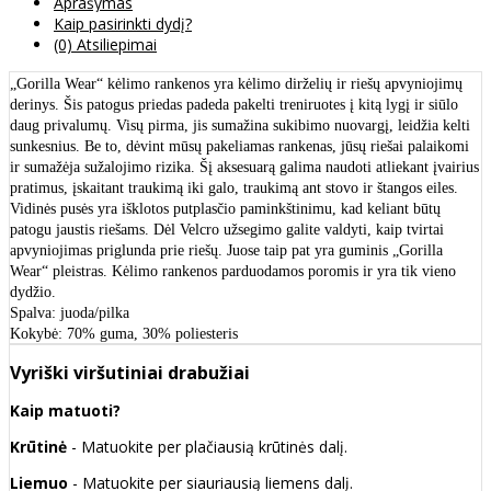
Aprašymas
Kaip pasirinkti dydį?
(0) Atsiliepimai
„Gorilla Wear“ kėlimo rankenos yra kėlimo dirželių ir riešų apvyniojimų
derinys. Šis patogus priedas padeda pakelti treniruotes į kitą lygį ir siūlo
daug privalumų. Visų pirma, jis sumažina sukibimo nuovargį, leidžia kelti
sunkesnius. Be to, dėvint mūsų pakeliamas rankenas, jūsų riešai palaikomi
ir sumažėja sužalojimo rizika. Šį aksesuarą galima naudoti atliekant įvairius
pratimus, įskaitant traukimą iki galo, traukimą ant stovo ir štangos eiles.
Vidinės pusės yra išklotos putplasčio paminkštinimu, kad keliant būtų
patogu jaustis riešams. Dėl Velcro užsegimo galite valdyti, kaip tvirtai
apvyniojimas priglunda prie riešų. Juose taip pat yra guminis „Gorilla
Wear“ pleistras. Kėlimo rankenos parduodamos poromis ir yra tik vieno
dydžio.
Spalva: juoda/pilka
Kokybė: 70% guma, 30% poliesteris
Vyriški viršutiniai drabužiai
Kaip matuoti?
Krūtinė
- Matuokite per plačiausią krūtinės dalį.
Liemuo
- Matuokite per siauriausią liemens dalį.