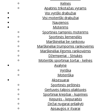
Kelnės
Apatinis trikotažas vyrams
Visi vyriški drabužiai
Visi moteriški drabužiai
Naujienos
Moterims
Sportinės tamprės moterims
Sportinės liemenėlės
Marškinėliai be rankovių
Marškinėliai trumpomis rankovėmis
Marškinėliai ilgomis rankovėmis
Džemperiai - Striukės
Moteriški sportiniai šortai - kelnės
Avalynė
Vyriška
Moteriška
Aksesuarai
Sportinės pirštinės
Gertuvės-talpos-plaktuvės
Sportiniai krepšiai - kuprinės
Kepurės - kepuraitės
Diržai nugarai prilaikyti
Apsaugos ir įtvarai