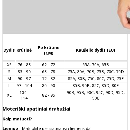
Po krūtine
Dydis
Krūtinė
Kaušelio dydis (EU)
(CM)
XS
76 - 83
62 - 72
65A, 70A, 65B
S
83 - 90
68 - 78
75A, 80A, 70B, 75B, 70C, 70D
M
90 - 97
72 - 82
85A, 80B, 75C, 80C, 75D, 75E
L
97 - 104
80 - 90
85B. 90B, 85C, 85D, 80E
104 -
90B, 95B, 90C, 95C, 90D, 95D,
XL
82 - 95
114
90E
Moteriški apatiniai drabužiai
Kaip matuoti?
Liemuo
- Matuokite per siauriausią liemens dalį.