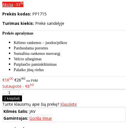
%
Akcija
-33
Prekės kodas:
PP1715
Turimas kiekis:
Prekė sandėlyje
Prekės aprašymas
Kėlimo rankenos – juodos/pilkos
Parduodama poromis
Sumažina rankenos nuovargį
Velcro užsegimas
Putplasčio paminkštinimas
Palaiko jūsų riešus
00
90
€18
€26
su PVM
90
Sutaupote - €8
Turite klausimų apie šią prekę?
Klauskite
Kilmės šalis:
JAV
Gamintojas:
Gorilla Wear