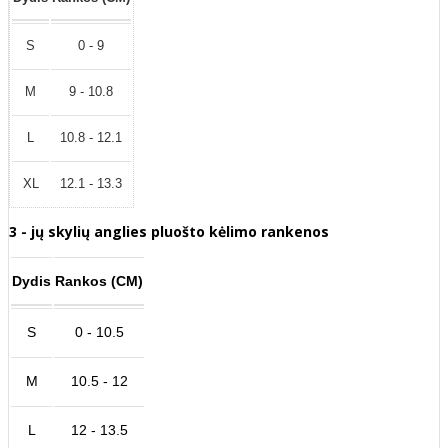
S
0 - 9
M
9 - 10.8
L
10.8 - 12.1
XL
12.1 - 13.3
3 - jų skylių anglies pluošto kėlimo rankenos
Dydis
Rankos (CM)
S
0 - 10.5
M
10.5 - 12
L
12 - 13.5