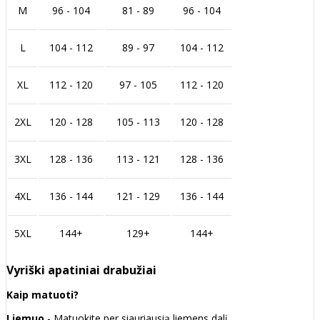
M
96 - 104
81 - 89
96 - 104
L
104 - 112
89 - 97
104 - 112
XL
112 - 120
97 - 105
112 - 120
2XL
120 - 128
105 - 113
120 - 128
3XL
128 - 136
113 - 121
128 - 136
4XL
136 - 144
121 - 129
136 - 144
5XL
144+
129+
144+
Vyriški apatiniai drabužiai
Kaip matuoti?
Liemuo
- Matuokite per siauriausią liemens dalį.