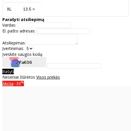
XL
13.5 >
Parašyti atsiliepimą
Vardas:
El. pašto adresas:
Atsiliepimas:
Įvertinimas:
Įveskite saugos kodą:
Rašyti
Neseniai žiūrėtos
Visos prekės
%
Akcija
-33