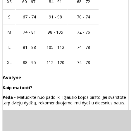
XS
60 - 67
84 - 91
68 - 72
S
67 - 74
91 - 98
70 - 74
M
74 - 81
98 - 105
72 - 76
L
81 - 88
105 - 112
74 - 78
XL
88 - 95
112 - 120
74 - 78
Avalynė
Kaip matuoti?
Pėda -
Matuokite nuo pado iki ilgiausio kojos piršto. Jei svarstote
tarp dviejų dydžių, rekomenduojame imti dydžiu didesnius batus.