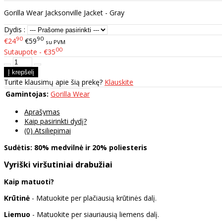
Gorilla Wear Jacksonville Jacket - Gray
Dydis :
90
90
€24
€59
su PVM
00
Sutaupote - €35
Turite klausimų apie šią prekę?
Klauskite
Gamintojas:
Gorilla Wear
Aprašymas
Kaip pasirinkti dydį?
(0) Atsiliepimai
Sudėtis: 80% medvilnė ir 20% poliesteris
Vyriški viršutiniai drabužiai
Kaip matuoti?
Krūtinė
- Matuokite per plačiausią krūtinės dalį.
Liemuo
- Matuokite per siauriausią liemens dalį.