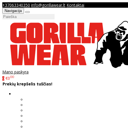
+37063340350
info@gorillawear.lt
Kontaktai
Navigacija
Mano paskyra
00
€0
0
Prekių krepšelis tuščias!