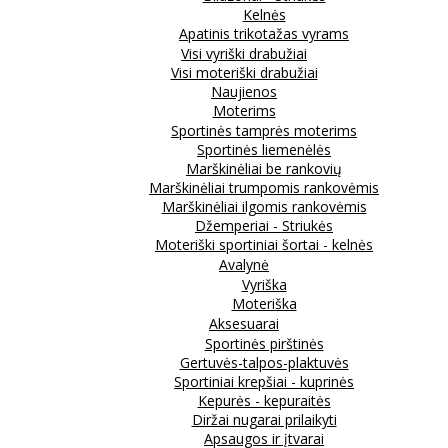
Kelnės
Apatinis trikotažas vyrams
Visi vyriški drabužiai
Visi moteriški drabužiai
Naujienos
Moterims
Sportinės tamprės moterims
Sportinės liemenėlės
Marškinėliai be rankovių
Marškinėliai trumpomis rankovėmis
Marškinėliai ilgomis rankovėmis
Džemperiai - Striukės
Moteriški sportiniai šortai - kelnės
Avalynė
Vyriška
Moteriška
Aksesuarai
Sportinės pirštinės
Gertuvės-talpos-plaktuvės
Sportiniai krepšiai - kuprinės
Kepurės - kepuraitės
Diržai nugarai prilaikyti
Apsaugos ir įtvarai