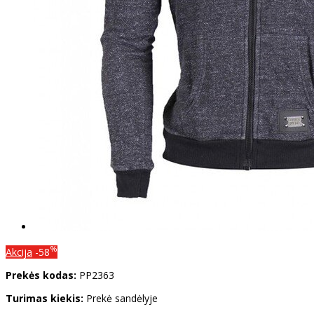
%
Akcija
-58
Prekės kodas:
PP2363
Turimas kiekis:
Prekė sandėlyje