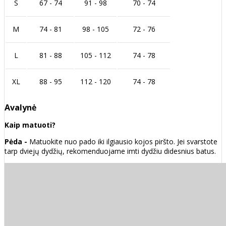
S
67 - 74
91 - 98
70 - 74
M
74 - 81
98 - 105
72 - 76
L
81 - 88
105 - 112
74 - 78
XL
88 - 95
112 - 120
74 - 78
Avalynė
Kaip matuoti?
Pėda -
Matuokite nuo pado iki ilgiausio kojos piršto. Jei svarstote
tarp dviejų dydžių, rekomenduojame imti dydžiu didesnius batus.