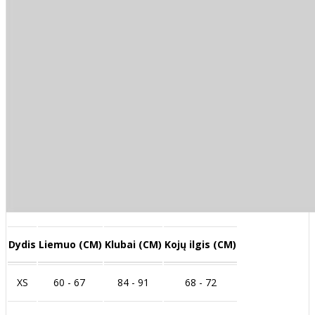
Dydis
Liemuo (CM)
Klubai (CM)
Kojų ilgis (CM)
XS
60 - 67
84 - 91
68 - 72