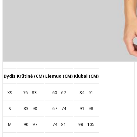
Dydis
Krūtinė (CM)
Liemuo (CM)
Klubai (CM)
XS
76 - 83
60 - 67
84 - 91
S
83 - 90
67 - 74
91 - 98
M
90 - 97
74 - 81
98 - 105