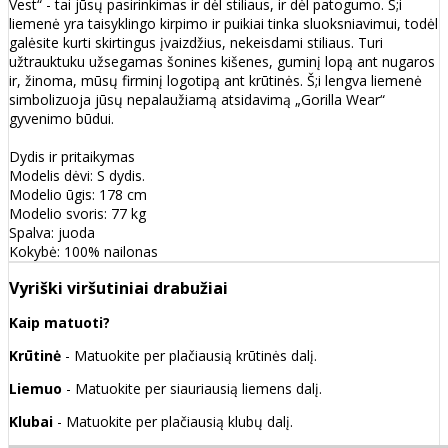
Vest“ - tai jūsų pasirinkimas ir dėl stiliaus, ir dėl patogumo. Š;i
liemenė yra taisyklingo kirpimo ir puikiai tinka sluoksniavimui, todėl
galėsite kurti skirtingus įvaizdžius, nekeisdami stiliaus. Turi
užtrauktuku užsegamas šonines kišenes, guminį lopą ant nugaros
ir, žinoma, mūsų firminį logotipą ant krūtinės. Š;i lengva liemenė
simbolizuoja jūsų nepalaužiamą atsidavimą „Gorilla Wear“
gyvenimo būdui.
Dydis ir pritaikymas
Modelis dėvi: S dydis.
Modelio ūgis: 178 cm
Modelio svoris: 77 kg
Spalva: juoda
Kokybė: 100% nailonas
Vyriški viršutiniai drabužiai
Kaip matuoti?
Krūtinė
- Matuokite per plačiausią krūtinės dalį.
Liemuo
- Matuokite per siauriausią liemens dalį.
Klubai
- Matuokite per plačiausią klubų dalį.