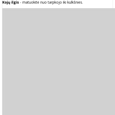
Kojų ilgis
- matuokite nuo tarpkojo iki kulkšnies.