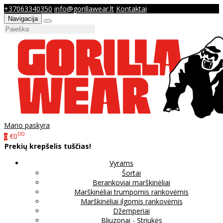
+37063340350
info@gorillawear.lt
Kontaktai
Navigacija
Mano paskyra
00
€0
0
Prekių krepšelis tuščias!
Vyrams
Šortai
Berankoviai marškinėliai
Marškinėliai trumpomis rankovėmis
Marškinėliai ilgomis rankovėmis
Džemperiai
Bliuzonai - Striukės