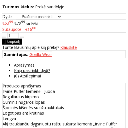
Turimas kiekis:
Prekė sandėlyje
Dydis :
99
99
€63
€79
su PVM
00
Sutaupote - €16
Turite klausimų apie šią prekę?
Klauskite
Gamintojas:
Gorilla Wear
Aprašymas
Kaip pasirinkti dydį?
(0) Atsiliepimai
Produkto aprašymas
Irvine Puffer liemenė - Juoda
Reguliaraus kirpimo
Guminis nugaros lopas
Š;oninės kišenės su užtrauktukais
Logotipas ant krūtinės
Lengva
Akį traukiančiu dygsniuotu raštu sukurta liemenė „Irvine Puffer