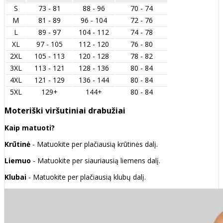
S
73 - 81
88 - 96
70 - 74
M
81 - 89
96 - 104
72 - 76
L
89 - 97
104 - 112
74 - 78
XL
97 - 105
112 - 120
76 - 80
2XL
105 - 113
120 - 128
78 - 82
3XL
113 - 121
128 - 136
80 - 84
4XL
121 - 129
136 - 144
80 - 84
5XL
129+
144+
80 - 84
Moteriški viršutiniai drabužiai
Kaip matuoti?
Krūtinė
- Matuokite per plačiausią krūtinės dalį.
Liemuo
- Matuokite per siauriausią liemens dalį.
Klubai
- Matuokite per plačiausią klubų dalį.