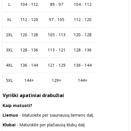
L
104 - 112
89 - 97
104 - 112
XL
112 - 120
97 - 105
112 - 120
2XL
120 - 128
105 - 113
120 - 128
3XL
128 - 136
113 - 121
128 - 136
4XL
136 - 144
121 - 129
136 - 144
5XL
144+
129+
144+
Vyriški apatiniai drabužiai
Kaip matuoti?
Liemuo
- Matuokite per siauriausią liemens dalį.
Klubai
- Matuokite per plačiausią klubų dalį.