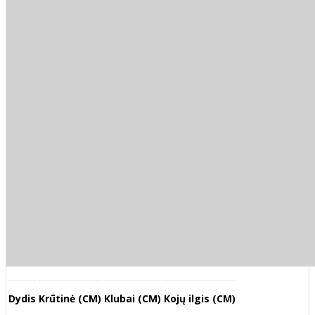
Dydis
Krūtinė (CM)
Klubai (CM)
Kojų ilgis (CM)