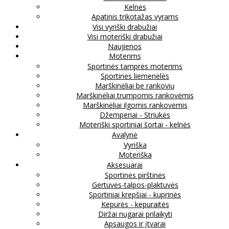
Kelnės
Apatinis trikotažas vyrams
Visi vyriški drabužiai
Visi moteriški drabužiai
Naujienos
Moterims
Sportinės tamprės moterims
Sportinės liemenėlės
Marškinėliai be rankovių
Marškinėliai trumpomis rankovėmis
Marškinėliai ilgomis rankovėmis
Džemperiai - Striukės
Moteriški sportiniai šortai - kelnės
Avalynė
Vyriška
Moteriška
Aksesuarai
Sportinės pirštinės
Gertuvės-talpos-plaktuvės
Sportiniai krepšiai - kuprinės
Kepurės - kepuraitės
Diržai nugarai prilaikyti
Apsaugos ir įtvarai