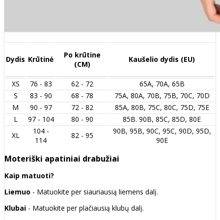
Po krūtine
Dydis
Krūtinė
Kaušelio dydis (EU)
(CM)
XS
76 - 83
62 - 72
65A, 70A, 65B
S
83 - 90
68 - 78
75A, 80A, 70B, 75B, 70C, 70D
M
90 - 97
72 - 82
85A, 80B, 75C, 80C, 75D, 75E
L
97 - 104
80 - 90
85B. 90B, 85C, 85D, 80E
104 -
90B, 95B, 90C, 95C, 90D, 95D,
XL
82 - 95
114
90E
Moteriški apatiniai drabužiai
Kaip matuoti?
Liemuo
- Matuokite per siauriausią liemens dalį.
Klubai
- Matuokite per plačiausią klubų dalį.