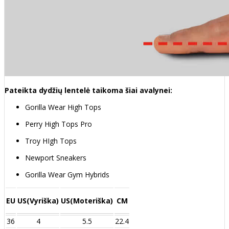
Pateikta dydžių lentelė taikoma šiai avalynei:
Gorilla Wear High Tops
Perry High Tops Pro
Troy HIgh Tops
Newport Sneakers
Gorilla Wear Gym Hybrids
EU
US(Vyriška)
US(Moteriška)
CM
36
4
5.5
22.4