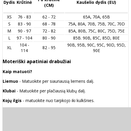
Dydis
Krūtinė
Kaušelio dydis (EU)
(CM)
XS
76 - 83
62 - 72
65A, 70A, 65B
S
83 - 90
68 - 78
75A, 80A, 70B, 75B, 70C, 70D
M
90 - 97
72 - 82
85A, 80B, 75C, 80C, 75D, 75E
L
97 - 104
80 - 90
85B. 90B, 85C, 85D, 80E
104 -
90B, 95B, 90C, 95C, 90D, 95D,
XL
82 - 95
114
90E
Moteriški apatiniai drabužiai
Kaip matuoti?
Liemuo
- Matuokite per siauriausią liemens dalį.
Klubai
- Matuokite per plačiausią klubų dalį.
Kojų ilgis
- matuokite nuo tarpkojo iki kulkšnies.