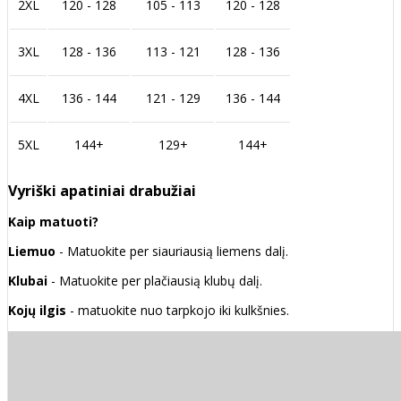
2XL
120 - 128
105 - 113
120 - 128
3XL
128 - 136
113 - 121
128 - 136
4XL
136 - 144
121 - 129
136 - 144
5XL
144+
129+
144+
Vyriški apatiniai drabužiai
Kaip matuoti?
Liemuo
- Matuokite per siauriausią liemens dalį.
Klubai
- Matuokite per plačiausią klubų dalį.
Kojų ilgis
- matuokite nuo tarpkojo iki kulkšnies.