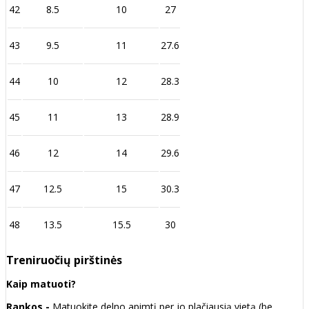
42
8.5
10
27
43
9.5
11
27.6
44
10
12
28.3
45
11
13
28.9
46
12
14
29.6
47
12.5
15
30.3
48
13.5
15.5
30
Treniruočių pirštinės
Kaip matuoti?
Rankos -
Matuokite delno apimtį per jo plačiausią vietą (be