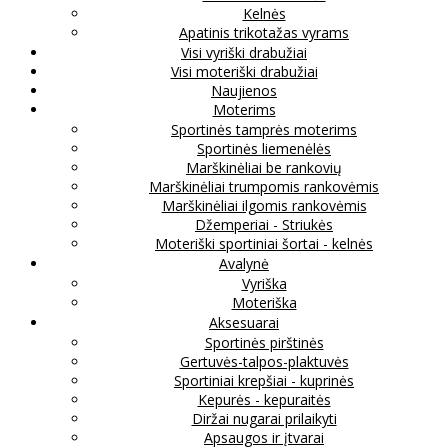
Kelnės
Apatinis trikotažas vyrams
Visi vyriški drabužiai
Visi moteriški drabužiai
Naujienos
Moterims
Sportinės tamprės moterims
Sportinės liemenėlės
Marškinėliai be rankovių
Marškinėliai trumpomis rankovėmis
Marškinėliai ilgomis rankovėmis
Džemperiai - Striukės
Moteriški sportiniai šortai - kelnės
Avalynė
Vyriška
Moteriška
Aksesuarai
Sportinės pirštinės
Gertuvės-talpos-plaktuvės
Sportiniai krepšiai - kuprinės
Kepurės - kepuraitės
Diržai nugarai prilaikyti
Apsaugos ir įtvarai