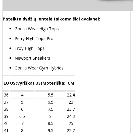
Pateikta dydžių lentelė taikoma šiai avalynei:
Gorilla Wear High Tops
Perry High Tops Pro
Troy HIgh Tops
Newport Sneakers
Gorilla Wear Gym Hybrids
EU
US(Vyriška)
US(Moteriška)
CM
36
4
5.5
22.4
37
5
6.5
23
38
6
7.5
23.7
39
6.5
8
24.3
40
7
8.5
25
41
8
9.5
25.7