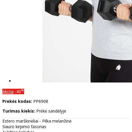
%
Akcija
-40
Prekės kodas:
PP6908
Turimas kiekis:
Prekė sandėlyje
Estero marškinėliai - Pilka melanžinė
Siauro kirpimo fasonas