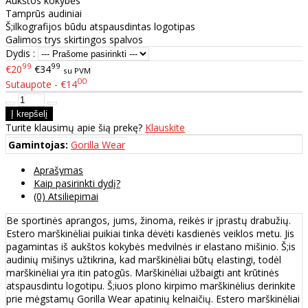
Aukštos kokybės
Tamprūs audiniai
Š;ilkografijos būdu atspausdintas logotipas
Galimos trys skirtingos spalvos
Dydis :
99
99
€20
€34
su PVM
00
Sutaupote - €14
Turite klausimų apie šią prekę?
Klauskite
Gamintojas:
Gorilla Wear
Aprašymas
Kaip pasirinkti dydį?
(0) Atsiliepimai
Be sportinės aprangos, jums, žinoma, reikės ir įprastų drabužių.
Estero marškinėliai puikiai tinka dėvėti kasdienės veiklos metu. Jis
pagamintas iš aukštos kokybės medvilnės ir elastano mišinio. Š;is
audinių mišinys užtikrina, kad marškinėliai būtų elastingi, todėl
marškinėliai yra itin patogūs. Marškinėliai užbaigti ant krūtinės
atspausdintu logotipu. Š;iuos plono kirpimo marškinėlius derinkite
prie mėgstamų Gorilla Wear apatinių kelnaičių. Estero marškinėliai