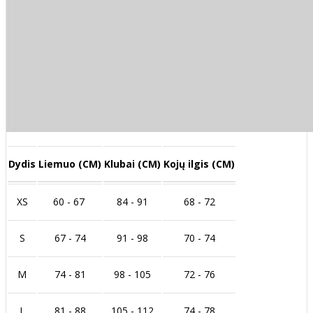
Dydis
Liemuo (CM)
Klubai (CM)
Kojų ilgis (CM)
XS
60 - 67
84 - 91
68 - 72
S
67 - 74
91 - 98
70 - 74
M
74 - 81
98 - 105
72 - 76
L
81 - 88
105 - 112
74 - 78