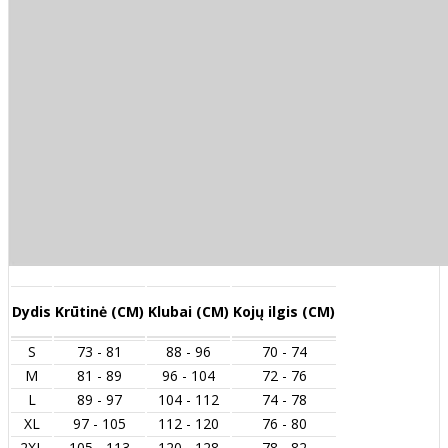
Dydis
Krūtinė (CM)
Klubai (CM)
Kojų ilgis (CM)
S
73 - 81
88 - 96
70 - 74
M
81 - 89
96 - 104
72 - 76
L
89 - 97
104 - 112
74 - 78
XL
97 - 105
112 - 120
76 - 80
2XL
105 - 113
120 - 128
78 - 82