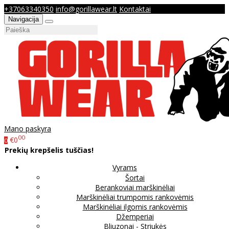
+37063340350
info@gorillawear.lt
Kontaktai
Navigacija
Mano paskyra
00
€0
0
Prekių krepšelis tuščias!
Vyrams
Šortai
Berankoviai marškinėliai
Marškinėliai trumpomis rankovėmis
Marškinėliai ilgomis rankovėmis
Džemperiai
Bliuzonai - Striukės