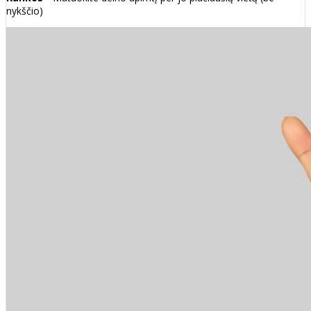
nykščio)