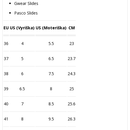
Gwear Slides
Pasco Slides
EU
US (Vyriška)
US (Moteriška)
CM
36
4
5.5
23
37
5
6.5
23.7
38
6
7.5
24.3
39
6.5
8
25
40
7
8.5
25.6
41
8
9.5
26.3