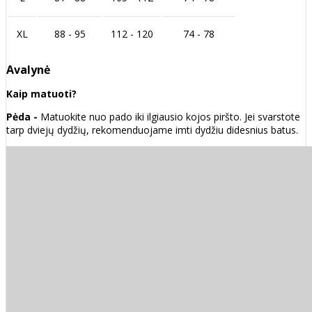
XL
88 - 95
112 - 120
74 - 78
Avalynė
Kaip matuoti?
Pėda -
Matuokite nuo pado iki ilgiausio kojos piršto. Jei svarstote
tarp dviejų dydžių, rekomenduojame imti dydžiu didesnius batus.