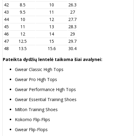
42
8.5
10
26.3
43
9.5
11
27
44
10
12
27.7
45
11
13
28.3
46
12
14
29
47
12.5
15
29.7
48
13.5
15.6
30.4
Pateikta dydžių lentelė taikoma šiai avalynei:
Gwear Classic High Tops
Gwear Pro High Tops
Gwear Performance High Tops
Gwear Essential Training Shoes
Milton Training Shoes
Kokomo Flip-Flips
Gwear Flip-Flops