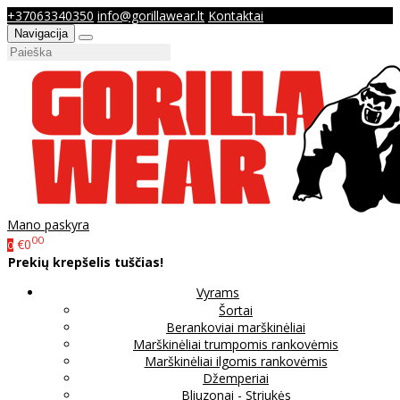
+37063340350
info@gorillawear.lt
Kontaktai
Navigacija
Mano paskyra
00
€0
0
Prekių krepšelis tuščias!
Vyrams
Šortai
Berankoviai marškinėliai
Marškinėliai trumpomis rankovėmis
Marškinėliai ilgomis rankovėmis
Džemperiai
Bliuzonai - Striukės