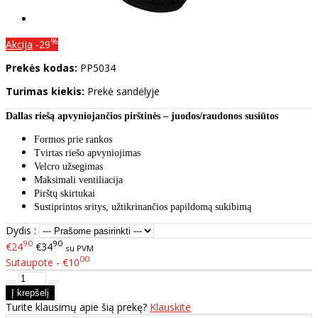
%
Akcija
-29
Prekės kodas:
PP5034
Turimas kiekis:
Prekė sandėlyje
Dallas riešą apvyniojančios pirštinės – juodos/raudonos susiūtos
Formos prie rankos
Tvirtas riešo apvyniojimas
Velcro užsegimas
Maksimali ventiliacija
Pirštų skirtukai
Sustiprintos sritys, užtikrinančios papildomą sukibimą
Dydis :
90
90
€24
€34
su PVM
00
Sutaupote - €10
Turite klausimų apie šią prekę?
Klauskite