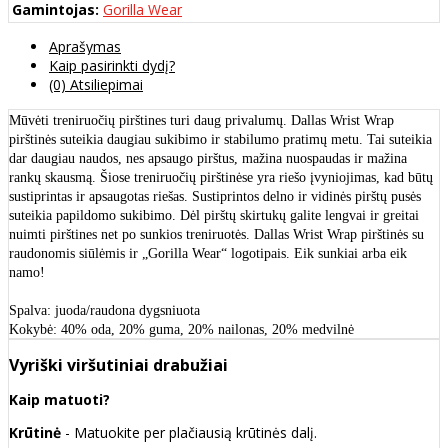
Gamintojas:
Gorilla Wear
Aprašymas
Kaip pasirinkti dydį?
(0) Atsiliepimai
Mūvėti treniruočių pirštines turi daug privalumų. Dallas Wrist Wrap
pirštinės suteikia daugiau sukibimo ir stabilumo pratimų metu. Tai suteikia
dar daugiau naudos, nes apsaugo pirštus, mažina nuospaudas ir mažina
rankų skausmą. Šiose treniruočių pirštinėse yra riešo įvyniojimas, kad būtų
sustiprintas ir apsaugotas riešas. Sustiprintos delno ir vidinės pirštų pusės
suteikia papildomo sukibimo. Dėl pirštų skirtukų galite lengvai ir greitai
nuimti pirštines net po sunkios treniruotės. Dallas Wrist Wrap pirštinės su
raudonomis siūlėmis ir „Gorilla Wear“ logotipais. Eik sunkiai arba eik
namo!
Spalva: juoda/raudona dygsniuota
Kokybė: 40% oda, 20% guma, 20% nailonas, 20% medvilnė
Vyriški viršutiniai drabužiai
Kaip matuoti?
Krūtinė
- Matuokite per plačiausią krūtinės dalį.