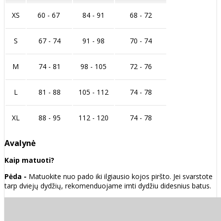
XS
60 - 67
84 - 91
68 - 72
S
67 - 74
91 - 98
70 - 74
M
74 - 81
98 - 105
72 - 76
L
81 - 88
105 - 112
74 - 78
XL
88 - 95
112 - 120
74 - 78
Avalynė
Kaip matuoti?
Pėda -
Matuokite nuo pado iki ilgiausio kojos piršto. Jei svarstote
tarp dviejų dydžių, rekomenduojame imti dydžiu didesnius batus.