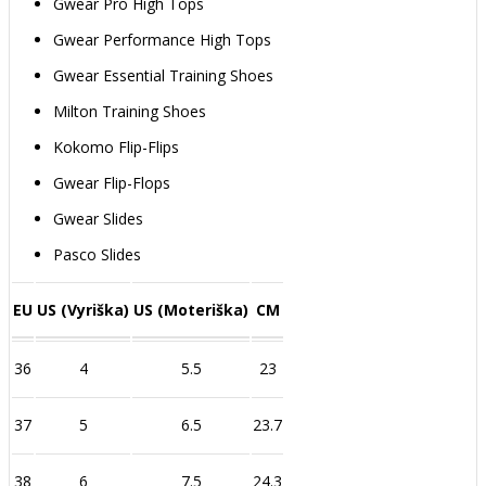
Gwear Pro High Tops
Gwear Performance High Tops
Gwear Essential Training Shoes
Milton Training Shoes
Kokomo Flip-Flips
Gwear Flip-Flops
Gwear Slides
Pasco Slides
EU
US (Vyriška)
US (Moteriška)
CM
36
4
5.5
23
37
5
6.5
23.7
38
6
7.5
24.3