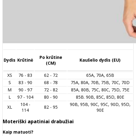
Po krūtine
Dydis
Krūtinė
Kaušelio dydis (EU)
(CM)
XS
76 - 83
62 - 72
65A, 70A, 65B
S
83 - 90
68 - 78
75A, 80A, 70B, 75B, 70C, 70D
M
90 - 97
72 - 82
85A, 80B, 75C, 80C, 75D, 75E
L
97 - 104
80 - 90
85B. 90B, 85C, 85D, 80E
104 -
90B, 95B, 90C, 95C, 90D, 95D,
XL
82 - 95
114
90E
Moteriški apatiniai drabužiai
Kaip matuoti?