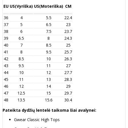
EU
US(Vyriška)
US(Moteriška)
CM
36
4
5.5
22.4
37
5
6.5
23
38
6
7.5
23.7
39
6.5
8
24.3
40
7
8.5
25
41
8
9.5
25.7
42
8.5
10
26.3
43
9.5
11
27
44
10
12
27.7
45
11
13
28.3
46
12
14
29
47
12.5
15
29.7
48
13.5
15.6
30.4
Pateikta dydžių lentelė taikoma šiai avalynei:
Gwear Classic High Tops