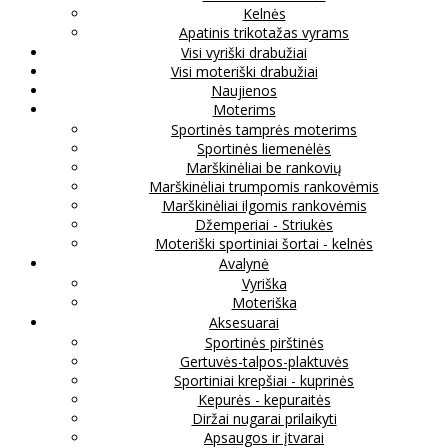
Kelnės
Apatinis trikotažas vyrams
Visi vyriški drabužiai
Visi moteriški drabužiai
Naujienos
Moterims
Sportinės tamprės moterims
Sportinės liemenėlės
Marškinėliai be rankovių
Marškinėliai trumpomis rankovėmis
Marškinėliai ilgomis rankovėmis
Džemperiai - Striukės
Moteriški sportiniai šortai - kelnės
Avalynė
Vyriška
Moteriška
Aksesuarai
Sportinės pirštinės
Gertuvės-talpos-plaktuvės
Sportiniai krepšiai - kuprinės
Kepurės - kepuraitės
Diržai nugarai prilaikyti
Apsaugos ir įtvarai