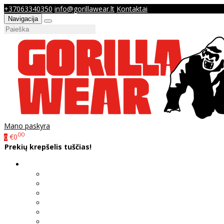
+37063340350
info@gorillawear.lt
Kontaktai
Navigacija
Mano paskyra
00
€0
0
Prekių krepšelis tuščias!