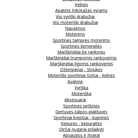
Kelnės
Apatinis trikotažas vyrams
Visi vyriški drabužiai
Visi moteriški drabužiai
Naujienos
Moterims
Sportinės tamprės moterims
Sportinės liemenėlės
Marškinėliai be rankovių
Marškinėliai trumpomis rankovėmis
Marškinėliai ilgomis rankovėmis
Džemperiai - Striukės
Moteriški sportiniai šortai - kelnės
Avalynė
Vyriška
Moteriška
Aksesuarai
Sportinės pirštinės
Gertuvės-talpos-plaktuvės
Sportiniai krepšiai - kuprinės
Kepurės - kepuraitės
Diržai nugarai prilaikyti
Apsaugos ir įtvarai