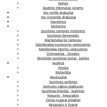
Kelnės
Apatinis trikotažas vyrams
Visi vyriški drabužiai
Visi moteriški drabužiai
Naujienos
Moterims
Sportinės tamprės moterims
Sportinės liemenėlės
Marškinėliai be rankovių
Marškinėliai trumpomis rankovėmis
Marškinėliai ilgomis rankovėmis
Džemperiai - Striukės
Moteriški sportiniai šortai - kelnės
Avalynė
Vyriška
Moteriška
Aksesuarai
Sportinės pirštinės
Gertuvės-talpos-plaktuvės
Sportiniai krepšiai - kuprinės
Kepurės - kepuraitės
Diržai nugarai prilaikyti
Apsaugos ir įtvarai