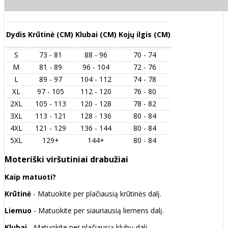
Dydis
Krūtinė (CM)
Klubai (CM)
Kojų ilgis (CM)
S
73 - 81
88 - 96
70 - 74
M
81 - 89
96 - 104
72 - 76
L
89 - 97
104 - 112
74 - 78
XL
97 - 105
112 - 120
76 - 80
2XL
105 - 113
120 - 128
78 - 82
3XL
113 - 121
128 - 136
80 - 84
4XL
121 - 129
136 - 144
80 - 84
5XL
129+
144+
80 - 84
Moteriški viršutiniai drabužiai
Kaip matuoti?
Krūtinė
- Matuokite per plačiausią krūtinės dalį.
Liemuo
- Matuokite per siauriausią liemens dalį.
Klubai
- Matuokite per plačiausią klubų dalį.