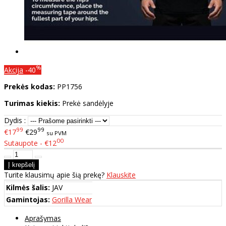
%
Akcija
-40
Prekės kodas:
PP1756
Turimas kiekis:
Prekė sandėlyje
Dydis :
99
99
€17
€29
su PVM
00
Sutaupote - €12
Turite klausimų apie šią prekę?
Klauskite
Kilmės šalis:
JAV
Gamintojas:
Gorilla Wear
Aprašymas