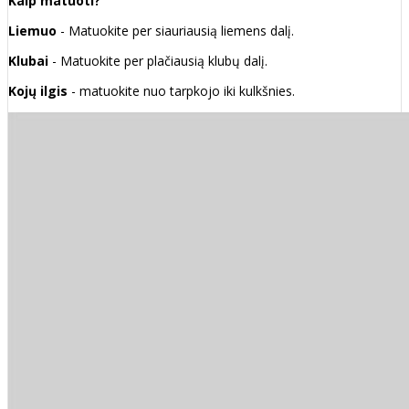
Kaip matuoti?
Liemuo
- Matuokite per siauriausią liemens dalį.
Klubai
- Matuokite per plačiausią klubų dalį.
Kojų ilgis
- matuokite nuo tarpkojo iki kulkšnies.