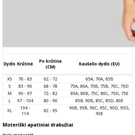
Po krūtine
Dydis
Krūtinė
Kaušelio dydis (EU)
(CM)
XS
76 - 83
62 - 72
65A, 70A, 65B
S
83 - 90
68 - 78
75A, 80A, 70B, 75B, 70C, 70D
M
90 - 97
72 - 82
85A, 80B, 75C, 80C, 75D, 75E
L
97 - 104
80 - 90
85B. 90B, 85C, 85D, 80E
104 -
90B, 95B, 90C, 95C, 90D, 95D,
XL
82 - 95
114
90E
Moteriški apatiniai drabužiai