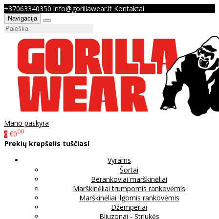
+37063340350
info@gorillawear.lt
Kontaktai
Navigacija
Mano paskyra
00
€0
0
Prekių krepšelis tuščias!
Vyrams
Šortai
Berankoviai marškinėliai
Marškinėliai trumpomis rankovėmis
Marškinėliai ilgomis rankovėmis
Džemperiai
Bliuzonai - Striukės