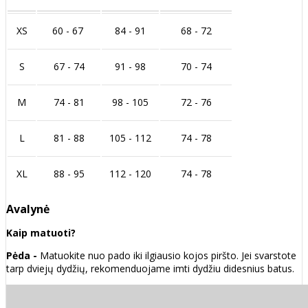
XS
60 - 67
84 - 91
68 - 72
S
67 - 74
91 - 98
70 - 74
M
74 - 81
98 - 105
72 - 76
L
81 - 88
105 - 112
74 - 78
XL
88 - 95
112 - 120
74 - 78
Avalynė
Kaip matuoti?
Pėda -
Matuokite nuo pado iki ilgiausio kojos piršto. Jei svarstote
tarp dviejų dydžių, rekomenduojame imti dydžiu didesnius batus.