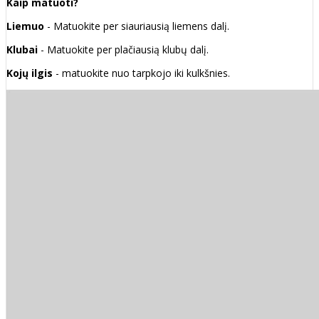
Kaip matuoti?
Liemuo
- Matuokite per siauriausią liemens dalį.
Klubai
- Matuokite per plačiausią klubų dalį.
Kojų ilgis
- matuokite nuo tarpkojo iki kulkšnies.