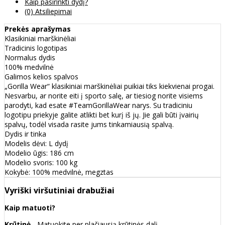
Kaip pasirinkti dydį?
(0) Atsiliepimai
Prekės aprašymas
Klasikiniai marškinėliai
Tradicinis logotipas
Normalus dydis
100% medvilnė
Galimos kelios spalvos
„Gorilla Wear“ klasikiniai marškinėliai puikiai tiks kiekvienai progai.
Nesvarbu, ar norite eiti į sporto salę, ar tiesiog norite visiems
parodyti, kad esate #TeamGorillaWear narys. Su tradiciniu
logotipu priekyje galite atlikti bet kurį iš jų. Jie gali būti įvairių
spalvų, todėl visada rasite jums tinkamiausią spalvą.
Dydis ir tinka
Modelis dėvi: L dydį
Modelio ūgis: 186 cm
Modelio svoris: 100 kg
Kokybė: 100% medvilnė, megztas
Vyriški viršutiniai drabužiai
Kaip matuoti?
Krūtinė
- Matuokite per plačiausią krūtinės dalį.