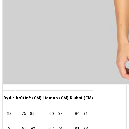
Dydis
Krūtinė (CM)
Liemuo (CM)
Klubai (CM)
XS
76 - 83
60 - 67
84 - 91
S
83 - 90
67 - 74
91 - 98