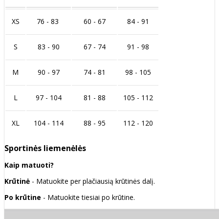
XS
76 - 83
60 - 67
84 - 91
S
83 - 90
67 - 74
91 - 98
M
90 - 97
74 - 81
98 - 105
L
97 - 104
81 - 88
105 - 112
XL
104 - 114
88 - 95
112 - 120
Sportinės liemenėlės
Kaip matuoti?
Krūtinė
- Matuokite per plačiausią krūtinės dalį.
Po krūtine
- Matuokite tiesiai po krūtine.