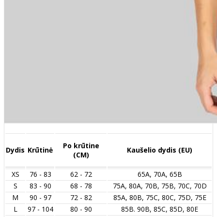
Po krūtine
Dydis
Krūtinė
Kaušelio dydis (EU)
(CM)
XS
76 - 83
62 - 72
65A, 70A, 65B
S
83 - 90
68 - 78
75A, 80A, 70B, 75B, 70C, 70D
M
90 - 97
72 - 82
85A, 80B, 75C, 80C, 75D, 75E
L
97 - 104
80 - 90
85B. 90B, 85C, 85D, 80E