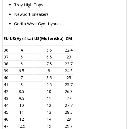
Troy HIgh Tops
Newport Sneakers
Gorilla Wear Gym Hybrids
EU
US(Vyriška)
US(Moteriška)
CM
36
4
5.5
22.4
37
5
6.5
23
38
6
7.5
23.7
39
6.5
8
24.3
40
7
8.5
25
41
8
9.5
25.7
42
8.5
10
26.3
43
9.5
11
27
44
10
12
27.7
45
11
13
28.3
46
12
14
29
47
12.5
15
29.7