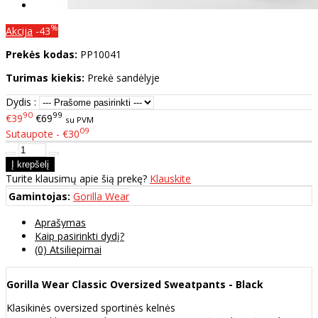
%
Akcija
-43
Prekės kodas:
PP10041
Turimas kiekis:
Prekė sandėlyje
Dydis :
90
99
€39
€69
su PVM
09
Sutaupote - €30
Turite klausimų apie šią prekę?
Klauskite
Gamintojas:
Gorilla Wear
Aprašymas
Kaip pasirinkti dydį?
(0) Atsiliepimai
Gorilla Wear Classic Oversized Sweatpants - Black
Klasikinės oversized sportinės kelnės