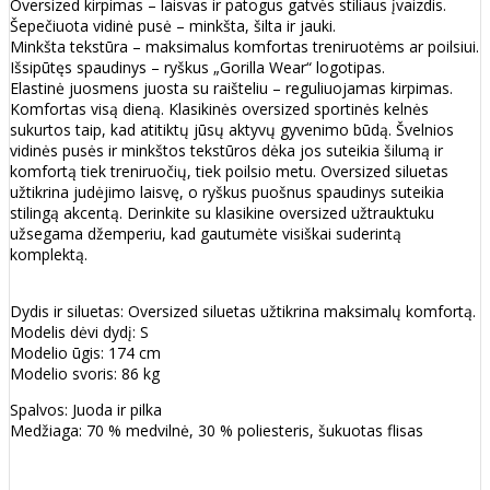
Oversized kirpimas – laisvas ir patogus gatvės stiliaus įvaizdis.
Šepečiuota vidinė pusė – minkšta, šilta ir jauki.
Minkšta tekstūra – maksimalus komfortas treniruotėms ar poilsiui.
Išsipūtęs spaudinys – ryškus „Gorilla Wear“ logotipas.
Elastinė juosmens juosta su raišteliu – reguliuojamas kirpimas.
Komfortas visą dieną. Klasikinės oversized sportinės kelnės
sukurtos taip, kad atitiktų jūsų aktyvų gyvenimo būdą. Švelnios
vidinės pusės ir minkštos tekstūros dėka jos suteikia šilumą ir
komfortą tiek treniruočių, tiek poilsio metu. Oversized siluetas
užtikrina judėjimo laisvę, o ryškus puošnus spaudinys suteikia
stilingą akcentą. Derinkite su klasikine oversized užtrauktuku
užsegama džemperiu, kad gautumėte visiškai suderintą
komplektą.
Dydis ir siluetas: Oversized siluetas užtikrina maksimalų komfortą.
Modelis dėvi dydį: S
Modelio ūgis: 174 cm
Modelio svoris: 86 kg
Spalvos: Juoda ir pilka
Medžiaga: 70 % medvilnė, 30 % poliesteris, šukuotas flisas