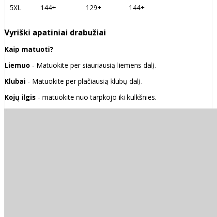
5XL
144+
129+
144+
Vyriški apatiniai drabužiai
Kaip matuoti?
Liemuo
- Matuokite per siauriausią liemens dalį.
Klubai
- Matuokite per plačiausią klubų dalį.
Kojų ilgis
- matuokite nuo tarpkojo iki kulkšnies.