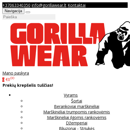
+37063340350
info@gorillawear.lt
Kontaktai
Navigacija
Mano paskyra
00
€0
0
Prekių krepšelis tuščias!
Vyrams
Šortai
Berankoviai marškinėliai
Marškinėliai trumpomis rankovėmis
Marškinėliai ilgomis rankovėmis
Džemperiai
Bliuzonai - Striukės