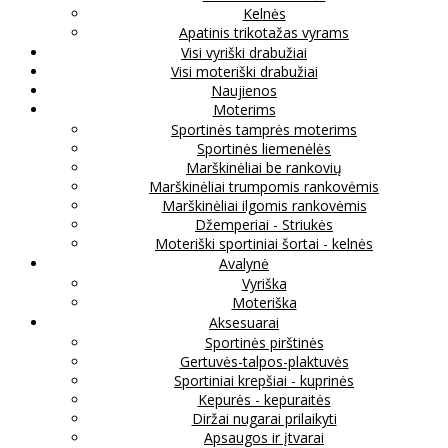
Kelnės
Apatinis trikotažas vyrams
Visi vyriški drabužiai
Visi moteriški drabužiai
Naujienos
Moterims
Sportinės tamprės moterims
Sportinės liemenėlės
Marškinėliai be rankovių
Marškinėliai trumpomis rankovėmis
Marškinėliai ilgomis rankovėmis
Džemperiai - Striukės
Moteriški sportiniai šortai - kelnės
Avalynė
Vyriška
Moteriška
Aksesuarai
Sportinės pirštinės
Gertuvės-talpos-plaktuvės
Sportiniai krepšiai - kuprinės
Kepurės - kepuraitės
Diržai nugarai prilaikyti
Apsaugos ir įtvarai