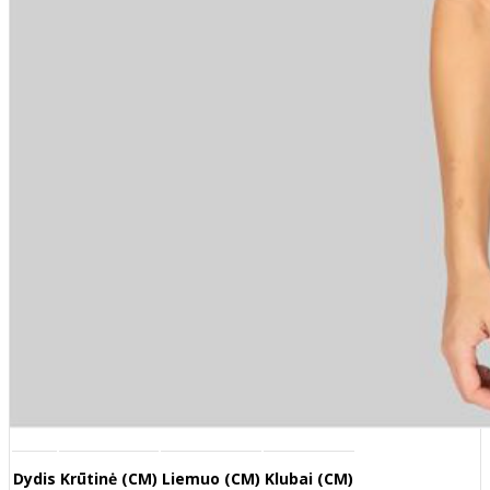
Dydis
Krūtinė (CM)
Liemuo (CM)
Klubai (CM)