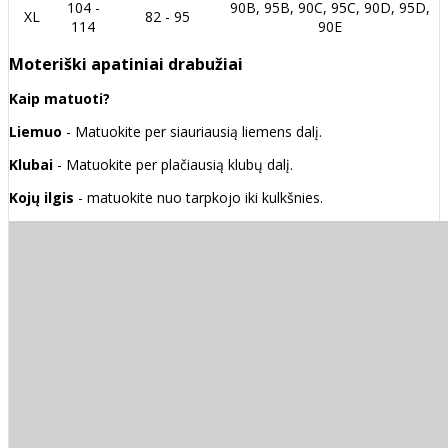
104 -
90B, 95B, 90C, 95C, 90D, 95D,
XL
82 - 95
114
90E
Moteriški apatiniai drabužiai
Kaip matuoti?
Liemuo
- Matuokite per siauriausią liemens dalį.
Klubai
- Matuokite per plačiausią klubų dalį.
Kojų ilgis
- matuokite nuo tarpkojo iki kulkšnies.