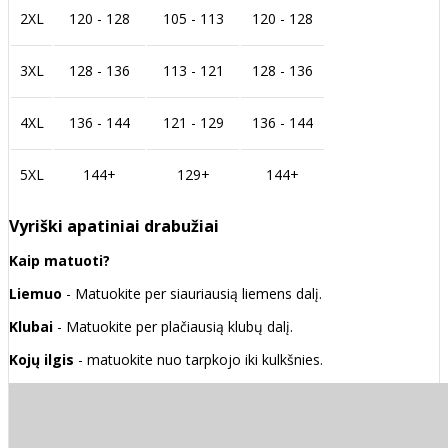
2XL
120 - 128
105 - 113
120 - 128
3XL
128 - 136
113 - 121
128 - 136
4XL
136 - 144
121 - 129
136 - 144
5XL
144+
129+
144+
Vyriški apatiniai drabužiai
Kaip matuoti?
Liemuo
- Matuokite per siauriausią liemens dalį.
Klubai
- Matuokite per plačiausią klubų dalį.
Kojų ilgis
- matuokite nuo tarpkojo iki kulkšnies.