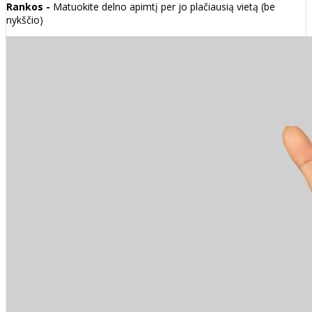
Rankos -
Matuokite delno apimtį per jo plačiausią vietą (be
nykščio)