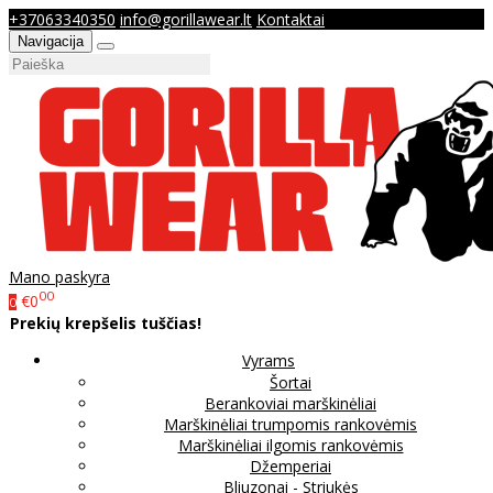
+37063340350
info@gorillawear.lt
Kontaktai
Navigacija
Mano paskyra
00
€0
0
Prekių krepšelis tuščias!
Vyrams
Šortai
Berankoviai marškinėliai
Marškinėliai trumpomis rankovėmis
Marškinėliai ilgomis rankovėmis
Džemperiai
Bliuzonai - Striukės