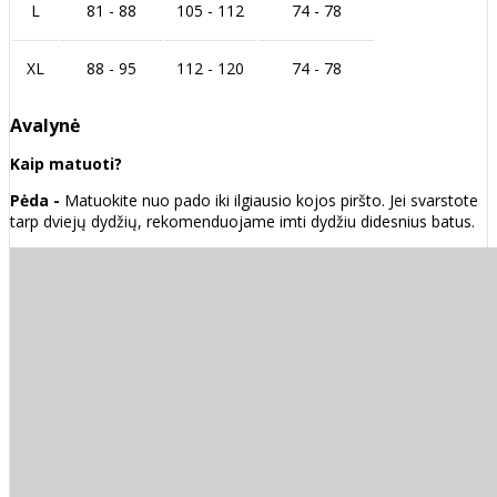
L
81 - 88
105 - 112
74 - 78
XL
88 - 95
112 - 120
74 - 78
Avalynė
Kaip matuoti?
Pėda -
Matuokite nuo pado iki ilgiausio kojos piršto. Jei svarstote
tarp dviejų dydžių, rekomenduojame imti dydžiu didesnius batus.