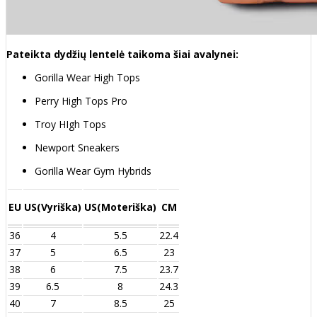
Pateikta dydžių lentelė taikoma šiai avalynei:
Gorilla Wear High Tops
Perry High Tops Pro
Troy HIgh Tops
Newport Sneakers
Gorilla Wear Gym Hybrids
EU
US(Vyriška)
US(Moteriška)
CM
36
4
5.5
22.4
37
5
6.5
23
38
6
7.5
23.7
39
6.5
8
24.3
40
7
8.5
25