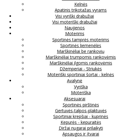
Kelnės
Apatinis trikotažas vyrams
Visi vyriški drabužiai
Visi moteriški drabužiai
Naujienos
Moterims
Sportinės tamprės moterims
Sportinės liemenėlės
Marškinėliai be rankovių
Marškinėliai trumpomis rankovėmis
Marškinėliai ilgomis rankovėmis
Džemperiai - Striukės
Moteriški sportiniai šortai - kelnės
Avalynė
Vyriška
Moteriška
Aksesuarai
Sportinės pirštinės
Gertuvės-talpos-plaktuvės
Sportiniai krepšiai - kuprinės
Kepurės - kepuraitės
Diržai nugarai prilaikyti
Apsaugos ir įtvarai