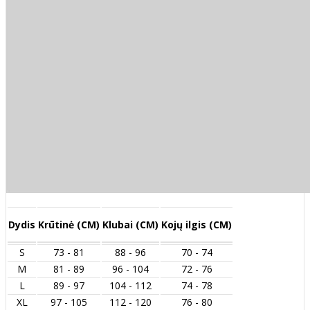
Dydis
Krūtinė (CM)
Klubai (CM)
Kojų ilgis (CM)
S
73 - 81
88 - 96
70 - 74
M
81 - 89
96 - 104
72 - 76
L
89 - 97
104 - 112
74 - 78
XL
97 - 105
112 - 120
76 - 80