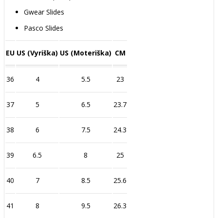
Gwear Slides
Pasco Slides
EU
US (Vyriška)
US (Moteriška)
CM
36
4
5.5
23
37
5
6.5
23.7
38
6
7.5
24.3
39
6.5
8
25
40
7
8.5
25.6
41
8
9.5
26.3