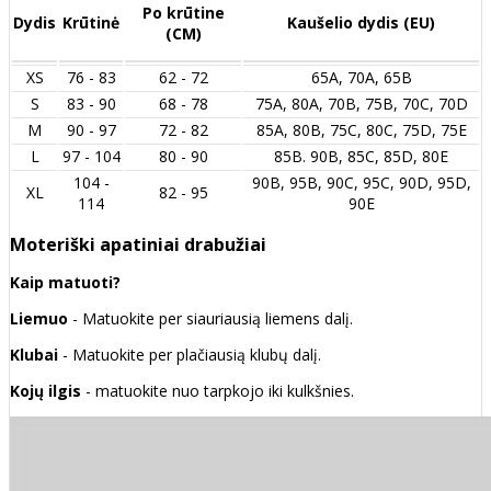
Po krūtine
Dydis
Krūtinė
Kaušelio dydis (EU)
(CM)
XS
76 - 83
62 - 72
65A, 70A, 65B
S
83 - 90
68 - 78
75A, 80A, 70B, 75B, 70C, 70D
M
90 - 97
72 - 82
85A, 80B, 75C, 80C, 75D, 75E
L
97 - 104
80 - 90
85B. 90B, 85C, 85D, 80E
104 -
90B, 95B, 90C, 95C, 90D, 95D,
XL
82 - 95
114
90E
Moteriški apatiniai drabužiai
Kaip matuoti?
Liemuo
- Matuokite per siauriausią liemens dalį.
Klubai
- Matuokite per plačiausią klubų dalį.
Kojų ilgis
- matuokite nuo tarpkojo iki kulkšnies.