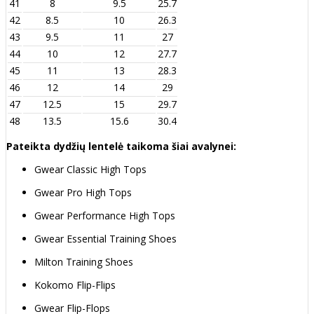
41
8
9.5
25.7
42
8.5
10
26.3
43
9.5
11
27
44
10
12
27.7
45
11
13
28.3
46
12
14
29
47
12.5
15
29.7
48
13.5
15.6
30.4
Pateikta dydžių lentelė taikoma šiai avalynei:
Gwear Classic High Tops
Gwear Pro High Tops
Gwear Performance High Tops
Gwear Essential Training Shoes
Milton Training Shoes
Kokomo Flip-Flips
Gwear Flip-Flops