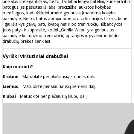
unikalus ir elegantiškas, be to, tai labai lengvi bateliai, kurie yra itin
patogūs. Jis pasiūtas iš labai preciziškai aukštos kokybės
medžiagos, kad užtikrintumėte geriausią įmanomą kokybę
pasaulyje. Be to, batus aprūpinome oro cirkuliacijos filtrais, kurie
ilgai išlaikys gaivų batų kvapą net ir po treniruočių. Išbandykite
juos patys ir suprasite, kodėl „Gorilla Wear“ yra geriausias
pasaulyje kultūrizmo treniruočių aprangos ir gyvenimo būdo
drabužių prekės ženklas!
Vyriški viršutiniai drabužiai
Kaip matuoti?
Krūtinė
- Matuokite per plačiausią krūtinės dalį.
Liemuo
- Matuokite per siauriausią liemens dalį.
Klubai
- Matuokite per plačiausią klubų dalį.