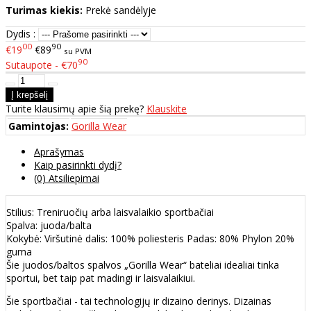
Turimas kiekis:
Prekė sandėlyje
Dydis :
00
90
€19
€89
su PVM
90
Sutaupote - €70
Turite klausimų apie šią prekę?
Klauskite
Gamintojas:
Gorilla Wear
Aprašymas
Kaip pasirinkti dydį?
(0) Atsiliepimai
Stilius: Treniruočių arba laisvalaikio sportbačiai
Spalva: juoda/balta
Kokybė: Viršutinė dalis: 100% poliesteris Padas: 80% Phylon 20%
guma
Šie juodos/baltos spalvos „Gorilla Wear“ bateliai idealiai tinka
sportui, bet taip pat madingi ir laisvalaikiui.
Šie sportbačiai - tai technologijų ir dizaino derinys. Dizainas