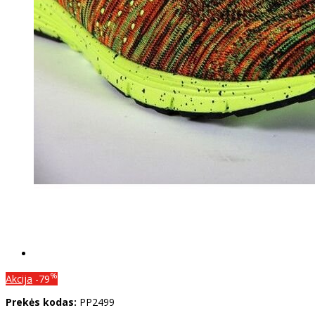
%
Akcija
-79
Prekės kodas:
PP2499