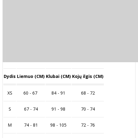
Dydis
Liemuo (CM)
Klubai (CM)
Kojų ilgis (CM)
XS
60 - 67
84 - 91
68 - 72
S
67 - 74
91 - 98
70 - 74
M
74 - 81
98 - 105
72 - 76